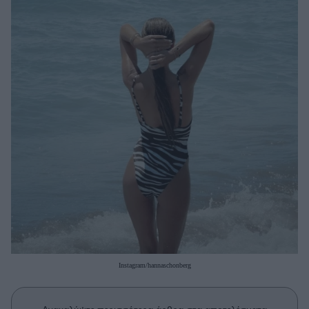
Μακιγιάζ
Beauty News
Well being
Ψυχολογία
Υγεία + Διατροφή
Σχέσεις & Σεξ
Fitness
Woman Power
Parenting
Working Girl
Real Women
Instagram/hannaschonberg
Πρόσωπα