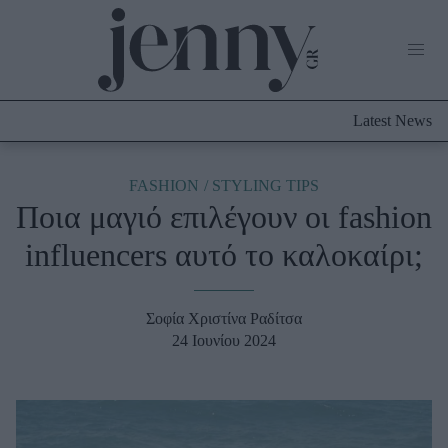
Life Now
What's New
Travel
Latest News
Culture
City Blogging
ABOUT US
ΔΙΑΦΗΜΙΣΤΕΙΤΕ
ΕΠΙΚΟΙΝΩΝΙΑ
FASHION
STYLING TIPS
Ποια μαγιό επιλέγουν οι fashion
Fashion
influencers αυτό το καλοκαίρι;
Shopping
Styling Tips
Fashion News
Σοφία Χριστίνα Ραδίτσα
24 Ιουνίου 2024
Beauty - Ομορφιά
Skincare
Μαλλιά - Νύχια