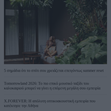
5 σημάδια ότι το σπίτι σου χρειάζεται επειγόντως summer reset
Tomorrowland 2026: Το πιο επικό μουσικό ταξίδι του
καλοκαιριού μπορεί να γίνει η επόμενη μεγάλη σου εμπειρία
X.FOREVER: Η απόλυτη οπτικοακουστική εμπειρία που
κατέκτησε την Αθήνα