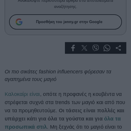
Ανακαλύψτε περισσότερα άρθρα στα αποτελέσματα
Celebrities
αναζήτησης.
Συνεντεύξεις
Who
Προσθήκη του jenny.gr στην Google
True Stories
Ask the Guru
Success Stories
Ζώδια
Οι πιο σικάτες fashion influencers φόρεσαν τα
Living
αγαπημένα τους μαγιό
Deco
Καλοκαίρι είναι
, οπότε η προφανές η κουβέντα να
Cooking
στρέφεται συχνά στα trends των μαγιό και από που
Green
να τα προμηθευτούμε.
Οι τάσεις είναι πολλές και
Αφιερώματα
υπάρχει κάτι για όλα τα γούστα και για
όλα τα
προσωπικά στιλ
. Μη ξεχνάς ότι το μαγιό είναι το