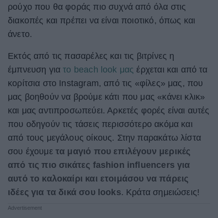
ρούχο που θα φοράς πιο συχνά από όλα στις
ΒΟΞ
διακοπές και πρέπει να είναι ποιοτικό, όπως και
άνετο.
Χωρίς Ταμπέλες
Εκτός από τις πασαρέλες και τις βιτρίνες η
έμπνευση για
το beach look μας
έρχεται και από τα
κορίτσια στο Instagram, από τις «φίλες» μας, που
Women's Forum
μας βοηθούν να βρούμε κάτι που μας «κάνει κλικ»
και μας αντιπροσωπεύει. Αρκετές φορές είναι αυτές
που οδηγούν τις τάσεις περισσότερο ακόμα και
Hautes Grecians
από τους μεγάλους οίκους. Στην παρακάτω λίστα
σου έχουμε
τα μαγιό που επιλέγουν μερικές
Γάμος
από τις πιο σικάτες fashion influencers για
αυτό το καλοκαίρι και ετοιμάσου να πάρεις
ιδέες για τα δικά σου looks
. Κράτα σημειώσεις!
Market News