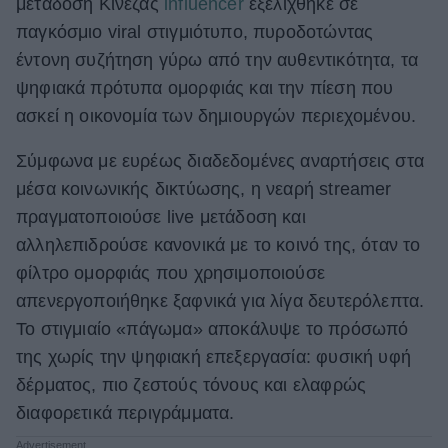
μετάδοση Κινέζας
influencer
εξελίχθηκε σε
ΒΟΞ
παγκόσμιο viral στιγμιότυπο, πυροδοτώντας
έντονη συζήτηση γύρω από την αυθεντικότητα, τα
ψηφιακά πρότυπα ομορφιάς και την πίεση που
Χωρίς Ταμπέλες
ασκεί η οικονομία των δημιουργών περιεχομένου.
Σύμφωνα με ευρέως διαδεδομένες αναρτήσεις στα
Women's Forum
μέσα κοινωνικής δικτύωσης, η νεαρή streamer
πραγματοποιούσε live μετάδοση και
αλληλεπιδρούσε κανονικά με το κοινό της, όταν το
Hautes Grecians
φίλτρο ομορφιάς που χρησιμοποιούσε
απενεργοποιήθηκε ξαφνικά για λίγα δευτερόλεπτα.
Το στιγμιαίο «πάγωμα» αποκάλυψε το πρόσωπό
Γάμος
της χωρίς την ψηφιακή επεξεργασία: φυσική υφή
δέρματος, πιο ζεστούς τόνους και ελαφρώς
Market News
διαφορετικά περιγράμματα.