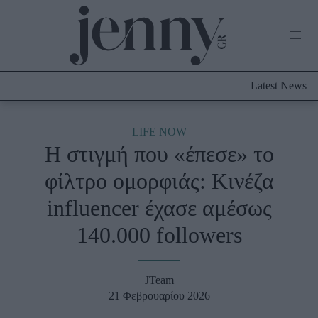
Life Now
What's New
Travel
Latest News
Culture
City Blogging
ABOUT US
ΔΙΑΦΗΜΙΣΤΕΙΤΕ
ΕΠΙΚΟΙΝΩΝΙΑ
LIFE NOW
Η στιγμή που «έπεσε» το
Fashion
φίλτρο ομορφιάς: Κινέζα
Shopping
influencer έχασε αμέσως
Styling Tips
Fashion News
140.000 followers
Beauty - Ομορφιά
JTeam
Skincare
21 Φεβρουαρίου 2026
Μαλλιά - Νύχια