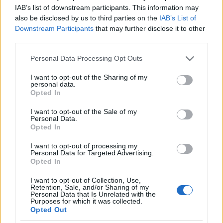
IAB’s list of downstream participants. This information may
Τα φίλτρα ομορφιάς αποτελούν πλέον βασικό
also be disclosed by us to third parties on the
IAB’s List of
Downstream Participants
that may further disclose it to other
εργαλείο για πολλούς δημιουργούς περιεχομένου.
third parties.
Μέσω τεχνητής νοημοσύνης και αλγοριθμικής
Please note that this website/app uses one or more Google
Personal Data Processing Opt Outs
επεξεργασίας εικόνας, μπορούν να λειαίνουν το
services and may gather and store information including but
δέρμα, να μεγεθύνουν τα μάτια, να «αδυνατίζουν»
not limited to your visit or usage behaviour. You may click to
I want to opt-out of the Sharing of my
personal data.
το πρόσωπο και να προσδίδουν συμμετρία. Στις
grant or deny consent to Google and its third-party tags to
Opted In
use your data for below specified purposes in below Google
πλατφόρμες ζωντανής μετάδοσης, η χρήση τους
consent section.
I want to opt-out of the Sale of my
έχει σε μεγάλο βαθμό κανονικοποιηθεί, ιδίως στην
Personal Data.
Opted In
Ασία, όπου η βιομηχανία του live streaming
συνδέεται άμεσα με εμπορικές συνεργασίες και
I want to opt-out of processing my
Personal Data for Targeted Advertising.
πωλήσεις προϊόντων.
Opted In
Για πολλούς influencers, η σταθερή και «άψογη»
I want to opt-out of Collection, Use,
Retention, Sale, and/or Sharing of my
εικόνα θεωρείται μέρος της επαγγελματικής τους
Personal Data that Is Unrelated with the
Purposes for which it was collected.
ταυτότητας. Ένα τεχνικό λάθος, όπως στην
Opted Out
προκειμένη περίπτωση, μπορεί να πλήξει όχι μόνο