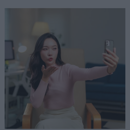
Μακιγιάζ
Beauty News
Well being
Ψυχολογία
Υγεία + Διατροφή
Σχέσεις & Σεξ
Fitness
Woman Power
Parenting
Working Girl
Real Women
Πρόσωπα