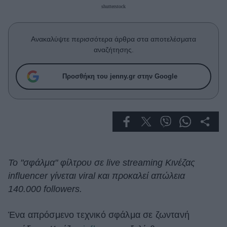
Celebrities
shutterstock
Συνεντεύξεις
Who
Ανακαλύψτε περισσότερα άρθρα στα αποτελέσματα
True Stories
αναζήτησης.
Ask the Guru
Success Stories
Προσθήκη του jenny.gr στην Google
Ζώδια
Living
Deco
To "σφάλμα" φίλτρου σε live streaming Κινέζας
Cooking
influencer γίνεται viral και προκαλεί απώλεια
Green
140.000 followers.
Αφιερώματα
Ένα απρόσμενο τεχνικό σφάλμα σε ζωντανή