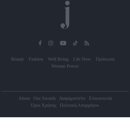
Beauty
Fashion
Well Being
Life Now
Πρόσωπα
Woman Power
About
Our Awards
Διαφημιστείτε
Επικοινωνία
Όροι Χρήσης
Πολιτική Απορρήτου
2026 Jenny.gr | All rights reserved