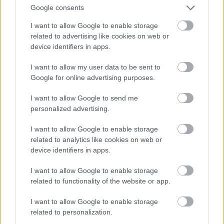
Google consents
την ψηφιακή τους περσόνα αλλά και την εμπορική
I want to allow Google to enable storage
τους αξία. Η οικονομία των δημιουργών βασίζεται
related to advertising like cookies on web or
στην εμπιστοσύνη, αλλά και στην προσδοκία μιας
device identifiers in apps.
συγκεκριμένης αισθητικής συνέπειας.
I want to allow my user data to be sent to
Παράλληλα, όμως, αρκετοί χρήστες
Google for online advertising purposes.
υπερασπίστηκαν τη streamer. Τόνισαν ότι φάνηκε
I want to allow Google to send me
ψύχραιμη και συνέχισε κανονικά τη μετάδοση, ενώ
personalized advertising.
πολλοί σχολίασαν ότι η φυσική της εμφάνιση ήταν
I want to allow Google to enable storage
εξίσου —αν όχι περισσότερο— ελκυστική.
related to analytics like cookies on web or
«Όμορφη χωρίς φίλτρο», έγραψαν χαρακτηριστικά
device identifiers in apps.
αρκετοί.
I want to allow Google to enable storage
related to functionality of the website or app.
I want to allow Google to enable storage
related to personalization.