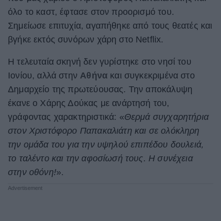
όλο το καστ, έφτασε στον προορισμό του.
ΒΟΞ
Σημείωσε επιτυχία, αγαπήθηκε από τους θεατές και
βγήκε εκτός συνόρων χάρη στο Netflix.
Χωρίς Ταμπέλες
Η τελευταία σκηνή δεν γυρίστηκε στο νησί του
Ιονίου, αλλά στην
Αθήνα
και συγκεκριμένα στο
Δημαρχείο της πρωτεύουσας. Την αποκάλυψη
Women's Forum
έκανε ο Χάρης Δούκας με ανάρτησή του,
γράφοντας χαρακτηριστικά: «
Θερμά συγχαρητήρια
Hautes Grecians
στον Χριστόφορο Παπακαλιάτη και σε ολόκληρη
την ομάδα του για την υψηλού επιπέδου δουλειά,
το ταλέντο και την αφοσίωσή τους. Η συνέχεια
Γάμος
στην οθόνη!
».
Market News