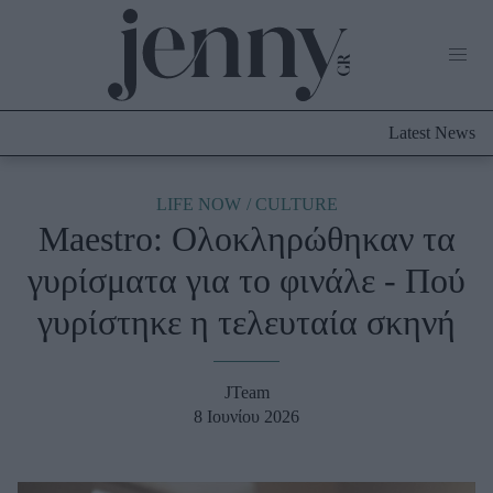
Life Now
What's New
Travel
Latest News
Culture
City Blogging
ABOUT US
ΔΙΑΦΗΜΙΣΤΕΙΤΕ
ΕΠΙΚΟΙΝΩΝΙΑ
LIFE NOW
CULTURE
Maestro: Ολοκληρώθηκαν τα
Fashion
γυρίσματα για το φινάλε - Πού
Shopping
γυρίστηκε η τελευταία σκηνή
Styling Tips
Fashion News
JTeam
Beauty - Ομορφιά
8 Ιουνίου 2026
Skincare
Μαλλιά - Νύχια