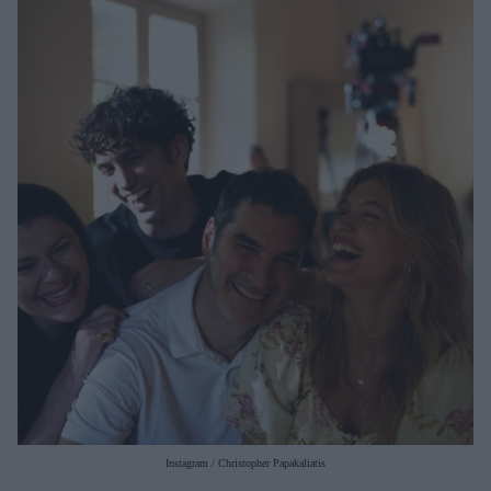
Μακιγιάζ
Beauty News
Well being
Ψυχολογία
Υγεία + Διατροφή
Σχέσεις & Σεξ
Fitness
Woman Power
Parenting
Working Girl
Real Women
Πρόσωπα
Instagram / Christopher Papakaliatis