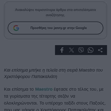
Celebrities
Συνεντεύξεις
Ανακαλύψτε περισσότερα άρθρα στα αποτελέσματα
Who
αναζήτησης.
True Stories
Ask the Guru
Προσθήκη του jenny.gr στην Google
Success Stories
Ζώδια
Living
Και επίσημα μπήκε η τελεία στη σειρά Maestro του
Χριστόφορου Παπακαλιάτη
Deco
Cooking
Green
Και επίσημα το
Maestro
έφτασε στο τέλος του, με
τα γυρίσματα της τέταρτης σεζόν να
Αφιερώματα
ολοκληρώνονται. Το υπέροχο ταξίδι στους Παξούς,
που μας χάρισε ο Χριστόφορος Παπακαλιάτης και