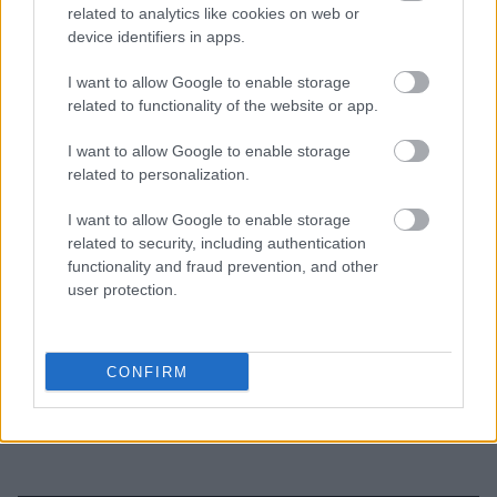
related to analytics like cookies on web or
3 ζώδια θα μπουν σε σκληρά διλήμματα μέχρι τις
device identifiers in apps.
15/8 - Τέλος οι υπεκφυγές
I want to allow Google to enable storage
related to functionality of the website or app.
Αυτό το φυτό πρέπει να φυτέψεις τον Αύγουστο
για να απαλλαγείς από τα κουνούπια
I want to allow Google to enable storage
related to personalization.
Η συνήθεια που «σκουριάζει» σιωπηλά το μυαλό
I want to allow Google to enable storage
σου - Συμβαίνει στους περισσότερους και δεν το
related to security, including authentication
functionality and fraud prevention, and other
καταλαβαίνουμε
user protection.
CONFIRM