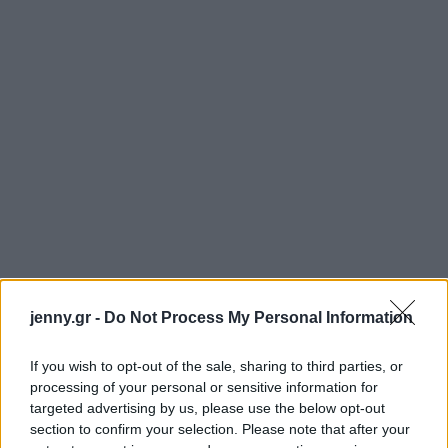
jenny.gr -
Do Not Process My Personal Information
Σε μια εποχή που οι δεινόσαυροι δεν έχουν
εξαφανιστεί αλλά υπάρχουν ταυτόχρονα με το
If you wish to opt-out of the sale, sharing to third parties, or
ανθρώπινο είδος, ο Άρλο, ένας γλυκύτατος
processing of your personal or sensitive information for
απατόσαυρος χάνει την οικογένειά του μετά από
targeted advertising by us, please use the below opt-out
section to confirm your selection. Please note that after your
μια μεγάλη καταιγίδα. Στον δρόμο του συναντά ένα