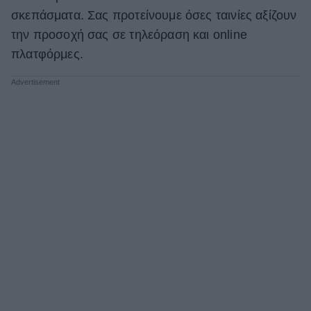
σκεπάσματα. Σας προτείνουμε όσες ταινίες αξίζουν
ΒΟΞ
την προσοχή σας σε τηλεόραση και online
πλατφόρμες.
Χωρίς Ταμπέλες
Women's Forum
Hautes Grecians
Γάμος
Market News