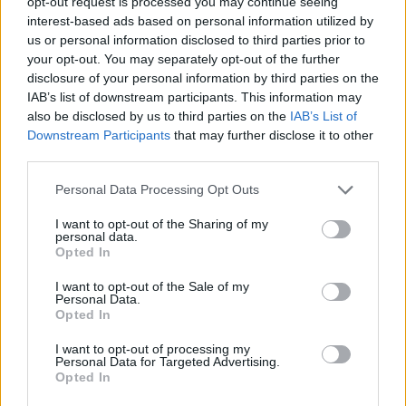
opt-out request is processed you may continue seeing
ανήμερο νεαρό αγόρι, τον Σποτ και μαζί θα ψάξουν
interest-based ads based on personal information utilized by
για την χαμένη του οικογένεια. Μια γλυκιά,
us or personal information disclosed to third parties prior to
your opt-out. You may separately opt-out of the further
συγκινητική ιστορία, στην οποία η έννοια της φιλίας
disclosure of your personal information by third parties on the
παίζει σημαντικό ρόλο! Διαβάστε τη συνέχεια στο
IAB’s list of downstream participants. This information may
monopoli.gr
.
also be disclosed by us to third parties on the
IAB’s List of
Downstream Participants
that may further disclose it to other
third parties.
Please note that this website/app uses one or more Google
Personal Data Processing Opt Outs
services and may gather and store information including but
ΔΙΑΒΑΖΟΝΤΑΙ ΤΩΡΑ
not limited to your visit or usage behaviour. You may click to
I want to opt-out of the Sharing of my
personal data.
grant or deny consent to Google and its third-party tags to
Opted In
use your data for below specified purposes in below Google
consent section.
I want to opt-out of the Sale of my
Personal Data.
Οι μαμάκηδες του ζωδιακού: Αυτά τα ζώδια είναι
Opted In
συνήθως κολλημένα στη μαμά τους
I want to opt-out of processing my
Personal Data for Targeted Advertising.
Opted In
Τα 6 σημεία του σπιτιού που δεν χρειάζεται να
καθαρίζεις κάθε εβδομάδα