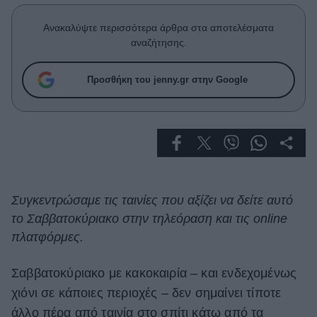
Celebrities
Συνεντεύξεις
Ανακαλύψτε περισσότερα άρθρα στα αποτελέσματα
Who
αναζήτησης.
True Stories
Ask the Guru
Προσθήκη του jenny.gr στην Google
Success Stories
Ζώδια
Living
Συγκεντρώσαμε τις ταινίες που αξίζει να δείτε αυτό
το Σαββατοκύριακο στην τηλεόραση και τις online
Deco
Cooking
πλατφόρμες.
Green
Σαββατοκύριακο με κακοκαιρία – και ενδεχομένως
Αφιερώματα
χιόνι σε κάποιες περιοχές – δεν σημαίνει τίποτε
άλλο πέρα από ταινία στο σπίτι κάτω από τα