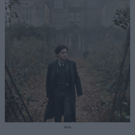
Μακιγιάζ
Beauty News
Well being
Ψυχολογία
Υγεία + Διατροφή
Σχέσεις & Σεξ
Fitness
Woman Power
Parenting
Working Girl
Real Women
Πρόσωπα
IMDb