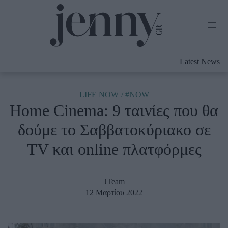
Life Now
What's New
Travel
Latest News
Culture
City Blogging
ABOUT US
ΔΙΑΦΗΜΙΣΤΕΙΤΕ
ΕΠΙΚΟΙΝΩΝΙΑ
LIFE NOW
#NOW
Home Cinema: 9 ταινίες που θα
Fashion
δούμε το Σαββατοκύριακο σε
Shopping
TV και online πλατφόρμες
Styling Tips
Fashion News
JTeam
Beauty - Ομορφιά
12 Μαρτίου 2022
Skincare
Μαλλιά - Νύχια