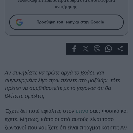
Ανακαλύψτε περισσότερα άρθρα στα αποτελέσματα
Celebrities
αναζήτησης.
Συνεντεύξεις
Who
Προσθήκη του jenny.gr στην Google
True Stories
Ask the Guru
Success Stories
Ζώδια
Αν συνηθίζετε να τρώτε αργά το βράδυ και
Living
συγκεκριμένα λίγο πριν πέσετε στο μαξιλάρι, τότε
πρέπει να συμβιβαστείτε με το γεγονός ότι θα
Deco
βλέπετε εφιάλτες
Cooking
Green
Έχετε δει ποτέ εφιάλτες στον
ύπνο
σας; Φυσικά και
έχετε. Μήπως, κάποιοι από αυτούς είναι τόσο
Αφιερώματα
ζωντανοί που νομίζετε ότι είναι πραγματικότητα; Αν