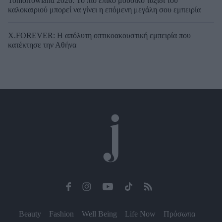
Tomorrowland 2026: Το πιο επικό μουσικό ταξίδι του
καλοκαιριού μπορεί να γίνει η επόμενη μεγάλη σου εμπειρία
X.FOREVER: Η απόλυτη οπτικοακουστική εμπειρία που
κατέκτησε την Αθήνα
Beauty
Fashion
Well Being
Life Now
Πρόσωπα