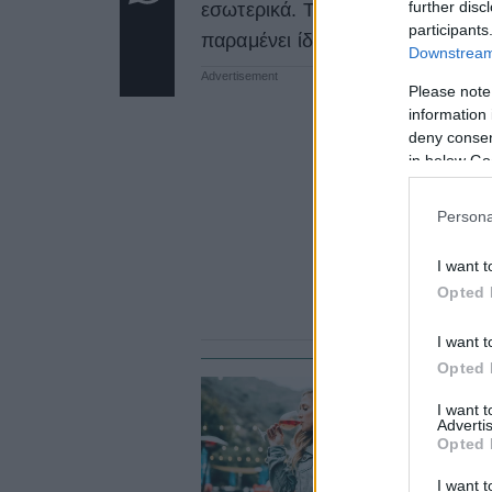
further disc
εσωτερικά. Το ποσοστό του σωμ
participants
παραμένει ίδιο, ενώ η ποσότητα
Downstream 
Please note
information 
deny consent
in below Go
Persona
I want t
Opted 
I want t
Opted 
I want 
ΥΓ
Advertis
Τ
Opted 
σ
I want t