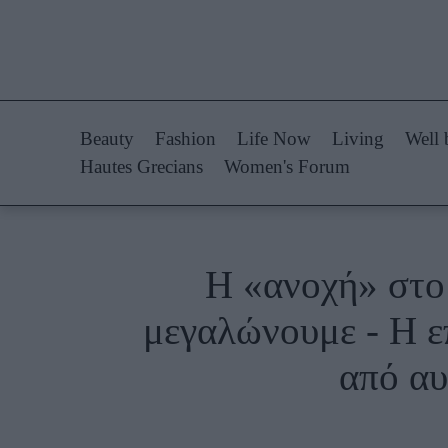
Life Now
Fashion
What's New
Shopping
Beauty
Fashion
Life Now
Living
Well 
Travel
Styling Tips
Hautes Grecians
Women's Forum
Culture
Fashion Ne
City Blogging
Η «ανοχή» στο
Woman Power
Πρόσω
μεγαλώνουμε - Η ε
Parenting
Celebrities
από αυ
Working Girl
Συνεντεύξεις
Real Women
Who
True Stories