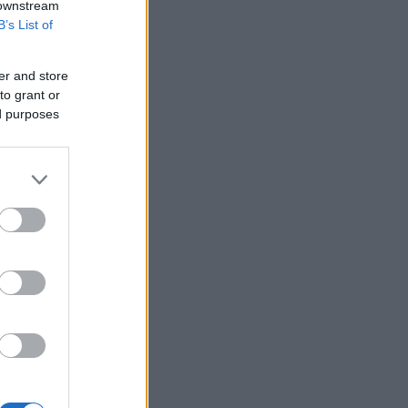
 downstream
B’s List of
er and store
to grant or
ed purposes
α