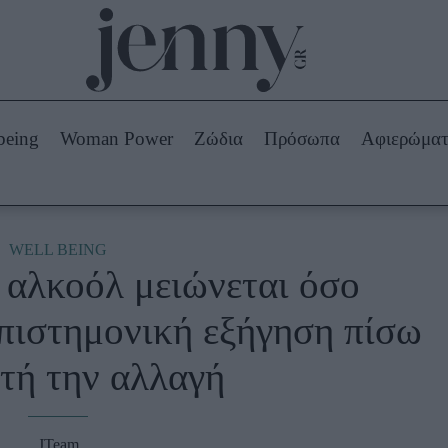
Beauty -
Ομορφιά
ABOUT US
ΔΙΑΦΗΜΙΣΤΕΙΤΕ
ΕΠΙΚΟΙΝΩΝΙΑ
being
Woman Power
Ζώδια
Πρόσωπα
Αφιερώμα
Skincare
ws
Μαλλιά - Νύχια
Μακιγιάζ
Beauty News
WELL BEING
 αλκοόλ μειώνεται όσο
πα
Ζώδια
πιστημονική εξήγηση πίσω
τή την αλλαγή
JTeam