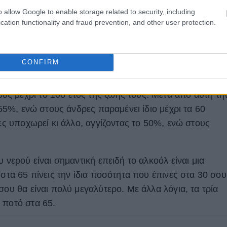
o allow Google to enable storage related to security, including
cation functionality and fraud prevention, and other user protection.
CONFIRM
αίνεται μέσα στο φυσιολογικό εύρος, διαθέτουν
υς μέχρι το 10ο έτος της ζωής τους. Μετά από αυτή τη
 55%, ενώ στους άνδρες παραμένει ίδιο μέχρι τα 60
κες υποχωρεί κι άλλο, αγγίζοντας το 50%, ενώ στους
 νερού είναι σημαντική επειδή το αλκοόλ είναι μια
 στα 65 πίνεις την ίδια ποσότητα που έπινες στα 30 σου
σου θα είναι πολύ μεγαλύτερο. Με άλλα λόγια, τα τρία
 ποτό στα 65.