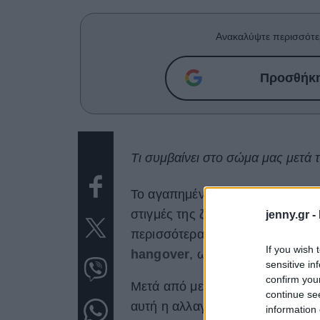
Ανακαλύψτε περισσότε
Προσθήκη 
Τι συμβαίνει στο σώμα μας μετά
Το αγαπημένο μας
αλκοόλ
συνο
στιγμές της
ζωής
μας. Και μπορε
jenny.gr -
περισσότερα ποτήρια για να νιώ
If you wish 
hangover
, ωστόσο αυτή η συνή
sensitive in
confirm you
Μετά από μελέτες που πραγματο
continue se
αυτή η αλλαγή. Καθώς μεγαλώνου
information 