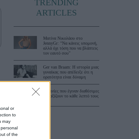
TRENDING
ARTICLES
Ματίνα Νικολάου στο
JennyGr: “Να κάνεις υπομονή,
αλλά όχι τόση που να βλάπτεις
τον εαυτό σου”
Ger van Braam: Η ιστορία μιας
γυναίκας που απέδειξε ότι η
ορατότητα είναι δύναμη
3 ταινίες που έγιναν διαθέσιμες
και αξίζουν το κάθε λεπτό τους
sonal or
ection to
ou may
 personal
out of the