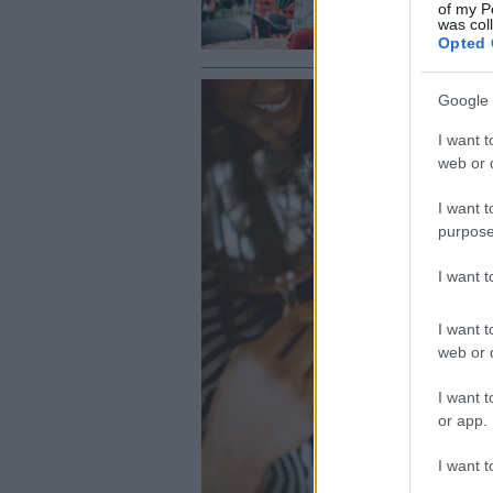
of my P
was col
Opted 
Google 
I want t
web or d
I want t
purpose
I want 
I want t
web or d
I want t
or app.
I want t