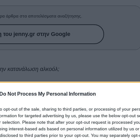
ρα άρθρα στα αποτελέσματα αναζήτησης.
του jenny.gr στην Google
 την κατανάλωση αλκοόλ;
δεύει (συνήθως) κάποιες από τις πιο χαρούμενες
ί σε μικρότερη ηλικία να έπρεπε να καταναλώσουμε
Do Not Process My Personal Information
σουμε ότι μας επηρεάζει ή για να αποκτήσουμε
to opt-out of the sale, sharing to third parties, or processing of your per
θεια μεταβάλλεται όσο μεγαλώνουμε.
formation for targeted advertising by us, please use the below opt-out s
r selection. Please note that after your opt-out request is processed y
ποιήθηκαν, οι επιστήμονες διαπίστωσαν που οφείλεται
eing interest-based ads based on personal information utilized by us or
με το σώμα μας αλλάζει, όχι μόνο εξωτερικά, αλλά και
disclosed to third parties prior to your opt-out. You may separately opt-