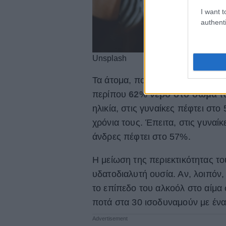
I want t
authenti
Unsplash
Τα άτομα, που το βάρος τους κυμ
περίπου
62% νερό στο σώμα
το
ηλικία, στις γυναίκες πέφτει στο
χρόνια τους. Έπειτα, στις γυναί
άνδρες πέφτει στο 57%.
Η μείωση της περιεκτικότητας του
υδατοδιαλυτή ουσία. Αν, λοιπόν,
το επίπεδο του αλκοόλ στο αίμα 
ποτά στα 30 ισοδυναμούν με ένα