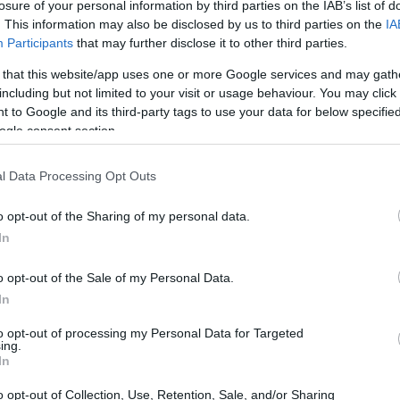
losure of your personal information by third parties on the IAB’s list of
ατικού
λίπους
αυξάνεται, ακόμα κι αν το βάρος
. This information may also be disclosed by us to third parties on the
IA
 του
νερού
μειώνεται.
Participants
that may further disclose it to other third parties.
 that this website/app uses one or more Google services and may gath
including but not limited to your visit or usage behaviour. You may click 
 to Google and its third-party tags to use your data for below specifi
ogle consent section.
l Data Processing Opt Outs
o opt-out of the Sharing of my personal data.
In
o opt-out of the Sale of my Personal Data.
In
to opt-out of processing my Personal Data for Targeted
ΕΙΑ + ΔΙΑΤΡΟΦΗ
ing.
ο αλκοόλ συνδέεται με καρδιολογικά προβλήματ
In
τις γυναίκες - Όσα δείχνει νέα έρευνα
o opt-out of Collection, Use, Retention, Sale, and/or Sharing