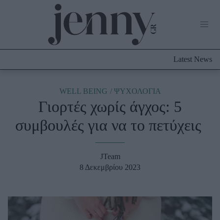
Life Now
What's New
Travel
Latest News
Culture
City Blogging
ABOUT US
ΔΙΑΦΗΜΙΣΤΕΙΤΕ
ΕΠΙΚΟΙΝΩΝΙΑ
WELL BEING
ΨΥΧΟΛΟΓΙΑ
Γιορτές χωρίς άγχος: 5
Fashion
συμβουλές για να το πετύχεις
Shopping
Styling Tips
Fashion News
JTeam
8 Δεκεμβρίου 2023
Beauty - Ομορφιά
Skincare
Μαλλιά - Νύχια