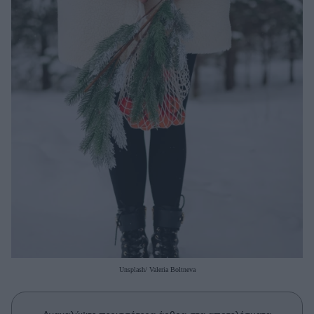
Μακιγιάζ
Beauty News
Well being
Ψυχολογία
Υγεία + Διατροφή
Σχέσεις & Σεξ
Fitness
Woman Power
Parenting
Working Girl
Real Women
Unsplash/ Valeria Boltneva
Πρόσωπα