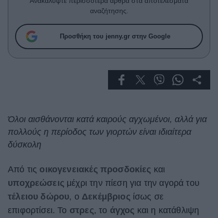
Ανακαλύψτε περισσότερα άρθρα στα αποτελέσματα
Celebrities
αναζήτησης.
Συνεντεύξεις
Who
Προσθήκη του jenny.gr στην Google
True Stories
Ask the Guru
Success Stories
Ζώδια
Όλοι αισθάνονται κατά καιρούς αγχωμένοι, αλλά για
Living
πολλούς η περίοδος των γιορτών είναι ιδιαίτερα
δύσκολη
Deco
Cooking
Από τις
οικογενειακές προσδοκίες
και
Green
υποχρεώσεις
μέχρι την πίεση για την αγορά του
Αφιερώματα
τέλειου δώρου
, ο
Δεκέμβριος
ίσως σε
επιφορτίσει. Το
στρες
, το
άγχος
και η κατάθλιψη