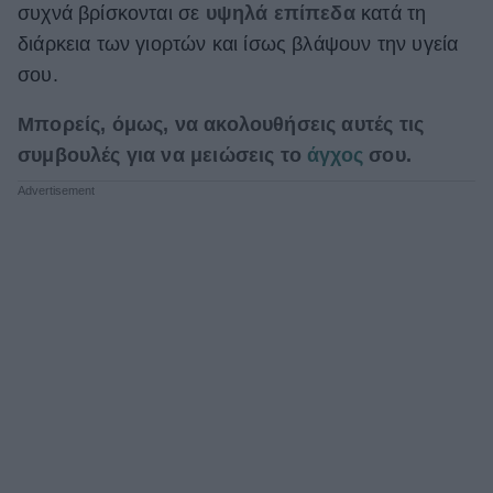
συχνά βρίσκονται σε
υψηλά επίπεδα
κατά τη
ΒΟΞ
διάρκεια των γιορτών και ίσως βλάψουν την υγεία
σου.
Χωρίς Ταμπέλες
Μπορείς, όμως, να ακολουθήσεις αυτές τις
συμβουλές για να μειώσεις το
άγχος
σου.
Women's Forum
Hautes Grecians
Γάμος
Market News