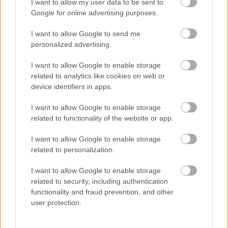
I want to allow my user data to be sent to
Google for online advertising purposes.
I want to allow Google to send me
personalized advertising.
I want to allow Google to enable storage
related to analytics like cookies on web or
device identifiers in apps.
Αφαίρεσε κάτι από τη «to-do»
I want to allow Google to enable storage
λίστα σου
related to functionality of the website or app.
I want to allow Google to enable storage
Εάν αισθανθείς άγχος αυτές τις γιορτές, βγάλε κάτι
related to personalization.
από τη «λίστα» σου. Εάν δεν έχεις διάθεσεη να
I want to allow Google to enable storage
πας κάπου, μην πας.
related to security, including authentication
functionality and fraud prevention, and other
user protection.
Ακολουθήστε το
jenny.gr
στο
google