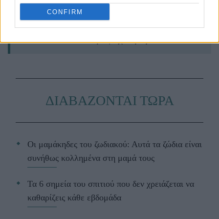
news
και μάθετε τα πάντα γύρω από
CONFIRM
τη διατροφή, τη γυμναστική, το σεξ
και την ψυχική υγεία.
ΔΙΑΒΑΖΟΝΤΑΙ ΤΩΡΑ
Οι μαμάκηδες του ζωδιακού: Αυτά τα ζώδια είναι
συνήθως κολλημένα στη μαμά τους
Τα 6 σημεία του σπιτιού που δεν χρειάζεται να
καθαρίζεις κάθε εβδομάδα