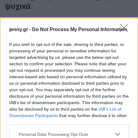
ψυχικά
Χρειάζεται να ακούς το σώμα σου. Οπότε τις
jenny.gr -
Do Not Process My Personal Information
ημέρες των γιορτών μπορείς να δώσεις
προτεραιότητα στις δραστηριότητες που σε
If you wish to opt-out of the sale, sharing to third parties, or
ηρεμούν. Αυτό μπορεί να είναι να το διαβάσεις
processing of your personal or sensitive information for
βιβλία, να πας στον κινηματογράφο, να δεις μια
targeted advertising by us, please use the below opt-out
section to confirm your selection. Please note that after your
ταινία στην τηλεόραση ή να δεις την αγαπημένη
opt-out request is processed you may continue seeing
σου παράσταση.
interest-based ads based on personal information utilized by
us or personal information disclosed to third parties prior to
your opt-out. You may separately opt-out of the further
disclosure of your personal information by third parties on the
IAB’s list of downstream participants. This information may
also be disclosed by us to third parties on the
IAB’s List of
Downstream Participants
that may further disclose it to other
third parties.
Please note that this website/app uses one or more Google
Personal Data Processing Opt Outs