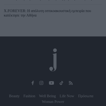
X.FOREVER: Η απόλυτη οπτικοακουστική εμπειρία που
κατέκτησε την Αθήνα
Beauty
Fashion
Well Being
Life Now
Πρόσωπα
Woman Power