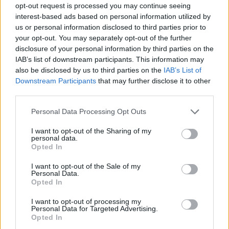
opt-out request is processed you may continue seeing
interest-based ads based on personal information utilized by
us or personal information disclosed to third parties prior to
your opt-out. You may separately opt-out of the further
disclosure of your personal information by third parties on the
IAB’s list of downstream participants. This information may
also be disclosed by us to third parties on the
IAB’s List of
Είναι μόνιμα ταραγμένος
Downstream Participants
that may further disclose it to other
third parties.
Please note that this website/app uses one or more Google
Personal Data Processing Opt Outs
Ίσως έχεις παρατηρήσει ότι κάποιοι άνθρωποι δεν
services and may gather and store information including but
μπορούν να καθίσουν ήσυχοι. Είναι μόνιμα
not limited to your visit or usage behaviour. You may click to
I want to opt-out of the Sharing of my
personal data.
grant or deny consent to Google and its third-party tags to
ταραγμένοι. Η ταραχή δεν είναι απαραίτητα σημάδι
Opted In
use your data for below specified purposes in below Google
δυστυχίας, καθώς μπορεί να υποδηλώνει πλήξη,
consent section.
I want to opt-out of the Sale of my
νευρικότητα ή ακόμα και απλώς μια συνήθεια.
Personal Data.
Opted In
Ωστόσο, η υπερβολική ταραχή μερικές φορές είναι
μια φυσική εκδήλωση εσωτερικής ανησυχίας ή
I want to opt-out of processing my
Personal Data for Targeted Advertising.
άγχους. Είναι σαν ένας τρόπος με τον οποίο το
Opted In