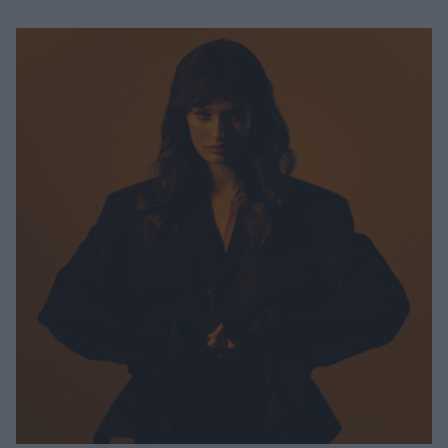
Μακιγιάζ
Beauty News
Well being
Ψυχολογία
Υγεία + Διατροφή
Σχέσεις & Σεξ
Fitness
Woman Power
Parenting
Working Girl
Real Women
Πρόσωπα