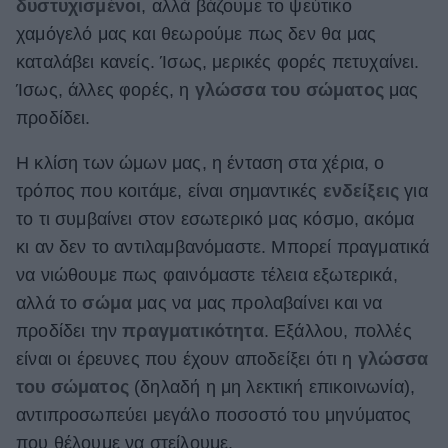
δυστυχισμένοι
, αλλά βάζουμε το ψεύτικο
ΒΟΞ
χαμόγελό μας και θεωρούμε πως δεν θα μας
καταλάβει κανείς. Ίσως, μερικές φορές πετυχαίνει.
Ίσως, άλλες φορές, η
γλώσσα του σώματος
μας
Χωρίς Ταμπέλες
προδίδει.
Η κλίση των ώμων μας, η ένταση στα χέρια, ο
Women's Forum
τρόπος που κοιτάμε, είναι σημαντικές
ενδείξεις
για
το τι συμβαίνει στον εσωτερικό μας κόσμο, ακόμα
κι αν δεν το αντιλαμβανόμαστε. Μπορεί πραγματικά
Hautes Grecians
να νιώθουμε πως φαινόμαστε τέλεια εξωτερικά,
αλλά το
σώμα
μας να μας προλαβαίνει και να
προδίδει την
πραγματικότητα
. Εξάλλου, πολλές
Γάμος
είναι οι έρευνες που έχουν αποδείξει ότι η
γλώσσα
του σώματος
(δηλαδή η μη λεκτική επικοινωνία),
Market News
αντιπροσωπεύει μεγάλο ποσοστό του μηνύματος
που θέλουμε να στείλουμε.