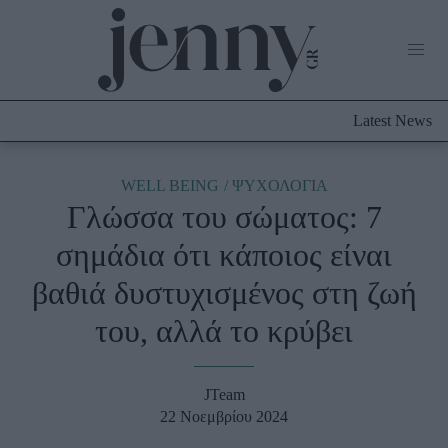
Life Now
What's New
Travel
Latest News
Culture
City Blogging
ABOUT US
ΔΙΑΦΗΜΙΣΤΕΙΤΕ
ΕΠΙΚΟΙΝΩΝΙΑ
WELL BEING
ΨΥΧΟΛΟΓΙΑ
Γλώσσα του σώματος: 7
Fashion
σημάδια ότι κάποιος είναι
Shopping
βαθιά δυστυχισμένος στη ζωή
Styling Tips
Fashion News
του, αλλά το κρύβει
Beauty - Ομορφιά
JTeam
Skincare
22 Νοεμβρίου 2024
Μαλλιά - Νύχια