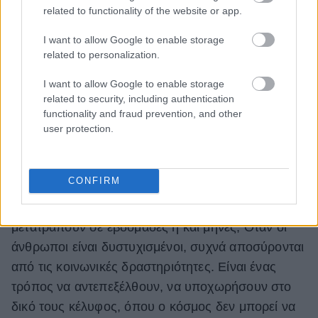
δυστυχία επικρατεί, η φροντίδα του εαυτού μπορεί
related to functionality of the website or app.
να μείνει πίσω.
I want to allow Google to enable storage
related to personalization.
Αποφεύγει τις κοινωνικές
I want to allow Google to enable storage
δραστηριότητες
related to security, including authentication
functionality and fraud prevention, and other
user protection.
Όλοι έχουμε εκείνες τις μέρες που θέλουμε απλώς
να κουλουριαστούμε στον καναπέ, με ένα καλό
CONFIRM
βιβλίο ή να παρακολουθήσουμε την αγαπημένη
μας εκπομπή. Τι γίνεται όμως αν «εκείνες οι μέρες»
μετατραπούν σε εβδομάδες ή και μήνες; Όταν οι
άνθρωποι είναι δυστυχισμένοι, συχνά αποσύρονται
από τις κοινωνικές δραστηριότητες. Είναι ένας
τρόπος να αντεπεξέλθουν, να υποχωρήσουν στο
δικό τους κέλυφος, όπου ο κόσμος δεν μπορεί να