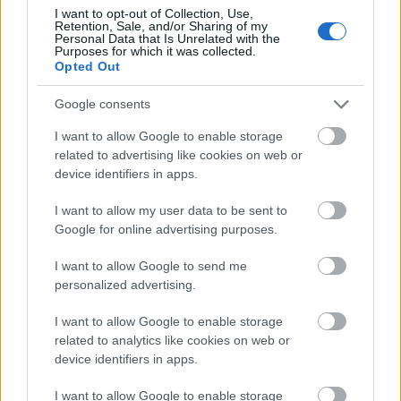
σώμα αντιμετωπίζει μια υπερχείλιση αρνητικών
I want to opt-out of Collection, Use,
συναισθημάτων. Όταν είμαστε δυστυχισμένοι, το
Retention, Sale, and/or Sharing of my
Personal Data that Is Unrelated with the
μυαλό μας είναι συχνά σε αναταραχή. Αυτή η
Purposes for which it was collected.
Opted Out
ψυχική αναταραχή μπορεί να διαχυθεί στη
σωματική μας συμπεριφορά, με αποτέλεσμα τη
Google consents
συνεχή αναταραχή.
I want to allow Google to enable storage
related to advertising like cookies on web or
device identifiers in apps.
Παραμελεί την εμφάνισή του
I want to allow my user data to be sent to
Google for online advertising purposes.
Μελέτες δείχνουν ότι η συναισθηματική μας
I want to allow Google to send me
κατάσταση συχνά επηρεάζει την προσπάθεια που
personalized advertising.
καταβάλλουμε για την προσωπική μας περιποίηση
I want to allow Google to enable storage
και τις επιλογές μας ως προς τη μόδα. Όταν
related to analytics like cookies on web or
είμαστε χαρούμενοι, είμαστε περήφανοι που
device identifiers in apps.
παρουσιάζουμε ωραία τον εαυτό μας. Αλλά όταν η
I want to allow Google to enable storage