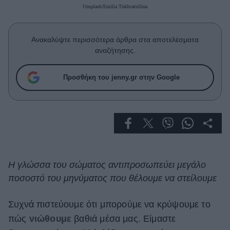
Celebrities
Unsplash/Emilia Tukhvatullina
Συνεντεύξεις
Who
Ανακαλύψτε περισσότερα άρθρα στα αποτελέσματα
True Stories
αναζήτησης.
Ask the Guru
Success Stories
Προσθήκη του jenny.gr στην Google
Ζώδια
Living
Deco
Η γλώσσα του σώματος αντιπροσωπεύει μεγάλο
Cooking
ποσοστό του μηνύματος που θέλουμε να στείλουμε
Green
Συχνά πιστεύουμε ότι μπορούμε να κρύψουμε το
Αφιερώματα
πώς
νιώθουμε
βαθιά μέσα μας. Είμαστε