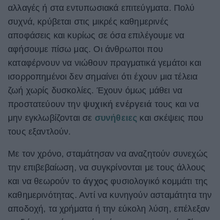
αλλαγές ή στα εντυπωσιακά επιτεύγματα. Πολύ
ΒΟΞ
συχνά, κρύβεται στις μικρές καθημερινές
αποφάσεις και κυρίως σε όσα επιλέγουμε να
αφήσουμε πίσω μας. Οι άνθρωποι που
Χωρίς Ταμπέλες
καταφέρνουν να νιώθουν πραγματικά γεμάτοι και
ισορροπημένοι δεν σημαίνει ότι έχουν μια τέλεια
Women's Forum
ζωή χωρίς δυσκολίες. Έχουν όμως μάθει να
προστατεύουν την
ψυχική ενέργειά
τους και να
μην εγκλωβίζονται σε
συνήθειες
και σκέψεις που
Hautes Grecians
τους εξαντλούν.
Με τον χρόνο, σταμάτησαν να αναζητούν συνεχώς
Γάμος
την επιβεβαίωση, να συγκρίνονται με τους άλλους
και να θεωρούν το
άγχος
φυσιολογικό κομμάτι της
καθημερινότητας. Αντί να κυνηγούν ασταμάτητα την
Market News
αποδοχή, τα χρήματα ή την εύκολη λύση, επέλεξαν