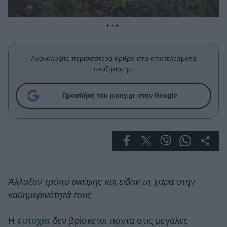
Celebrities
Συνεντεύξεις
Pexels
Who
True Stories
Ask the Guru
Ανακαλύψτε περισσότερα άρθρα στα αποτελέσματα
Success Stories
αναζήτησης.
Ζώδια
Προσθήκη του jenny.gr στην Google
Living
Deco
Cooking
Green
Άλλαξαν τρόπο σκέψης και είδαν τη χαρά στην
καθημερινότητά τους.
Αφιερώματα
Η
ευτυχία
δεν βρίσκεται πάντα στις μεγάλες