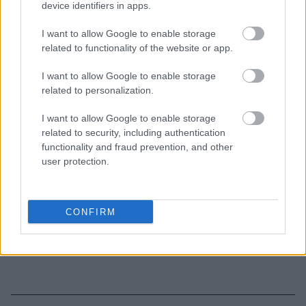
device identifiers in apps.
Η συνήθεια που «σκουριάζει» σιωπηλά το μυαλό
I want to allow Google to enable storage
σου - Συμβαίνει στους περισσότερους και δεν το
related to functionality of the website or app.
καταλαβαίνουμε
I want to allow Google to enable storage
related to personalization.
I want to allow Google to enable storage
related to security, including authentication
TAGS
ΨΥΧΟΛΟΓΙΑ
ΕΥΤΥΧΙΑ
ΣΥΜΠΕΡΙΦΟΡΕΣ
functionality and fraud prevention, and other
user protection.
CONFIRM