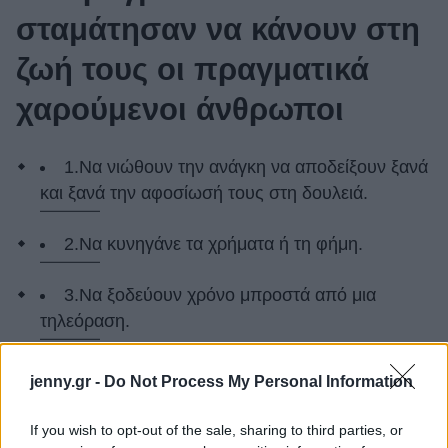
σταμάτησαν να κάνουν στη
ζωή τους οι πραγματικά
χαρούμενοι άνθρωποι
1.Να νιώθουν την ανάγκη να αποδείξουν ξανά
και ξανά την αφοσίωσή τους στη δουλειά.
2.Να κυνηγάνε τα χρήματα ή τη φήμη.
3.Να ξοδεύουν χρόνο μπροστά από μια
τηλεόραση.
4.Να τους απασχολεί τι πιστεύουν οι άλλοι
jenny.gr -
Do Not Process My Personal Information
άνθρωποι.
If you wish to opt-out of the sale, sharing to third parties, or