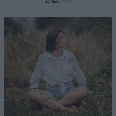
14 Μαΐου 2026
Μακιγιάζ
Beauty News
Well being
Ψυχολογία
Υγεία + Διατροφή
Σχέσεις & Σεξ
Fitness
Woman Power
Parenting
Working Girl
Real Women
Πρόσωπα