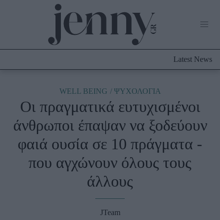
Life Now
What's New
Travel
Latest News
Culture
City Blogging
ABOUT US
ΔΙΑΦΗΜΙΣΤΕΙΤΕ
ΕΠΙΚΟΙΝΩΝΙΑ
WELL BEING
ΨΥΧΟΛΟΓΙΑ
Οι πραγματικά ευτυχισμένοι
Fashion
άνθρωποι έπαψαν να ξοδεύουν
Shopping
φαιά ουσία σε 10 πράγματα -
Styling Tips
Fashion News
που αγχώνουν όλους τους
άλλους
Beauty - Ομορφιά
Skincare
JTeam
Μαλλιά - Νύχια