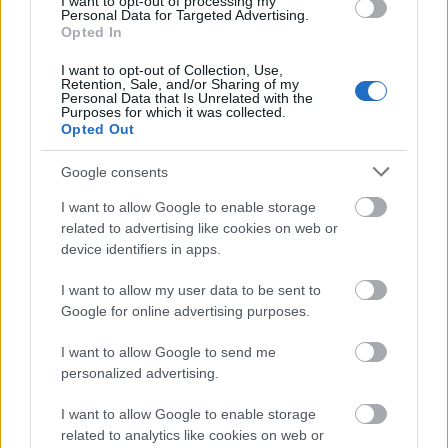
I want to opt-out of processing my
news
και μάθετε τα πάντα γύρω από
Personal Data for Targeted Advertising.
Opted In
τη διατροφή, τη γυμναστική, το σεξ
I want to opt-out of Collection, Use,
και την ψυχική υγεία.
Retention, Sale, and/or Sharing of my
Personal Data that Is Unrelated with the
Purposes for which it was collected.
Opted Out
Google consents
ΔΙΑΒΑΖΟΝΤΑΙ ΤΩΡΑ
I want to allow Google to enable storage
related to advertising like cookies on web or
device identifiers in apps.
I want to allow my user data to be sent to
Kαθαρίζεις τα παπούτσια σου με υγρά
Google for online advertising purposes.
μαντηλάκια; Οι λόγοι που πρέπει να σταματήσεις
I want to allow Google to send me
asap
personalized advertising.
Ζώδια σήμερα (9/8): Ανοίγουν δρόμοι για το
I want to allow Google to enable storage
related to analytics like cookies on web or
μέλλον - Τι προβλέπεται για κάθε ζώδιο