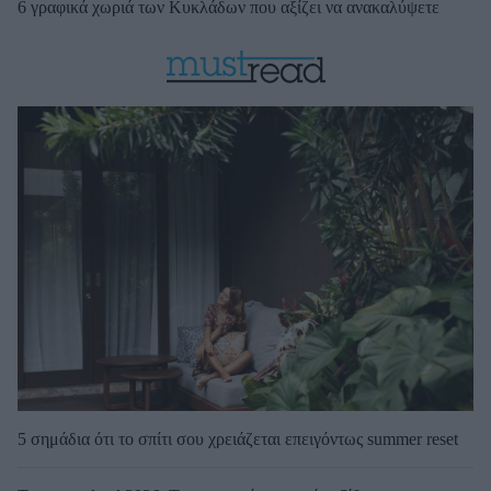
6 γραφικά χωριά των Κυκλάδων που αξίζει να ανακαλύψετε
5 σημάδια ότι το σπίτι σου χρειάζεται επειγόντως summer reset