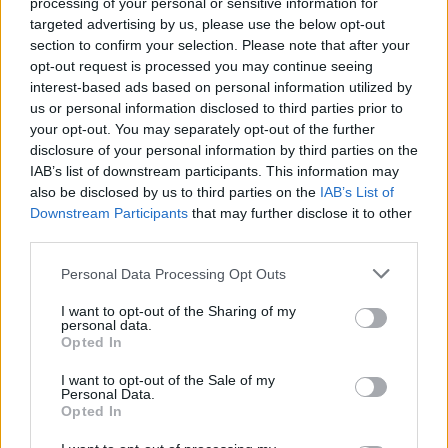
5.Να σπαταλούν τον χρόνο τους για
processing of your personal or sensitive information for
targeted advertising by us, please use the below opt-out
ανθρώπους που απλώς γνωρίζουν.
section to confirm your selection. Please note that after your
opt-out request is processed you may continue seeing
6.Να απορρίπτουν τα επιτεύγματά τους.
interest-based ads based on personal information utilized by
us or personal information disclosed to third parties prior to
7.Να θεωρούν την ψυχική εξάντληση ή την
your opt-out. You may separately opt-out of the further
disclosure of your personal information by third parties on the
επαγγελματική εξουθένωση ως κανονικότητα.
IAB’s list of downstream participants. This information may
also be disclosed by us to third parties on the
IAB’s List of
8.Να σπαταλούν χρήματα σε υλικά αγαθά.
Downstream Participants
that may further disclose it to other
third parties.
9.Να απωθούν ανθρώπους και καταστάσεις
Please note that this website/app uses one or more Google
Personal Data Processing Opt Outs
από τη ζωή τους, επειδή απλώς φοβούνται.
services and may gather and store information including but
not limited to your visit or usage behaviour. You may click to
I want to opt-out of the Sharing of my
personal data.
10.Να διαλέγουν τον εύκολο δρόμο.
grant or deny consent to Google and its third-party tags to
Opted In
use your data for below specified purposes in below Google
consent section.
I want to opt-out of the Sale of my
Personal Data.
Opted In
Ακολουθήστε το
jenny.gr
στο
google