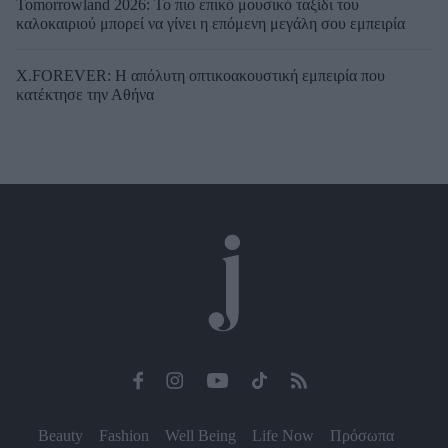
Tomorrowland 2026: Το πιο επικό μουσικό ταξίδι του
καλοκαιριού μπορεί να γίνει η επόμενη μεγάλη σου εμπειρία
X.FOREVER: Η απόλυτη οπτικοακουστική εμπειρία που
κατέκτησε την Αθήνα
Beauty
Fashion
Well Being
Life Now
Πρόσωπα