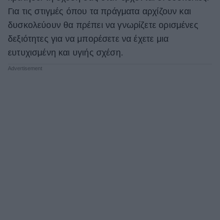
Για τις στιγμές όπου τα πράγματα αρχίζουν και
ΒΟΞ
δυσκολεύουν θα πρέπει να γνωρίζετε ορισμένες
δεξιότητες για να μπορέσετε να έχετε μια
Χωρίς Ταμπέλες
ευτυχισμένη και υγιής σχέση.
Women's Forum
Hautes Grecians
Γάμος
Market News