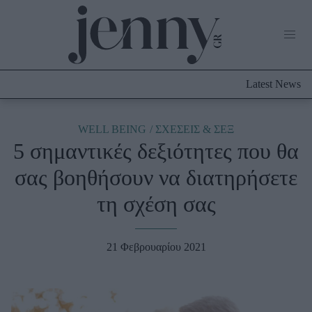
Life Now
What's New
Travel
Latest News
Culture
City Blogging
ABOUT US
ΔΙΑΦΗΜΙΣΤΕΙΤΕ
ΕΠΙΚΟΙΝΩΝΙΑ
WELL BEING
ΣΧΕΣΕΙΣ & ΣΕΞ
5 σημαντικές δεξιότητες που θα
Fashion
σας βοηθήσουν να διατηρήσετε
Shopping
τη σχέση σας
Styling Tips
Fashion News
21 Φεβρουαρίου 2021
Beauty - Ομορφιά
Skincare
Μαλλιά - Νύχια