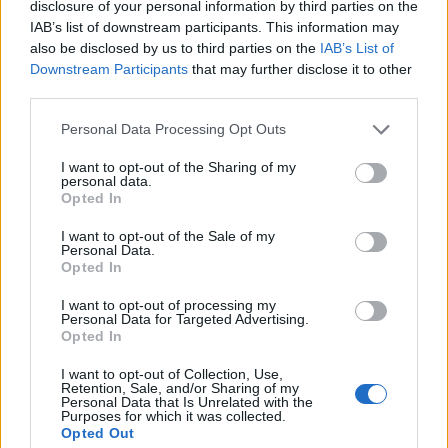
disclosure of your personal information by third parties on the
πόσο καλά εκφράζετε τα συναισθήματά σας στον
IAB’s list of downstream participants. This information may
also be disclosed by us to third parties on the
IAB’s List of
σύντροφό σας. Πηγαίνει πέρα από αυτό. Θεωρείτε
Downstream Participants
that may further disclose it to other
τον εαυτό σας καλό ακροατή; Εάν όχι, έχετε ακόμα
third parties.
δουλειά να κάνετε.
Please note that this website/app uses one or more Google
Personal Data Processing Opt Outs
services and may gather and store information including but
Πριν πείτε την άποψή σας, ακούστε πρώτε τι έχει
not limited to your visit or usage behaviour. You may click to
I want to opt-out of the Sharing of my
να σας πει. Δώστε του χρόνο να μιλήσει και
personal data.
grant or deny consent to Google and its third-party tags to
Opted In
ακούστε τον προσεκτικά ώστε να κατανοήσετε τον
use your data for below specified purposes in below Google
consent section.
I want to opt-out of the Sale of my
τρόπο που εκφράζεται. Εάν δεν γνωρίζετε τι θέλει ο
Personal Data.
σύντροφός σας, το οποίο πιθανότατα προέρχεται
Opted In
από την ακρόαση, δεν θα είστε σε θέση να
I want to opt-out of processing my
Personal Data for Targeted Advertising.
ικανοποιήσετε τις ανάγκες του.
Opted In
I want to opt-out of Collection, Use,
Retention, Sale, and/or Sharing of my
Personal Data that Is Unrelated with the
Purposes for which it was collected.
Opted Out