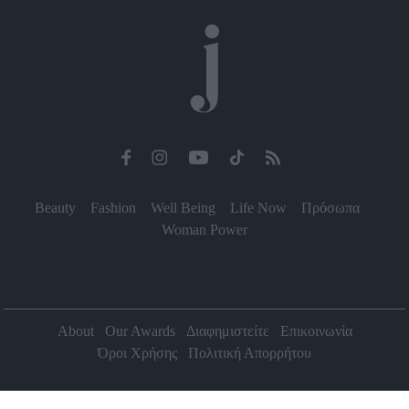
Beauty
Fashion
Well Being
Life Now
Πρόσωπα
Woman Power
About
Our Awards
Διαφημιστείτε
Επικοινωνία
Όροι Χρήσης
Πολιτική Απορρήτου
2026 Jenny.gr | All rights reserved