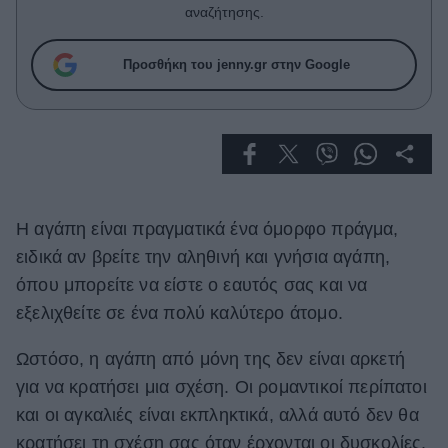
Celebrities
αναζήτησης.
Συνεντεύξεις
Who
Προσθήκη του jenny.gr στην Google
True Stories
Ask the Guru
Success Stories
Ζώδια
Η αγάπη είναι πραγματικά ένα όμορφο πράγμα,
Living
ειδικά αν βρείτε την αληθινή και γνήσια αγάπη,
όπου μπορείτε να είστε ο εαυτός σας και να
Deco
εξελιχθείτε σε ένα πολύ καλύτερο άτομο.
Cooking
Green
Ωστόσο, η αγάπη από μόνη της δεν είναι αρκετή
για να κρατήσει μια σχέση. Οι ρομαντικοί περίπατοι
Αφιερώματα
και οι αγκαλιές είναι εκπληκτικά, αλλά αυτό δεν θα
κρατήσει τη σχέση σας όταν έρχονται οι δυσκολίες.