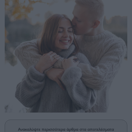
Μακιγιάζ
Beauty News
Well being
Ψυχολογία
Υγεία + Διατροφή
Σχέσεις & Σεξ
Fitness
Woman Power
Parenting
Working Girl
Real Women
Πρόσωπα
Ανακαλύψτε περισσότερα άρθρα στα αποτελέσματα