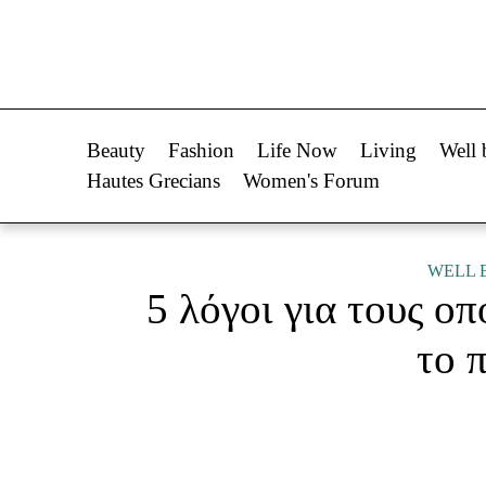
Life Now
Fashion
What's New
Shopping
Beauty
Fashion
Life Now
Living
Well 
Travel
Styling Tips
Hautes Grecians
Women's Forum
Culture
Fashion Ne
City Blogging
WELL 
5 λόγοι για τους οπ
Woman Power
Πρόσω
το 
Parenting
Celebrities
Working Girl
Συνεντεύξεις
Real Women
Who
True Stories