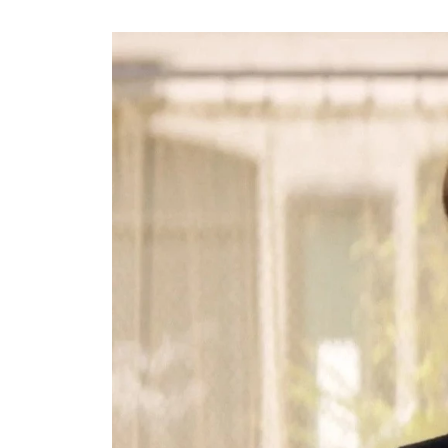
Ask the Gur
Success Stor
Αφιερώματα
ΒΟΞ
Hautes Grecians
Γάμος