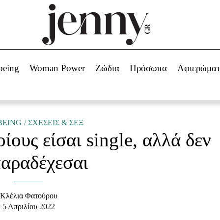
Beauty -
Ομορφιά
ABOUT US
ΔΙΑΦΗΜΙΣΤΕΙΤΕ
ΕΠΙΚΟΙΝΩΝΙΑ
being
Woman Power
Ζώδια
Πρόσωπα
Αφιερώμα
Skincare
ws
Μαλλιά - Νύχια
Μακιγιάζ
Beauty News
BEING
ΣΧΕΣΕΙΣ & ΣΕΞ
οίους είσαι single, αλλά δεν
πα
Ζώδια
παραδέχεσαι
Κλέλια Φατούρου
5 Απριλίου 2022