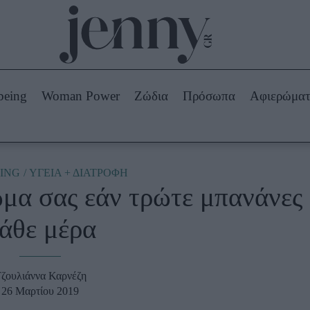
Beauty -
Ομορφιά
ABOUT US
ΔΙΑΦΗΜΙΣΤΕΙΤΕ
ΕΠΙΚΟΙΝΩΝΙΑ
being
Woman Power
Ζώδια
Πρόσωπα
Αφιερώμα
Skincare
ws
Μαλλιά - Νύχια
Μακιγιάζ
Beauty News
ING
ΥΓΕΙΑ + ΔΙΑΤΡΟΦΗ
ώμα σας εάν τρώτε μπανάνες
πα
Ζώδια
άθε μέρα
ζουλιάννα Καρνέζη
26 Μαρτίου 2019