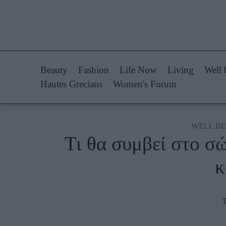
Life Now
Fashion
What's New
Shopping
Beauty
Fashion
Life Now
Living
Well 
Travel
Styling Tips
Hautes Grecians
Women's Forum
Culture
Fashion Ne
City Blogging
WELL BE
Τι θα συμβεί στο σ
Woman Power
Πρόσω
κ
Parenting
Celebrities
Working Girl
Συνεντεύξεις
Τ
Real Women
Who
True Stories