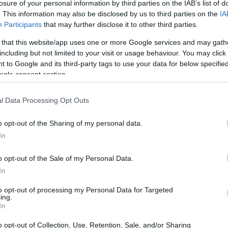
losure of your personal information by third parties on the IAB’s list of
. This information may also be disclosed by us to third parties on the
IA
Participants
that may further disclose it to other third parties.
 that this website/app uses one or more Google services and may gath
including but not limited to your visit or usage behaviour. You may click 
 to Google and its third-party tags to use your data for below specifi
ει παρελθόν. Και αυτό γιατί έχει αποδειχτεί πως η
ogle consent section.
λη στην υγεία. Έτσι λοιπόν παρακάτω θα δείτε τι θα
 κάθε μέρα μπανάνα.
l Data Processing Opt Outs
μπανάνες περιέχουν πεπτικό άμυλο το οποίο φτάνει στο
o opt-out of the Sharing of my personal data.
ανάπτυξη των καλών βακτηρίων. Εάν λοιπόν
In
ση μια μπανάνα προστατεύετε το πεπτικό σύστημα από
o opt-out of the Sale of my Personal Data.
υ προκαλούν γαστρεντερικά προβλήματα.
In
to opt-out of processing my Personal Data for Targeted
ing.
In
o opt-out of Collection, Use, Retention, Sale, and/or Sharing