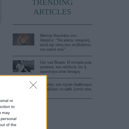
TRENDING
ARTICLES
Ματίνα Νικολάου στο
JennyGr: “Να κάνεις υπομονή,
αλλά όχι τόση που να βλάπτεις
τον εαυτό σου”
Ger van Braam: Η ιστορία μιας
γυναίκας που απέδειξε ότι η
ορατότητα είναι δύναμη
3 ταινίες που έγιναν διαθέσιμες
και αξίζουν το κάθε λεπτό τους
sonal or
ection to
ou may
 personal
out of the