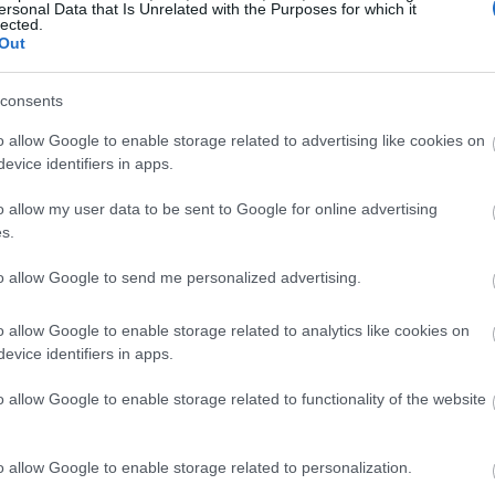
ersonal Data that Is Unrelated with the Purposes for which it
lected.
Out
consents
o allow Google to enable storage related to advertising like cookies on
evice identifiers in apps.
o allow my user data to be sent to Google for online advertising
s.
to allow Google to send me personalized advertising.
o allow Google to enable storage related to analytics like cookies on
evice identifiers in apps.
o allow Google to enable storage related to functionality of the website
 εγκεφάλου και η γενική σας υγεία.
Αυτό συμβαίνει
o allow Google to enable storage related to personalization.
ς σε κάλιο. Μια μέση μπανάνα περιέχει 422