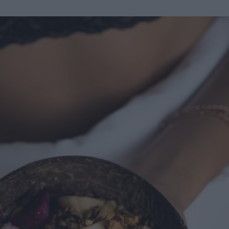
u
ies
Χωρίς Ταμπέλες
Market News