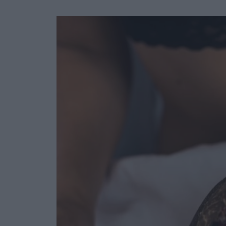
Ask the Gur
Success Stor
Αφιερώματα
ΒΟΞ
Hautes Grecians
Γάμος