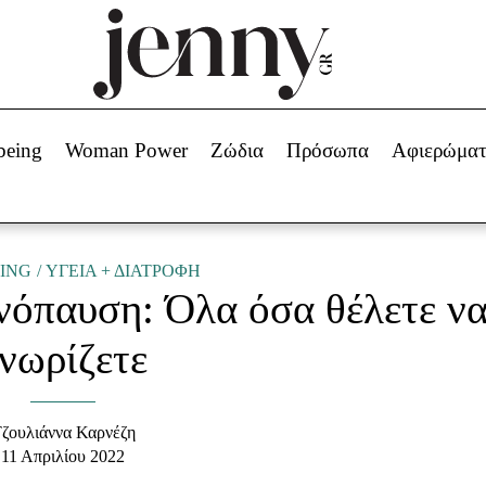
Beauty -
Ομορφιά
ABOUT US
ΔΙΑΦΗΜΙΣΤΕΙΤΕ
ΕΠΙΚΟΙΝΩΝΙΑ
being
Woman Power
Ζώδια
Πρόσωπα
Αφιερώμα
Skincare
ws
Μαλλιά - Νύχια
Μακιγιάζ
Beauty News
ING
ΥΓΕΙΑ + ΔΙΑΤΡΟΦΗ
νόπαυση: Όλα όσα θέλετε ν
πα
Ζώδια
νωρίζετε
ζουλιάννα Καρνέζη
11 Απριλίου 2022