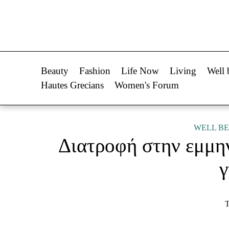
Life Now
Fashion
What's New
Shopping
Beauty
Fashion
Life Now
Living
Well 
Travel
Styling Tips
Hautes Grecians
Women's Forum
Culture
Fashion Ne
City Blogging
WELL BE
Διατροφή στην εμμη
Woman Power
Πρόσω
γ
Parenting
Celebrities
Working Girl
Συνεντεύξεις
Τ
Real Women
Who
True Stories