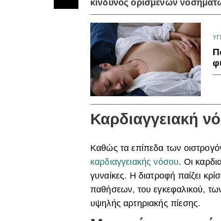
κίνδυνος ορισμένων νοσημάτ
ΥΓ
Π
φ
Καρδιαγγειακή ν
Καθώς τα επίπεδα των οιστρογό
καρδιαγγειακής νόσου
. Οι καρδι
γυναίκες. Η διατροφή παίζει κρί
παθήσεων, του εγκεφαλικού, τω
υψηλής αρτηριακής πίεσης.