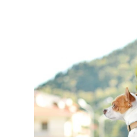
Ask the Gur
Success Stor
Αφιερώματα
ΒΟΞ
Hautes Grecians
Γάμος