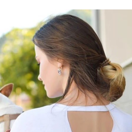
u
ies
Χωρίς Ταμπέλες
Market News