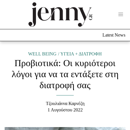
Life Now
What's New
Travel
Latest News
Culture
City Blogging
ABOUT US
ΔΙΑΦΗΜΙΣΤΕΙΤΕ
ΕΠΙΚΟΙΝΩΝΙΑ
WELL BEING
ΥΓΕΙΑ + ΔΙΑΤΡΟΦΗ
Προβιοτικά: Οι κυριότεροι
Fashion
λόγοι για να τα εντάξετε στη
Shopping
διατροφή σας
Styling Tips
Fashion News
Τζουλιάννα Καρνέζη
Beauty - Ομορφιά
1 Αυγούστου 2022
Skincare
Μαλλιά - Νύχια