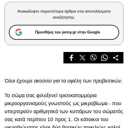
Celebrities
Συνεντεύξεις
Ανακαλύψτε περισσότερα άρθρα στα αποτελέσματα
Who
αναζήτησης.
True Stories
Ask the Guru
Προσθήκη του jenny.gr στην Google
Success Stories
Ζώδια
Living
Όλοι έχουμε ακούσει για τα οφέλη των προβιοτικών.
Deco
Cooking
Το σώμα σας φιλοξενεί τρισεκατομμύρια
Green
μικροοργανισμούς γνωστούς ως μικροβίωμα - που
υπερτερούν αριθμητικά των κυττάρων του σώματός
Αφιερώματα
σας κατά περίπου 10 προς 1.
Οι κάτοικοι του
μικροβιώματος είναι δύο βασικών ποικιλιών: καλοί