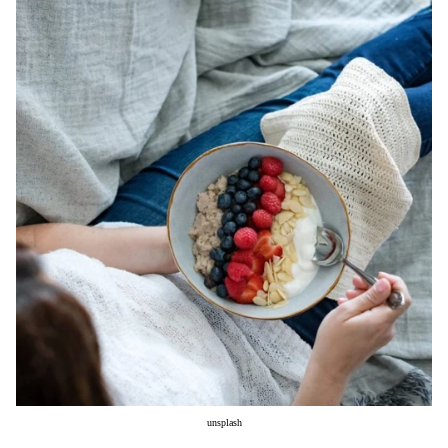
Μακιγιάζ
Beauty News
Well being
Ψυχολογία
Υγεία + Διατροφή
Σχέσεις & Σεξ
Fitness
Woman Power
Parenting
Working Girl
Real Women
Πρόσωπα
unsplash