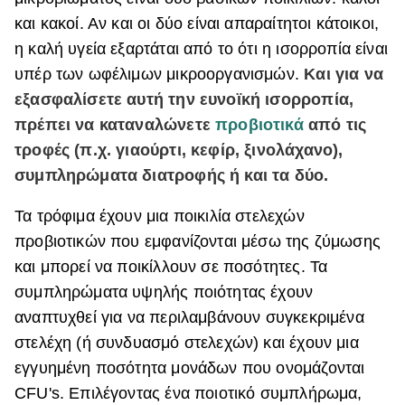
και κακοί. Αν και οι δύο είναι απαραίτητοι κάτοικοι,
ΒΟΞ
η καλή υγεία εξαρτάται από το ότι η ισορροπία είναι
υπέρ των ωφέλιμων μικροοργανισμών.
Και για να
Χωρίς Ταμπέλες
εξασφαλίσετε αυτή την ευνοϊκή ισορροπία,
πρέπει να καταναλώνετε
προβιοτικά
από τις
τροφές (π.χ. γιαούρτι, κεφίρ, ξινολάχανο),
Women's Forum
συμπληρώματα διατροφής ή και τα δύο.
Τα τρόφιμα έχουν μια ποικιλία στελεχών
Hautes Grecians
προβιοτικών που εμφανίζονται μέσω της ζύμωσης
και μπορεί να ποικίλλουν σε ποσότητες. Τα
συμπληρώματα υψηλής ποιότητας έχουν
Γάμος
αναπτυχθεί για να περιλαμβάνουν συγκεκριμένα
στελέχη (ή συνδυασμό στελεχών) και έχουν μια
εγγυημένη ποσότητα μονάδων που ονομάζονται
Market News
CFU's. Επιλέγοντας ένα ποιοτικό συμπλήρωμα,