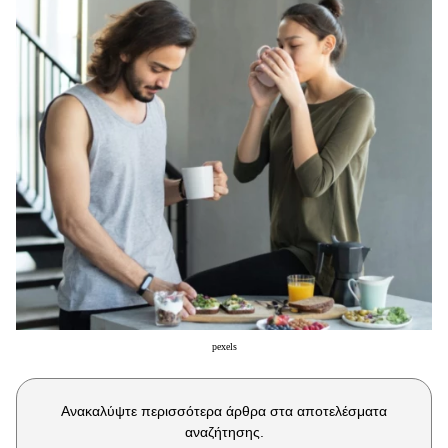
Μακιγιάζ
Beauty News
Well being
Ψυχολογία
Υγεία + Διατροφή
Σχέσεις & Σεξ
Fitness
Woman Power
Parenting
Working Girl
pexels
Real Women
Πρόσωπα
Ανακαλύψτε περισσότερα άρθρα στα αποτελέσματα
αναζήτησης.