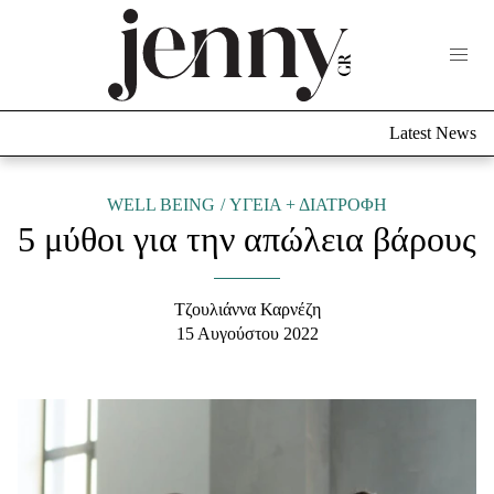
Life Now
What's New
Travel
Latest News
Culture
City Blogging
ABOUT US
ΔΙΑΦΗΜΙΣΤΕΙΤΕ
ΕΠΙΚΟΙΝΩΝΙΑ
WELL BEING
ΥΓΕΙΑ + ΔΙΑΤΡΟΦΗ
5 μύθοι για την απώλεια βάρους
Fashion
Shopping
Τζουλιάννα Καρνέζη
Styling Tips
15 Αυγούστου 2022
Fashion News
Beauty - Ομορφιά
Skincare
Μαλλιά - Νύχια