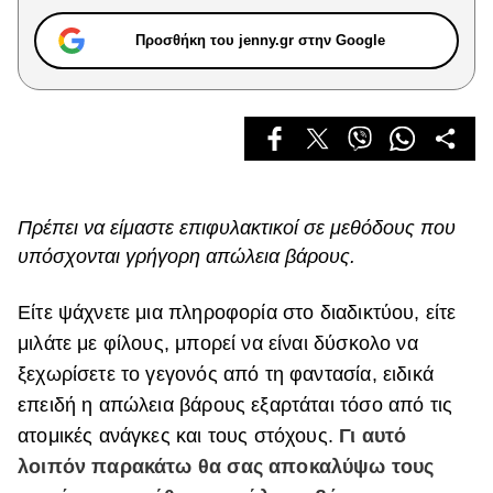
Celebrities
Συνεντεύξεις
Προσθήκη του jenny.gr στην Google
Who
True Stories
Ask the Guru
Success Stories
Ζώδια
Πρέπει να είμαστε επιφυλακτικοί σε μεθόδους που
υπόσχονται γρήγορη απώλεια βάρους.
Living
Είτε ψάχνετε μια πληροφορία στο διαδικτύου, είτε
Deco
μιλάτε με φίλους, μπορεί να είναι δύσκολο να
Cooking
ξεχωρίσετε το γεγονός από τη φαντασία, ειδικά
Green
επειδή η απώλεια βάρους εξαρτάται τόσο από τις
ατομικές ανάγκες και τους στόχους.
Γι αυτό
Αφιερώματα
λοιπόν παρακάτω θα σας αποκαλύψω τους