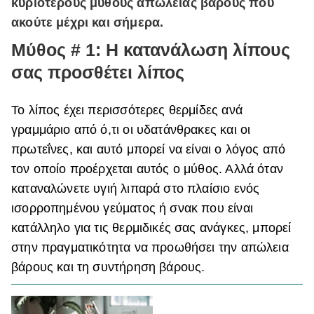
κυριότερους μύθους απώλειας βάρους που
ΒΟΞ
ακούτε μέχρι και σήμερα.
Μύθος # 1: Η κατανάλωση λίπους
σας προσθέτει λίπος
Χωρίς Ταμπέλες
Το λίπος έχει περισσότερες θερμίδες ανά
Women's Forum
γραμμάριο από ό,τι οι υδατάνθρακες και οι
πρωτεΐνες, και αυτό μπορεί να είναι ο λόγος από
τον οποίο προέρχεται αυτός ο μύθος. Αλλά όταν
Hautes Grecians
καταναλώνετε υγιή λιπαρά
στο πλαίσιο ενός
ισορροπημένου γεύματος ή σνακ που είναι
κατάλληλο για τις θερμιδικές σας ανάγκες, μπορεί
Γάμος
στην πραγματικότητα να προωθήσει την απώλεια
βάρους και τη συντήρηση βάρους.
Market News