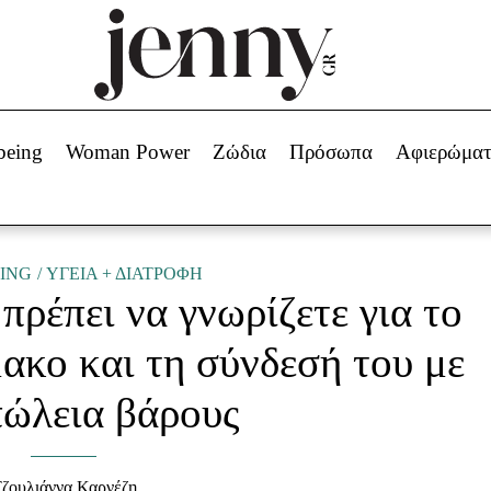
Beauty -
Ομορφιά
ABOUT US
ΔΙΑΦΗΜΙΣΤΕΙΤΕ
ΕΠΙΚΟΙΝΩΝΙΑ
being
Woman Power
Ζώδια
Πρόσωπα
Αφιερώμα
Skincare
ws
Μαλλιά - Νύχια
Μακιγιάζ
Beauty News
ING
ΥΓΕΙΑ + ΔΙΑΤΡΟΦΗ
ρέπει να γνωρίζετε για το
πα
Ζώδια
ακο και τη σύνδεσή του με
πώλεια βάρους
ζουλιάννα Καρνέζη