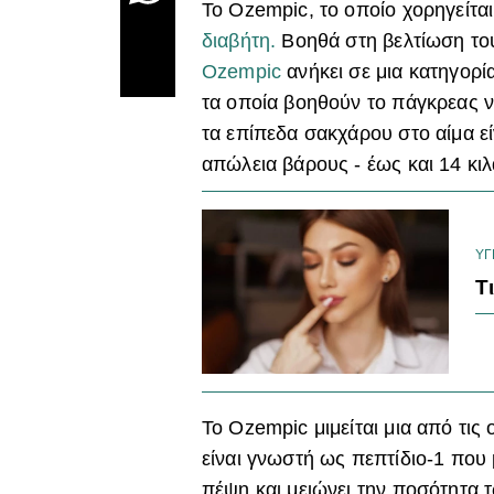
Το
Ozempic
, το οποίο χορηγείτα
διαβήτη.
Βοηθά στη βελτίωση του
Ozempic
ανήκει σε μια κατηγορί
τα οποία βοηθούν το πάγκρεας 
τα επίπεδα σακχάρου στο αίμα ε
απώλεια βάρους - έως και 14 κι
ΥΓ
Τ
Το
Ozempic
μιμείται μια από τι
είναι γνωστή ως πεπτίδιο-1 που 
πέψη και μειώνει την ποσότητα