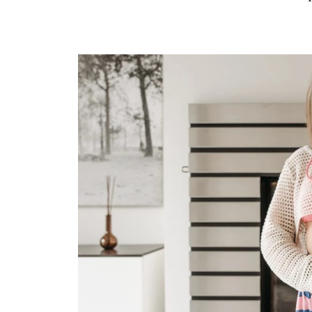
Ask the Gur
Success Stor
Αφιερώματα
ΒΟΞ
Hautes Grecians
Γάμος