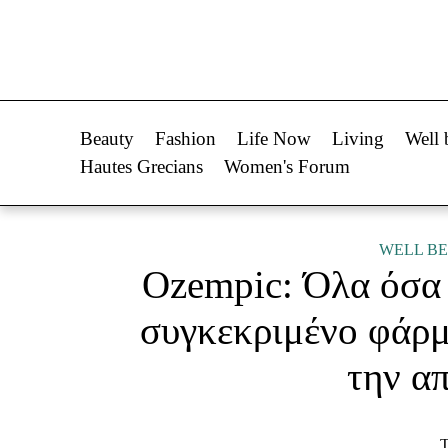
Life Now
Fashion
What's New
Shopping
Beauty
Fashion
Life Now
Living
Well 
Travel
Styling Tips
Hautes Grecians
Women's Forum
Culture
Fashion Ne
City Blogging
WELL BE
Ozempic: Όλα όσα π
Woman Power
Πρόσω
συγκεκριμένο φάρμ
Parenting
Celebrities
την α
Working Girl
Συνεντεύξεις
Real Women
Who
True Stories
Τ