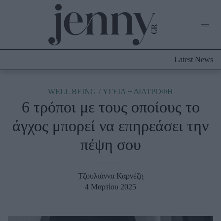
Life Now
What's New
Travel
Latest News
Culture
City Blogging
ABOUT US
ΔΙΑΦΗΜΙΣΤΕΙΤΕ
ΕΠΙΚΟΙΝΩΝΙΑ
WELL BEING
ΥΓΕΙΑ + ΔΙΑΤΡΟΦΗ
6 τρόποι με τους οποίους το
Fashion
άγχος μπορεί να επηρεάσει την
Shopping
πέψη σου
Styling Tips
Fashion News
Τζουλιάννα Καρνέζη
Beauty - Ομορφιά
4 Μαρτίου 2025
Skincare
Μαλλιά - Νύχια