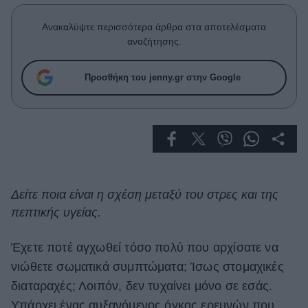
Celebrities
Συνεντεύξεις
Ανακαλύψτε περισσότερα άρθρα στα αποτελέσματα
Who
αναζήτησης.
True Stories
Ask the Guru
Προσθήκη του jenny.gr στην Google
Success Stories
Ζώδια
Living
Δείτε ποια είναι η σχέση μεταξύ του στρες και της
πεπτικής υγείας.
Deco
Cooking
Green
Έχετε ποτέ αγχωθεί τόσο πολύ που αρχίσατε να
νιώθετε σωματικά συμπτώματα; Ίσως στομαχικές
Αφιερώματα
διαταραχές; Λοιπόν, δεν τυχαίνει μόνο σε εσάς.
Υπάρχει ένας αυξανόμενος όγκος ερευνών που