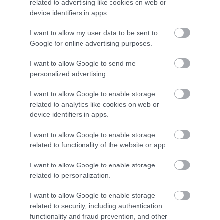
related to advertising like cookies on web or
λειτουργούν ως εμπόδιο για να κρατήσουμε έξω
device identifiers in apps.
πράγματα που δεν θέλουμε, όπως κακά βακτήρια ή
I want to allow my user data to be sent to
απόβλητα. Ωστόσο, το στρες μπορεί να αυξήσει τη
Google for online advertising purposes.
διαπερατότητα αυτών των κυττάρων. Όσο πιο
I want to allow Google to send me
αγχωμένοι είστε, τόσο πιο εύκολο είναι για τα
personalized advertising.
ανεπιθύμητα πράγματα να εισχωρήσουν στο
έντερό σας. Αυτό είναι ένα φαινόμενο που
I want to allow Google to enable storage
related to analytics like cookies on web or
ονομάζεται διαρροή εντέρου, η οποία μπορεί να
device identifiers in apps.
οδηγήσει σε περισσότερη φλεγμονή και δυσφορία.
I want to allow Google to enable storage
Φούσκωμα
related to functionality of the website or app.
I want to allow Google to enable storage
Όταν το σώμα στρεσάρεται, δίνει προτεραιότητα
related to personalization.
στον εγκέφαλο και τους μύες. Η ροή του αίματος
είναι ισχυρότερη σε αυτές τις περιοχές, ενώ στο
I want to allow Google to enable storage
related to security, including authentication
έντερο μειώνεται. Αυτό μπορεί να μειώσει την
functionality and fraud prevention, and other