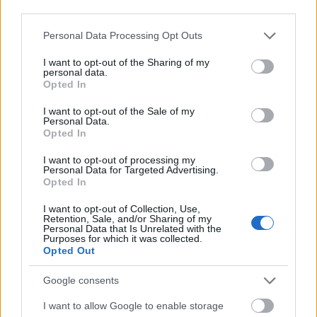
third parties.
Please note that this website/app uses one or more Google
Personal Data Processing Opt Outs
services and may gather and store information including but
not limited to your visit or usage behaviour. You may click to
I want to opt-out of the Sharing of my
personal data.
grant or deny consent to Google and its third-party tags to
Opted In
use your data for below specified purposes in below Google
consent section.
I want to opt-out of the Sale of my
Personal Data.
Opted In
I want to opt-out of processing my
Personal Data for Targeted Advertising.
Opted In
I want to opt-out of Collection, Use,
Retention, Sale, and/or Sharing of my
Personal Data that Is Unrelated with the
Purposes for which it was collected.
Opted Out
Διαρροή εντέρου
Google consents
I want to allow Google to enable storage
Τα κύτταρα που επενδύουν το έντερο μας