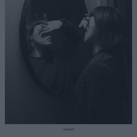
Μακιγιάζ
Beauty News
Well being
Ψυχολογία
Υγεία + Διατροφή
Σχέσεις & Σεξ
Fitness
Woman Power
Parenting
Working Girl
Real Women
Πρόσωπα
unsplash