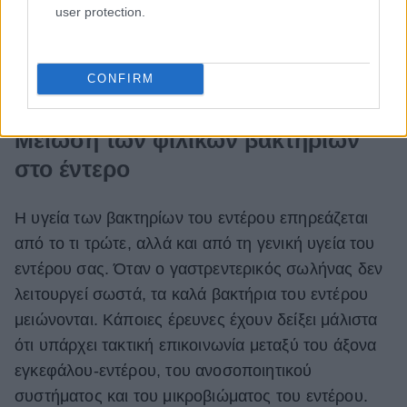
ικανότητα του γαστρεντερικού σωλήνα να
user protection.
αυτοθεραπεύεται από τη φυσιολογική φθορά.
Χωρίς ροή αίματος, είναι επίσης δύσκολο να
κινηθούν τα απόβλητα μέσω του γαστρεντερικού
CONFIRM
σωλήνα.
Μείωση των φιλικών βακτηρίων
στο έντερο
Η υγεία των βακτηρίων του εντέρου επηρεάζεται
από το τι τρώτε, αλλά και από τη γενική υγεία του
εντέρου σας. Όταν ο γαστρεντερικός σωλήνας δεν
λειτουργεί σωστά, τα καλά βακτήρια του εντέρου
μειώνονται. Κάποιες έρευνες έχουν δείξει μάλιστα
ότι υπάρχει τακτική επικοινωνία μεταξύ του άξονα
εγκεφάλου-εντέρου, του ανοσοποιητικού
συστήματος και του μικροβιώματος του εντέρου.