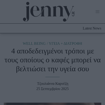
Life Now
What's New
Travel
Latest News
Culture
City Blogging
ABOUT US
ΔΙΑΦΗΜΙΣΤΕΙΤΕ
ΕΠΙΚΟΙΝΩΝΙΑ
WELL BEING
ΥΓΕΙΑ + ΔΙΑΤΡΟΦΗ
4 αποδεδειγμένοι τρόποι με
Fashion
τους οποίους ο καφές μπορεί να
Shopping
βελτιώσει την υγεία σου
Styling Tips
Fashion News
Τζουλιάννα Καρνέζη
Beauty - Ομορφιά
25 Σεπτεμβρίου 2025
Skincare
Μαλλιά - Νύχια