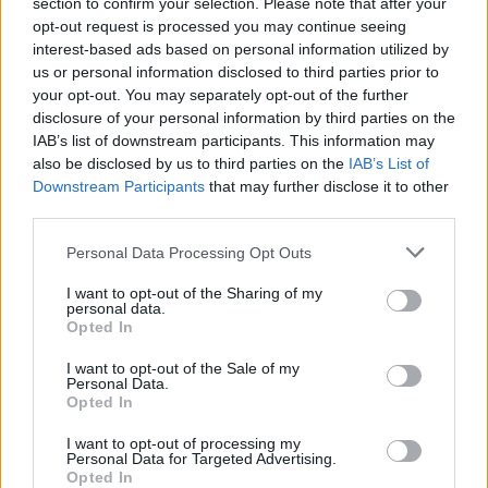
section to confirm your selection. Please note that after your
Μπορεί να μειώσει τον κίνδυνο
opt-out request is processed you may continue seeing
interest-based ads based on personal information utilized by
χρόνιων παθήσεων
us or personal information disclosed to third parties prior to
your opt-out. You may separately opt-out of the further
disclosure of your personal information by third parties on the
Η τακτική κατανάλωση καφέ μπορεί να
IAB’s list of downstream participants. This information may
προστατεύσει την καρδιά σας και να μειώσει τον
also be disclosed by us to third parties on the
IAB’s List of
κίνδυνο χρόνιων παθήσεων. Ορισμένες παθήσεις
Downstream Participants
that may further disclose it to other
third parties.
που μπορεί να σας ωφελήσουν περιλαμβάνουν:
Please note that this website/app uses one or more Google
Personal Data Processing Opt Outs
services and may gather and store information including but
not limited to your visit or usage behaviour. You may click to
I want to opt-out of the Sharing of my
personal data.
grant or deny consent to Google and its third-party tags to
Opted In
use your data for below specified purposes in below Google
consent section.
I want to opt-out of the Sale of my
Personal Data.
Opted In
I want to opt-out of processing my
Personal Data for Targeted Advertising.
Opted In