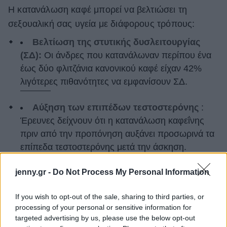
Η κατανάλωση καφέ μπορεί να βελτιώσει τη
σεξουαλική σας υγεία με διάφορους τρόπους:
Βελτίωση της στυτικής δυσλειτουργίας
(ΣΔ):
Οι άνδρες που κατανάλωναν περίπου ένα
έως δύο φλιτζάνια κανονικού καφέ είχαν 42%
λιγότερες πιθανότητες να εμφανίσουν ΣΔ.
Αύξηση των επιπέδων τεστοστερόνης
:
Έρευνες δείχνουν ότι η κατανάλωση καφεΐνης
πριν από την προπόνηση αυξάνει προσωρινά τα
επίπεδα τεστοστερόνης μετά την άσκηση.
jenny.gr -
Βελτίωση της σεξουαλικής αντοχής
Do Not Process My Personal Information
: Η
κατανάλωση ενός φλιτζανιού καφέ 45 λεπτά πριν
If you wish to opt-out of the sale, sharing to third parties, or
από το σεξ
μπορεί να αυξήσει τη σεξουαλική
processing of your personal or sensitive information for
αντοχή.
targeted advertising by us, please use the below opt-out