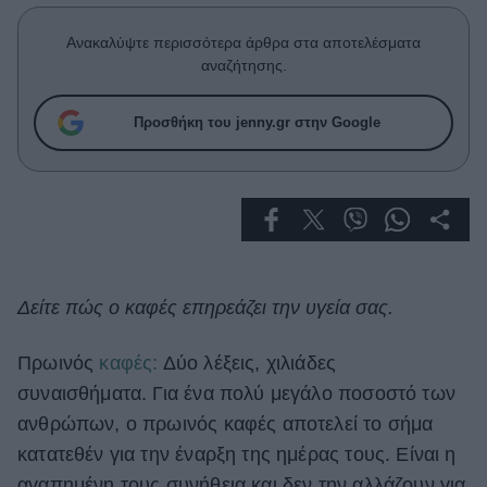
Celebrities
Συνεντεύξεις
Ανακαλύψτε περισσότερα άρθρα στα αποτελέσματα
Who
αναζήτησης.
True Stories
Ask the Guru
Προσθήκη του jenny.gr στην Google
Success Stories
Ζώδια
Living
Δείτε πώς ο καφές επηρεάζει την υγεία σας.
Deco
Cooking
Πρωινός
καφές:
Δύο λέξεις, χιλιάδες
Green
συναισθήματα. Για ένα πολύ μεγάλο ποσοστό των
ανθρώπων, ο πρωινός καφές αποτελεί το σήμα
Αφιερώματα
κατατεθέν για την έναρξη της ημέρας τους. Είναι η
αγαπημένη τους συνήθεια και δεν την αλλάζουν για