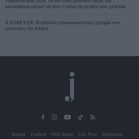
Tomorrowland 2026: Το πιο επικό μουσικό ταξίδι του
καλοκαιριού μπορεί να γίνει η επόμενη μεγάλη σου εμπειρία
X.FOREVER: Η απόλυτη οπτικοακουστική εμπειρία που
κατέκτησε την Αθήνα
Beauty
Fashion
Well Being
Life Now
Πρόσωπα