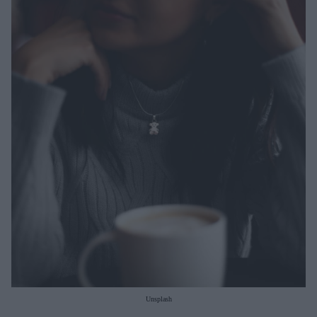
Μακιγιάζ
Beauty News
Well being
Ψυχολογία
Υγεία + Διατροφή
Σχέσεις & Σεξ
Fitness
Woman Power
Parenting
Working Girl
Real Women
Πρόσωπα
Unsplash