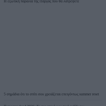
Η εξωτική παραλία της Πάργας που θα λατρέψετε
5 σημάδια ότι το σπίτι σου χρειάζεται επειγόντως summer reset