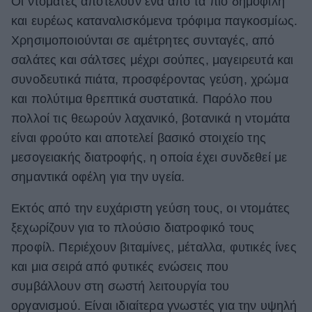
Οι ντομάτες αποτελούν ένα από τα πιο δημοφιλή
και ευρέως καταναλισκόμενα τρόφιμα παγκοσμίως.
ΒΟΞ
Χρησιμοποιούνται σε αμέτρητες συνταγές, από
σαλάτες και σάλτσες μέχρι σούπες, μαγειρευτά και
Χωρίς Ταμπέλες
συνοδευτικά πιάτα, προσφέροντας γεύση, χρώμα
και πολύτιμα θρεπτικά συστατικά. Παρόλο που
πολλοί τις θεωρούν λαχανικό, βοτανικά η ντομάτα
Women's Forum
είναι φρούτο και αποτελεί βασικό στοιχείο της
μεσογειακής διατροφής, η οποία έχει συνδεθεί με
σημαντικά οφέλη για την υγεία.
Hautes Grecians
Εκτός από την ευχάριστη γεύση τους, οι ντομάτες
ξεχωρίζουν για το πλούσιο διατροφικό τους
Γάμος
προφίλ. Περιέχουν βιταμίνες, μέταλλα, φυτικές ίνες
και μια σειρά από φυτικές ενώσεις που
Market News
συμβάλλουν στη σωστή λειτουργία του
οργανισμού. Είναι ιδιαίτερα γνωστές για την υψηλή