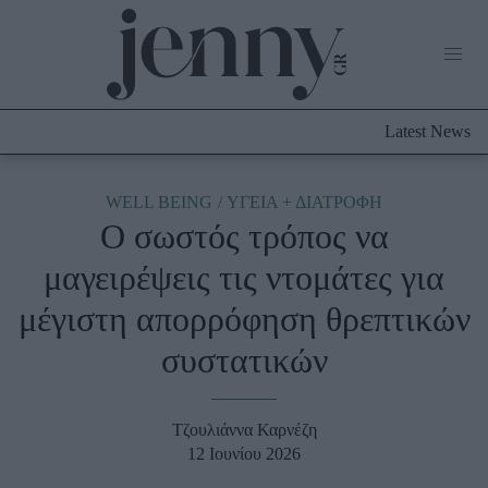
Life Now
What's New
Travel
Latest News
Culture
City Blogging
ABOUT US
ΔΙΑΦΗΜΙΣΤΕΙΤΕ
ΕΠΙΚΟΙΝΩΝΙΑ
WELL BEING
ΥΓΕΙΑ + ΔΙΑΤΡΟΦΗ
Ο σωστός τρόπος να
Fashion
μαγειρέψεις τις ντομάτες για
Shopping
μέγιστη απορρόφηση θρεπτικών
Styling Tips
Fashion News
συστατικών
Beauty - Ομορφιά
Τζουλιάννα Καρνέζη
Skincare
12 Ιουνίου 2026
Μαλλιά - Νύχια