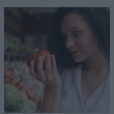
Μακιγιάζ
Beauty News
Well being
Ψυχολογία
Υγεία + Διατροφή
Σχέσεις & Σεξ
Fitness
Woman Power
Parenting
Working Girl
Real Women
Πρόσωπα