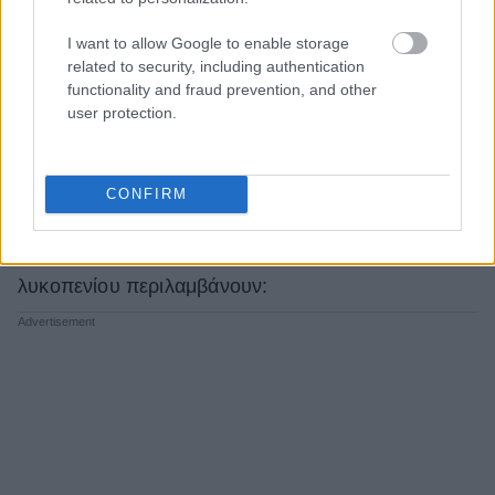
pexels
I want to allow Google to enable storage
Οφέλη από τις ντομάτες
related to security, including authentication
functionality and fraud prevention, and other
user protection.
Λόγω της περιεκτικότητάς τους σε λυκοπένιο και
άλλα πολύτιμα θρεπτικά συστατικά, οι ντομάτες
μπορούν να συμβάλουν σημαντικά στη συνολική
CONFIRM
υγεία. Μερικά από τα οφέλη που έχουν συνδεθεί με
την κατανάλωση ντομάτας και την πρόσληψη
λυκοπενίου περιλαμβάνουν: