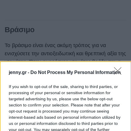
Βράσιμο
Το βράσιμο είναι ένας ακόμη τρόπος για να
ενισχύσετε την αντιοξειδωτική και θρεπτική αξία της
ντομάτας. Όταν οι φρέσκες ντομάτες βράζονται, η
περιεκτικότητά τους σε λυκοπένιο αυξάνεται.
jenny.gr -
Do Not Process My Personal Information
Επιπλέον, η συγκεκριμένη μέθοδος μαγειρέματος
μπορεί να μειώσει την περιεκτικότητά τους σε
If you wish to opt-out of the sale, sharing to third parties, or
processing of your personal or sensitive information for
οξαλικό οξύ, μια φυσική ένωση που σε ορισμένες
targeted advertising by us, please use the below opt-out
περιπτώσεις μπορεί να συμβάλει στον σχηματισμό
section to confirm your selection. Please note that after your
λίθων στους νεφρούς. Για τον λόγο αυτό, το
opt-out request is processed you may continue seeing
interest-based ads based on personal information utilized by
βράσιμο μπορεί να αποτελεί την προτιμότερη
us or personal information disclosed to third parties prior to
μέθοδο μαγειρέματος για άτομα που είναι επιρρεπή
your opt-out. You may separately opt-out of the further