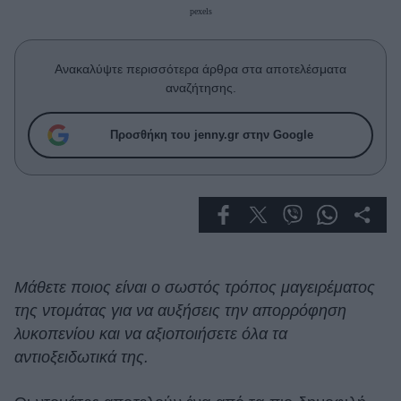
Celebrities
pexels
Συνεντεύξεις
Who
Ανακαλύψτε περισσότερα άρθρα στα αποτελέσματα
True Stories
αναζήτησης.
Ask the Guru
Success Stories
Προσθήκη του jenny.gr στην Google
Ζώδια
Living
Deco
Μάθετε ποιος είναι ο σωστός τρόπος μαγειρέματος
Cooking
της ντομάτας για να αυξήσεις την απορρόφηση
Green
λυκοπενίου και να αξιοποιήσετε όλα τα
αντιοξειδωτικά της.
Αφιερώματα