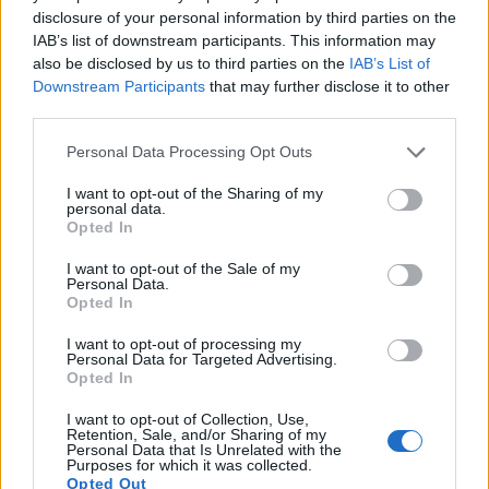
στην εμφάνιση πετρών στους νεφρούς και
disclosure of your personal information by third parties on the
IAB’s list of downstream participants. This information may
παράλληλα επιθυμούν να αυξήσουν την πρόσληψη
also be disclosed by us to third parties on the
IAB’s List of
λυκοπενίου.
Downstream Participants
that may further disclose it to other
third parties.
Μέθοδος stir-fry
Please note that this website/app uses one or more Google
Personal Data Processing Opt Outs
services and may gather and store information including but
Η μέθοδος stir-fry μπορεί να είναι ιδιαίτερα
not limited to your visit or usage behaviour. You may click to
I want to opt-out of the Sharing of my
αποτελεσματική για τη μεγιστοποίηση της
personal data.
grant or deny consent to Google and its third-party tags to
Opted In
πρόσληψης αντιοξειδωτικών από τις ντομάτες.
use your data for below specified purposes in below Google
consent section.
I want to opt-out of the Sale of my
Αυτό συμβαίνει επειδή, εκτός από την υψηλή
Personal Data.
θερμοκρασία, η οποία αυξάνει τη διαθεσιμότητα του
Opted In
λυκοπενίου, το stir-fry απαιτεί επίσης τη χρήση
I want to opt-out of processing my
Personal Data for Targeted Advertising.
λαδιού. Έρευνες δείχνουν ότι ο συνδυασμός των
Opted In
αντιοξειδωτικών με μαγειρικό λάδι αυξάνει
I want to opt-out of Collection, Use,
σημαντικά τη βιοδιαθεσιμότητα του λυκοπενίου,
Retention, Sale, and/or Sharing of my
Personal Data that Is Unrelated with the
ενισχύοντας έτσι την απορρόφησή του από τον
Purposes for which it was collected.
οργανισμό.
Opted Out