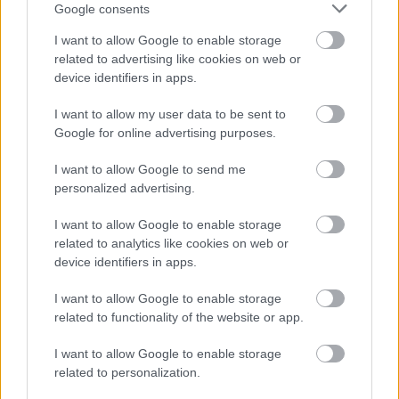
επανεξετάσουν την πορεία τους. Η πραγματική
Google consents
πρόοδος απαιτεί πάνω από όλα ειλικρίνεια με τον
I want to allow Google to enable storage
εαυτό μας και θάρρος να αλλάξουμε όταν
related to advertising like cookies on web or
device identifiers in apps.
χρειάζεται.
Συνεχίζουν να εξασκούνται όταν
I want to allow my user data to be sent to
Google for online advertising purposes.
κανείς δεν τους προσέχει
I want to allow Google to send me
personalized advertising.
Στην αρχή κάθε προσπάθειας, η αναγνώριση είναι
περιορισμένη. Εκεί ακριβώς δοκιμάζεται και η
I want to allow Google to enable storage
related to analytics like cookies on web or
συνέπεια του καθενός. Είναι εύκολο να συνεχίσεις
device identifiers in apps.
όταν υπάρχει επιβεβαίωση, αλλά πολύ πιο
δύσκολο όταν η πρόοδος παραμένει για ένα
I want to allow Google to enable storage
related to functionality of the website or app.
διάστημα αόρατη. Όσοι επιμένουν σε αυτή τη φάση
αποκτούν τελικά γνώσεις, εμπειρία και αξιοπιστία
I want to allow Google to enable storage
που δύσκολα αντικαθίστανται.
related to personalization.