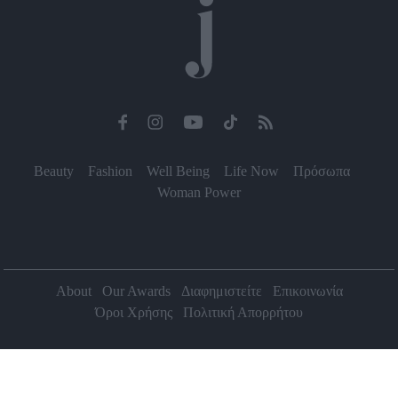
Beauty
Fashion
Well Being
Life Now
Πρόσωπα
Woman Power
About
Our Awards
Διαφημιστείτε
Επικοινωνία
Όροι Χρήσης
Πολιτική Απορρήτου
2026 Jenny.gr | All rights reserved