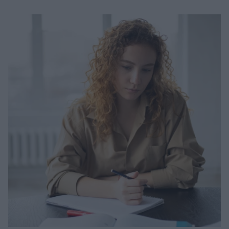
Μακιγιάζ
Beauty News
Well being
Ψυχολογία
Υγεία + Διατροφή
Σχέσεις & Σεξ
Fitness
Woman Power
Parenting
Working Girl
Real Women
Πρόσωπα