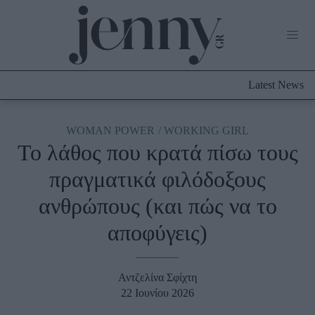
Life Now
What's New
Travel
Latest News
Culture
City Blogging
ABOUT US
ΔΙΑΦΗΜΙΣΤΕΙΤΕ
ΕΠΙΚΟΙΝΩΝΙΑ
WOMAN POWER
WORKING GIRL
Το λάθος που κρατά πίσω τους
Fashion
πραγματικά φιλόδοξους
Shopping
ανθρώπους (και πώς να το
Styling Tips
Fashion News
αποφύγεις)
Beauty - Ομορφιά
Αντζελίνα Σφίχτη
Skincare
22 Ιουνίου 2026
Μαλλιά - Νύχια