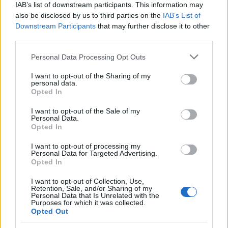
IAB’s list of downstream participants. This information may
also be disclosed by us to third parties on the
IAB’s List of
Downstream Participants
that may further disclose it to other
third parties.
Please note that this website/app uses one or more Google
Personal Data Processing Opt Outs
Pexels
services and may gather and store information including but
Αναγνωρίζουν ποτέ οι στόχοι τους
not limited to your visit or usage behaviour. You may click to
I want to opt-out of the Sharing of my
personal data.
grant or deny consent to Google and its third-party tags to
έχουν αλλάξει
Opted In
use your data for below specified purposes in below Google
consent section.
I want to opt-out of the Sale of my
Personal Data.
Οι άνθρωποι είναι πολυδιάστατοι και είναι
Opted In
απολύτως φυσιολογικό οι στόχοι τους να
I want to opt-out of processing my
εξελίσσονται με τον χρόνο. Μερικές φορές, η
Personal Data for Targeted Advertising.
μεγαλύτερη πρόκληση είναι να παραδεχτεί κανείς
Opted In
ότι έχει αλλάξει. Πολλοί, παραμένουν
I want to opt-out of Collection, Use,
Retention, Sale, and/or Sharing of my
εγκλωβισμένοι σε μια παλιά επαγγελματική
Personal Data that Is Unrelated with the
Purposes for which it was collected.
ταυτότητα επειδή έχουν επενδύσει χρόνια
Opted Out
προσπάθειας σε αυτήν και φοβούνται να