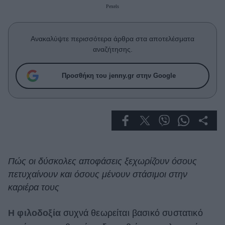
Celebrities
Pexels
Συνεντεύξεις
Who
Ανακαλύψτε περισσότερα άρθρα στα αποτελέσματα
True Stories
αναζήτησης.
Ask the Guru
Success Stories
Προσθήκη του jenny.gr στην Google
Ζώδια
Living
Deco
Πώς οι δύσκολες αποφάσεις ξεχωρίζουν όσους
Cooking
πετυχαίνουν και όσους μένουν στάσιμοι στην
Green
καριέρα τους
Αφιερώματα
Η
φιλοδοξία
συχνά θεωρείται βασικό συστατικό