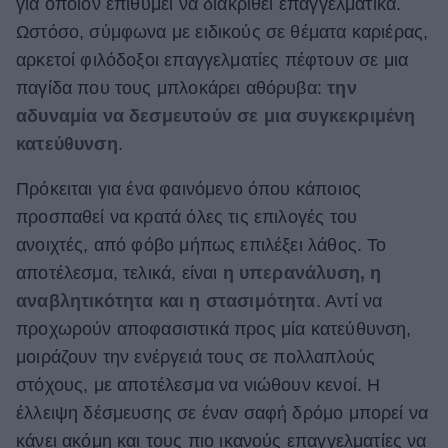
για όποιον επιθυμεί να διακριθεί επαγγελματικά.
ΒΟΞ
Ωστόσο, σύμφωνα με ειδικούς σε θέματα καριέρας,
αρκετοί φιλόδοξοι επαγγελματίες πέφτουν σε μια
παγίδα που τους μπλοκάρει αθόρυβα:
την
Χωρίς Ταμπέλες
αδυναμία να δεσμευτούν σε μια συγκεκριμένη
κατεύθυνση
.
Women's Forum
Πρόκειται για ένα φαινόμενο όπου κάποιος
προσπαθεί να κρατά όλες τις επιλογές του
ανοιχτές, από φόβο μήπως επιλέξει λάθος. Το
Hautes Grecians
αποτέλεσμα, τελικά, είναι
η υπερανάλυση, η
αναβλητικότητα και η στασιμότητα
. Αντί να
προχωρούν αποφασιστικά προς μία κατεύθυνση,
Γάμος
μοιράζουν την ενέργειά τους σε πολλαπλούς
στόχους, με αποτέλεσμα να νιώθουν κενοί. Η
Market News
έλλειψη δέσμευσης σε έναν σαφή δρόμο μπορεί να
κάνει ακόμη και τους πιο ικανούς επαγγελματίες να