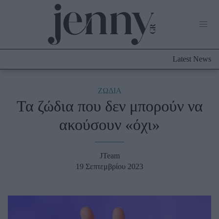
Life Now
What's New
Travel
Latest News
Culture
City Blogging
ABOUT US
ΔΙΑΦΗΜΙΣΤΕΙΤΕ
ΕΠΙΚΟΙΝΩΝΙΑ
ΖΩΔΙΑ
Τα ζώδια που δεν μπορούν να
Fashion
ακούσουν «όχι»
Shopping
Styling Tips
Fashion News
JTeam
19 Σεπτεμβρίου 2023
Beauty - Ομορφιά
Skincare
Μαλλιά - Νύχια