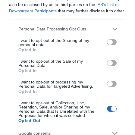
also be disclosed by us to third parties on the
IAB’s List of
Downstream Participants
that may further disclose it to other
third parties.
Please note that this website/app uses one or more Google
Personal Data Processing Opt Outs
services and may gather and store information including but
not limited to your visit or usage behaviour. You may click to
I want to opt-out of the Sharing of my
personal data.
grant or deny consent to Google and its third-party tags to
Opted In
use your data for below specified purposes in below Google
consent section.
I want to opt-out of the Sale of my
Personal Data.
Opted In
I want to opt-out of processing my
Personal Data for Targeted Advertising.
Opted In
I want to opt-out of Collection, Use,
Retention, Sale, and/or Sharing of my
Personal Data that Is Unrelated with the
Purposes for which it was collected.
Opted Out
Google consents