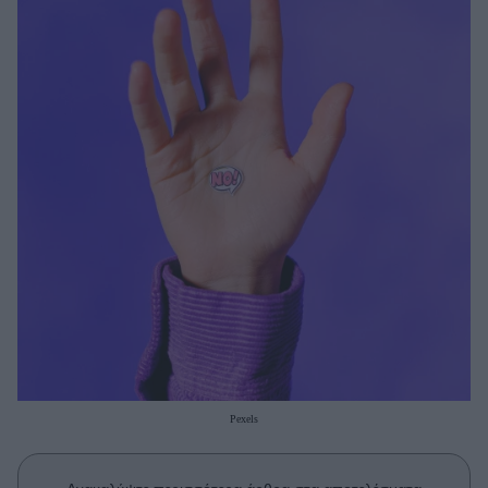
Μακιγιάζ
Beauty News
Well being
Ψυχολογία
Υγεία + Διατροφή
Σχέσεις & Σεξ
Fitness
Woman Power
Parenting
Working Girl
Real Women
Pexels
Πρόσωπα