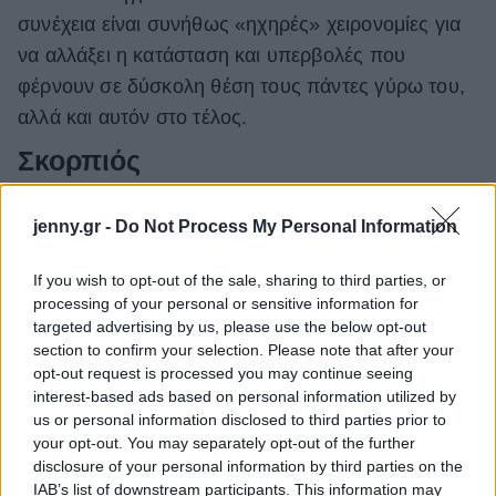
συνέχεια είναι συνήθως «ηχηρές» χειρονομίες για
να αλλάξει η κατάσταση και υπερβολές που
φέρνουν σε δύσκολη θέση τους πάντες γύρω του,
αλλά και αυτόν στο τέλος.
Σκορπιός
Αν απορρίψεις έναν Σκορπιό τότε καλύτερα να
jenny.gr -
Do Not Process My Personal Information
προσέχεις. Η έντονη συναισθηματική του φύση και
If you wish to opt-out of the sale, sharing to third parties, or
η μυστικοπάθειά του θα τον οδηγήσουν σε εκρήξεις
processing of your personal or sensitive information for
θυμού και μια τάση για εκδίκηση. Είναι η φύση του
targeted advertising by us, please use the below opt-out
τέτοια. Για να αναγεννηθεί, πρέπει πρώτα να
section to confirm your selection. Please note that after your
opt-out request is processed you may continue seeing
καταστραφεί και ναι, δεν τον ενδιαφέρει καθόλου.
interest-based ads based on personal information utilized by
us or personal information disclosed to third parties prior to
your opt-out. You may separately opt-out of the further
disclosure of your personal information by third parties on the
IAB’s list of downstream participants. This information may