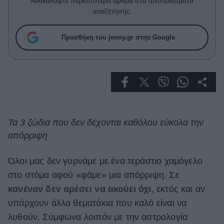
Ανακαλύψτε περισσότερα άρθρα στα αποτελέσματα
Celebrities
αναζήτησης.
Συνεντεύξεις
Who
Προσθήκη του jenny.gr στην Google
True Stories
Ask the Guru
Success Stories
Ζώδια
Τα 3 ζώδια που δεν δέχονται καθόλου εύκολα την
Living
απόρριψη
Deco
Όλοι μας δεν γυρνάμε με ένα τεράστιο χαμόγελο
Cooking
στο στόμα αφού «φάμε» μια απόρριψη.
Σε
Green
κανέναν δεν αρέσει να ακούει όχι
, εκτός και αν
Αφιερώματα
υπάρχουν άλλα θεματάκια που καλό είναι να
λυθούν. Σύμφωνα λοιπόν με την αστρολογία