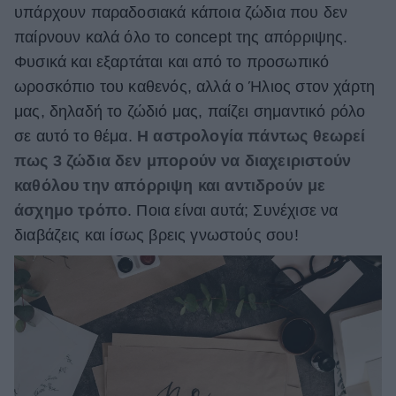
υπάρχουν παραδοσιακά κάποια ζώδια που δεν
ΒΟΞ
παίρνουν καλά όλο το concept της απόρριψης.
Φυσικά και εξαρτάται και από το προσωπικό
ωροσκόπιο του καθενός, αλλά ο Ήλιος στον χάρτη
Χωρίς Ταμπέλες
μας, δηλαδή το ζώδιό μας, παίζει σημαντικό ρόλο
σε αυτό το θέμα.
Η αστρολογία πάντως θεωρεί
πως 3 ζώδια δεν μπορούν να διαχειριστούν
Women's Forum
καθόλου την απόρριψη και αντιδρούν με
άσχημο τρόπο
. Ποια είναι αυτά; Συνέχισε να
Hautes Grecians
διαβάζεις και ίσως βρεις γνωστούς σου!
Γάμος
Market News