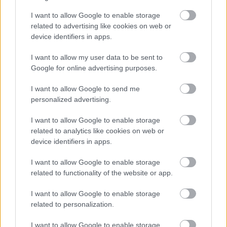
I want to allow Google to enable storage
related to advertising like cookies on web or
device identifiers in apps.
I want to allow my user data to be sent to
Google for online advertising purposes.
Τι σου επιφυλάσσει η αυριανή
ημέρα; Η επόμενη εβδομάδα ή ο
I want to allow Google to send me
personalized advertising.
μήνας; Ακολούθησε το JennyGr
I want to allow Google to enable storage
στο
Google News
και μάθε τι λέει
related to analytics like cookies on web or
το ζώδιό σου για το μέλλον.
device identifiers in apps.
I want to allow Google to enable storage
related to functionality of the website or app.
I want to allow Google to enable storage
ΔΙΑΒΑΖΟΝΤΑΙ ΤΩΡΑ
related to personalization.
I want to allow Google to enable storage