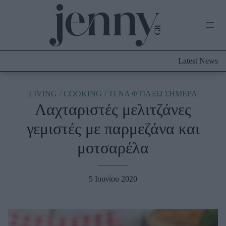
Life Now
What's New
Travel
Latest News
Culture
City Blogging
ABOUT US
ΔΙΑΦΗΜΙΣΤΕΙΤΕ
ΕΠΙΚΟΙΝΩΝΙΑ
LIVING
COOKING
TΙ ΝΑ ΦΤΙΑΞΩ ΣΗΜΕΡΑ
Λαχταριστές μελιτζάνες
Fashion
γεμιστές με παρμεζάνα και
Shopping
μοτσαρέλα
Styling Tips
Fashion News
5 Ιουνίου 2020
Beauty - Ομορφιά
Skincare
Μαλλιά - Νύχια