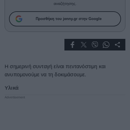
Celebrities
αναζήτησης.
Συνεντεύξεις
Who
Προσθήκη του jenny.gr στην Google
True Stories
Ask the Guru
Success Stories
Ζώδια
Η σημερινή συνταγή είναι πεντανόστιμη και
Living
ανυπομονούμε να τη δοκιμάσουμε.
Υλικά
Deco
Cooking
Green
Αφιερώματα