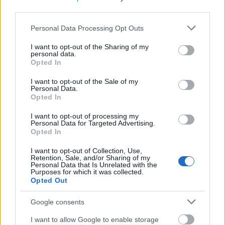
third parties.
Εκτέλεση
Please note that this website/app uses one or more Google
Personal Data Processing Opt Outs
services and may gather and store information including but
Κόβουμε τις μελιτζάνες στη μέση και αφαιρούμε το
not limited to your visit or usage behaviour. You may click to
I want to opt-out of the Sharing of my
εσωτερικό, δημιουργώντας μια κοιλότητα. Τη
personal data.
grant or deny consent to Google and its third-party tags to
Opted In
σάρκα δεν την πετάμε.
use your data for below specified purposes in below Google
consent section.
I want to opt-out of the Sale of my
Personal Data.
Βάζουμε τις μελιτζάνες σε ένα ταψί με λίγο λάδι και
Opted In
τις μαγειρεύουμε στον φούρνο στους 180 βαθμούς
I want to opt-out of processing my
για 20 λεπτά. Εν τω μεταξύ στραγγίζουμε τη σάρκα
Personal Data for Targeted Advertising.
Opted In
για να φύγουν τα υγρά, τη βάζουμε σε ένα τηγάνι
με λίγο ελαιόλαδο και σοτάρουμε μαζί με το σκόρδο
I want to opt-out of Collection, Use,
Retention, Sale, and/or Sharing of my
για λίγα λεπτά. Αφαιρούμε το σκόρδο, ενώ
Personal Data that Is Unrelated with the
Purposes for which it was collected.
προσθέτουμε τον πελτέ και μαγειρεύουμε για
Opted Out
περίπου 10 λεπτά.
Google consents
I want to allow Google to enable storage