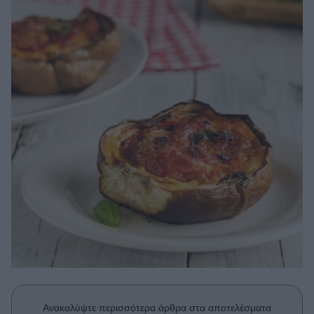
Μακιγιάζ
Beauty News
Well being
Ψυχολογία
Υγεία + Διατροφή
Σχέσεις & Σεξ
Fitness
Woman Power
Parenting
Working Girl
Real Women
Πρόσωπα
Ανακαλύψτε περισσότερα άρθρα στα αποτελέσματα