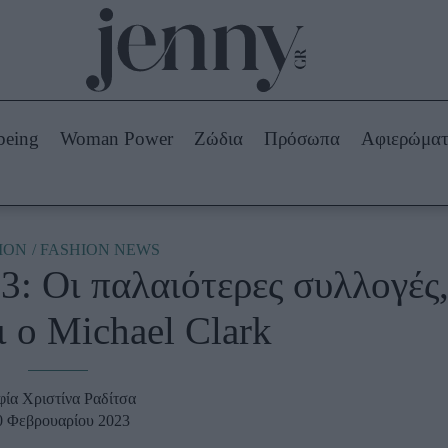
Beauty -
Ομορφιά
ABOUT US
ΔΙΑΦΗΜΙΣΤΕΙΤΕ
ΕΠΙΚΟΙΝΩΝΙΑ
being
Woman Power
Ζώδια
Πρόσωπα
Αφιερώμα
Skincare
ws
Μαλλιά - Νύχια
Μακιγιάζ
Beauty News
ION
FASHION NEWS
: Οι παλαιότερες συλλογές
πα
Ζώδια
ι ο Michael Clark
φία Χριστίνα Ραδίτσα
0 Φεβρουαρίου 2023