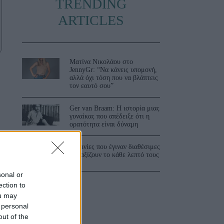
TRENDING
ARTICLES
Ματίνα Νικολάου στο
JennyGr: “Να κάνεις υπομονή,
αλλά όχι τόση που να βλάπτεις
τον εαυτό σου”
Ger van Braam: Η ιστορία μιας
γυναίκας που απέδειξε ότι η
ορατότητα είναι δύναμη
3 ταινίες που έγιναν διαθέσιμες
και αξίζουν το κάθε λεπτό τους
sonal or
ection to
ou may
 personal
out of the