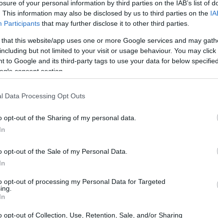
losure of your personal information by third parties on the IAB’s list of
. This information may also be disclosed by us to third parties on the
IA
Participants
that may further disclose it to other third parties.
 that this website/app uses one or more Google services and may gath
including but not limited to your visit or usage behaviour. You may click 
 to Google and its third-party tags to use your data for below specifi
ogle consent section.
αυτή τη δημοσίευση στο Instagram.
l Data Processing Opt Outs
o opt-out of the Sharing of my personal data.
In
o opt-out of the Sale of my Personal Data.
In
to opt-out of processing my Personal Data for Targeted
ing.
In
o opt-out of Collection, Use, Retention, Sale, and/or Sharing