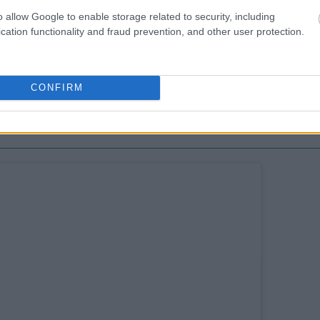
o allow Google to enable storage related to security, including
cation functionality and fraud prevention, and other user protection.
SHION NEWS
rdem FW 2023: Το σπίτι των «πνευμάτων» και η
ρέλα της Βικτωριανής εποχής
CONFIRM