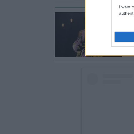
I want t
authenti
FA
E
τ