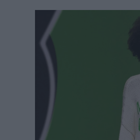
Ask the Gur
Success Stor
Αφιερώματα
ΒΟΞ
Hautes Grecians
Γάμος