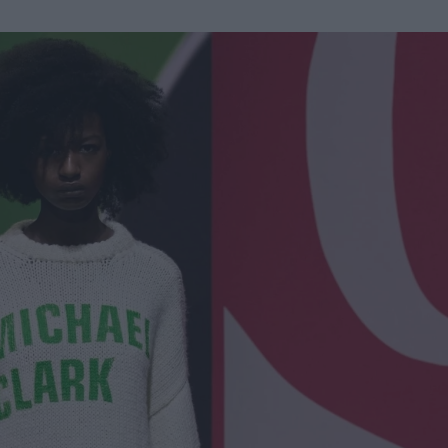
u
ies
Χωρίς Ταμπέλες
Market News