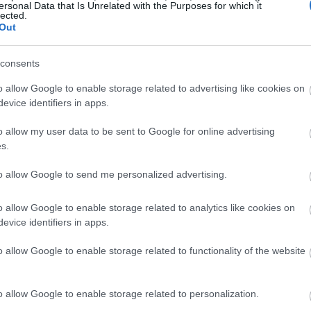
ersonal Data that Is Unrelated with the Purposes for which it
lected.
Out
εί από τις προσκλήσεις και στους τοίχους όταν έφτασαν
τάζομαι όσο περισσότερα, τόσο το καλύτερο. Η τεράστι
consents
 ήταν επίσης μέρος του installation, που υπογραμμίζε
Anderson
με τον Michael Clark
, το θρυλικό Σκωτσέζο
o allow Google to enable storage related to advertising like cookies on
evice identifiers in apps.
ίου οι παραστάσεις θόλωναν τα όρια μεταξύ μπαλέτου,
 performance στις αρχές της δεκαετίας του ‘80.
o allow my user data to be sent to Google for online advertising
s.
to allow Google to send me personalized advertising.
o allow Google to enable storage related to analytics like cookies on
evice identifiers in apps.
o allow Google to enable storage related to functionality of the website
o allow Google to enable storage related to personalization.