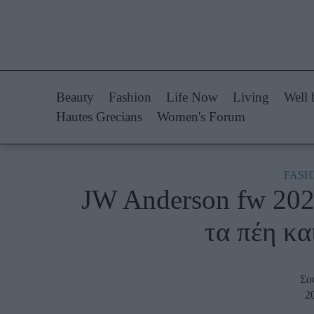
Life Now
Fashion
What's New
Shopping
Beauty
Fashion
Life Now
Living
Well 
Travel
Styling Tips
Hautes Grecians
Women's Forum
Culture
Fashion Ne
City Blogging
FASH
JW Anderson fw 2023
Woman Power
Πρόσω
τα πέη κα
Parenting
Celebrities
Working Girl
Συνεντεύξεις
Σο
Real Women
Who
2
True Stories