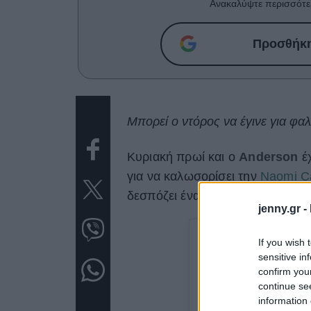
Ανακαλύψτε περισσότε
Προσθήκη 
Μπορεί ο ντόρος να έγινε για φαλ
Κυριακή πρωί και ο
Anderson
έ
για να καλωσορίσει την
Naomi C
δεσπόζει ένα πελώριο πέος.
jenny.gr -
If you wish 
sensitive in
confirm you
continue se
information 