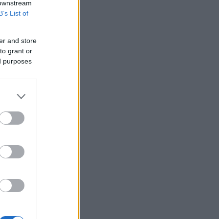
 downstream
B’s List of
er and store
to grant or
ed purposes