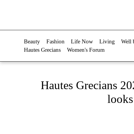
Life Now
Fashion
What's New
Shopping
Beauty
Fashion
Life Now
Living
Well 
Travel
Styling Tips
Hautes Grecians
Women's Forum
Culture
Fashion Ne
City Blogging
Hautes Grecians 
Woman Power
Πρόσω
looks
Parenting
Celebrities
Working Girl
Συνεντεύξεις
Real Women
Who
True Stories