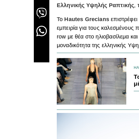
Ελληνικής Υψηλής Ραπτικής
,
Το
Hautes Grecians
επιστρέφει 
εμπειρία για τους καλεσμένους 
row με θέα στο ηλιοβασίλεμα και
μοναδικότητα της ελληνικής Υψη
HA
T
μ