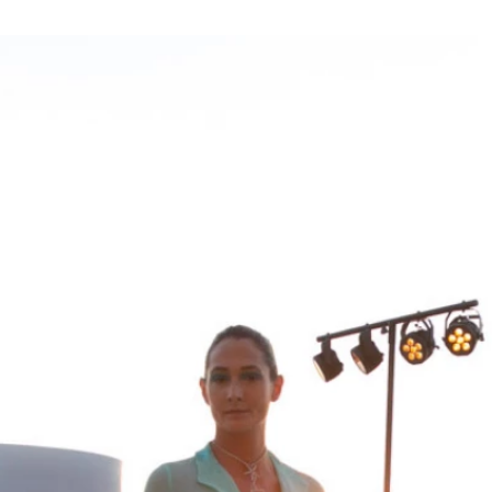
u
ies
Χωρίς Ταμπέλες
Market News