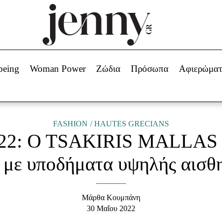
Beauty -
Ομορφιά
ABOUT US
ΔΙΑΦΗΜΙΣΤΕΙΤΕ
ΕΠΙΚΟΙΝΩΝΙΑ
being
Woman Power
Ζώδια
Πρόσωπα
Αφιερώμα
Skincare
ws
Μαλλιά - Νύχια
Μακιγιάζ
Beauty News
FASHION
HAUTES GRECIANS
2022: O TSAKIRIS MALLAS «
πα
Ζώδια
 με υποδήματα υψηλής αισθ
Μάρθα Κουμπάνη
30 Μαΐου 2022