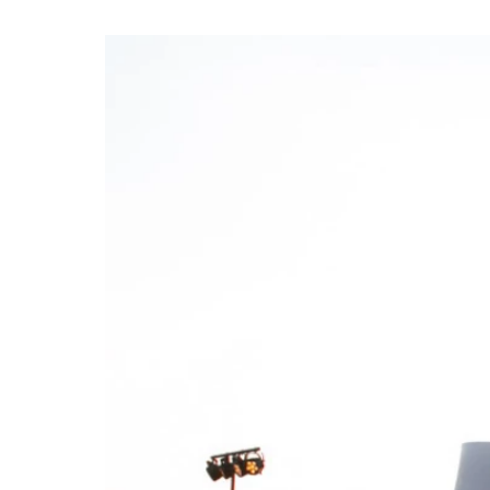
Ask the Gur
Success Stor
Αφιερώματα
ΒΟΞ
Hautes Grecians
Γάμος