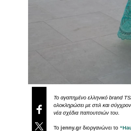
Το αγαπημένο ελληνικό brand T
ολoκληρώσει με στιλ και σύγχρο
νέα σχέδια παπουτσιών του.
Το
jenny.gr
διοργανώνει το
“Hau