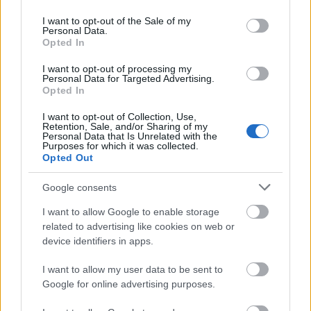
use your data for below specified purposes in below Google
Κόρτσουλα, Κροατία
consent section.
I want to opt-out of the Sale of my
Personal Data.
Opted In
Σκιάθος, Ελλάδα
I want to opt-out of processing my
Personal Data for Targeted Advertising.
Σαρδηνία, Ιταλία
Opted In
I want to opt-out of Collection, Use,
Κορσική, Γαλλία
Retention, Sale, and/or Sharing of my
Personal Data that Is Unrelated with the
Purposes for which it was collected.
Μινόρκα, Ισπανία
Opted Out
Google consents
Σαριμά, Εσθονία
I want to allow Google to enable storage
Νησιά Λοφότεν, Νορβηγία
related to advertising like cookies on web or
device identifiers in apps.
Γκότλαντ, Σουηδία
I want to allow my user data to be sent to
Google for online advertising purposes.
Τέσσελ, Ολλανδία