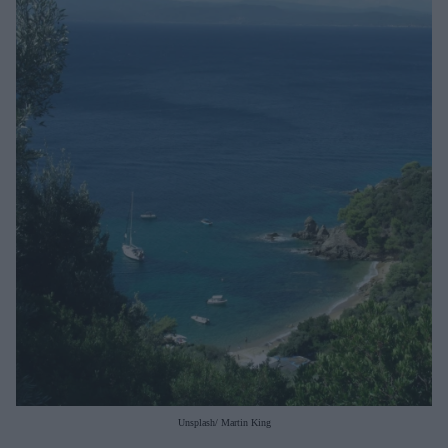
Μακιγιάζ
Beauty News
Well being
Ψυχολογία
Υγεία + Διατροφή
Σχέσεις & Σεξ
Fitness
Woman Power
Parenting
Working Girl
Real Women
Πρόσωπα
Unsplash/ Martin King