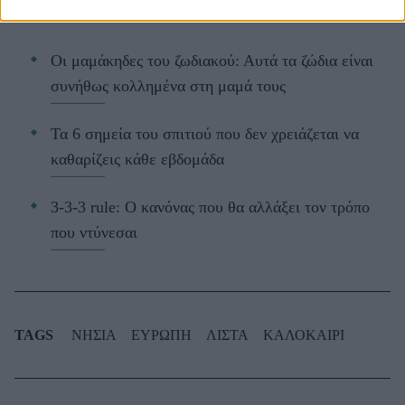
Οι μαμάκηδες του ζωδιακού: Αυτά τα ζώδια είναι
συνήθως κολλημένα στη μαμά τους
Τα 6 σημεία του σπιτιού που δεν χρειάζεται να
καθαρίζεις κάθε εβδομάδα
3-3-3 rule: Ο κανόνας που θα αλλάξει τον τρόπο
που ντύνεσαι
TAGS
ΝΗΣΙΑ
ΕΥΡΩΠΗ
ΛΙΣΤΑ
ΚΑΛΟΚΑΙΡΙ