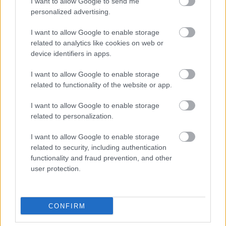
I want to allow Google to send me
personalized advertising.
Νησιά Σκίλι, Αγγλία
I want to allow Google to enable storage
Νήσος Σκάι, Σκοτία
related to analytics like cookies on web or
device identifiers in apps.
Ίνισμορ, Ιρλανδία
I want to allow Google to enable storage
related to functionality of the website or app.
I want to allow Google to enable storage
Αληθινές ιστορίες, βαθιά θέματα,
related to personalization.
καθημερινή έμπνευση. Ακολούθησε
I want to allow Google to enable storage
related to security, including authentication
το JennyGr στο
Google News
.
functionality and fraud prevention, and other
user protection.
CONFIRM
ΔΙΑΒΑΖΟΝΤΑΙ ΤΩΡΑ