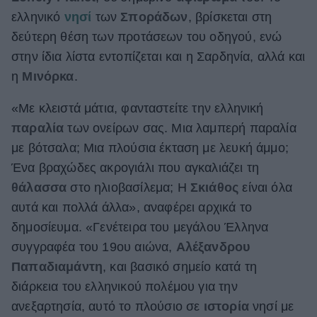
ελληνικό
νησί
των
Σποράδων
, βρίσκεται στη
ΒΟΞ
δεύτερη θέση των προτάσεων του οδηγού, ενώ
στην ίδια λίστα εντοπίζεται και η Σαρδηνία, αλλά και
Χωρίς Ταμπέλες
η
Μινόρκα
.
«Με κλειστά μάτια, φανταστείτε την ελληνική
παραλία
των ονείρων σας. Μια λαμπερή παραλία
Women's Forum
με βότσαλα; Μια πλούσια έκταση με λευκή άμμο;
Ένα βραχώδες ακρογιάλι που αγκαλιάζει τη
Hautes Grecians
θάλασσα
στο ηλιοβασίλεμα; Η
Σκιάθος
είναι όλα
αυτά και πολλά άλλα», αναφέρει αρχικά το
δημοσίευμα. «Γενέτειρα του μεγάλου Έλληνα
Γάμος
συγγραφέα του 19ου αιώνα,
Αλέξανδρου
Παπαδιαμάντη
, και βασικό σημείο κατά τη
διάρκεια του ελληνικού πολέμου για την
Market News
ανεξαρτησία, αυτό το πλούσιο σε
ιστορία
νησί με