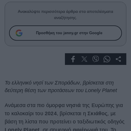
Celebrities
Συνεντεύξεις
Ανακαλύψτε περισσότερα άρθρα στα αποτελέσματα
Who
αναζήτησης.
True Stories
Ask the Guru
Προσθήκη του jenny.gr στην Google
Success Stories
Ζώδια
Living
To ελληνικό νησί των Σποράδων, βρίσκεται στη
δεύτερη θέση των προτάσεων του Lonely Planet
Deco
Cooking
Green
Ανάμεσα στα πιο όμορφα
νησιά
της Ευρώπης για
το καλοκαίρι του
2024
, βρίσκεται η
Σκιάθος
, με
Αφιερώματα
βάση τη λίστα που προτείνει ο ταξιδιωτικός οδηγός
Lonely Planet
, σε σημερινό
αφιέρωμά
του. To