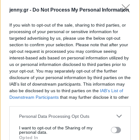
jenny.gr -
Do Not Process My Personal Information
If you wish to opt-out of the sale, sharing to third parties, or
processing of your personal or sensitive information for
targeted advertising by us, please use the below opt-out
section to confirm your selection. Please note that after your
opt-out request is processed you may continue seeing
interest-based ads based on personal information utilized by
us or personal information disclosed to third parties prior to
your opt-out. You may separately opt-out of the further
disclosure of your personal information by third parties on the
IAB’s list of downstream participants. This information may
also be disclosed by us to third parties on the
IAB’s List of
Downstream Participants
that may further disclose it to other
third parties.
Unsplash/Peter Wendt
Please note that this website/app uses one or more Google
Personal Data Processing Opt Outs
Lonely Planet: 12 από τα πιο
services and may gather and store information including but
ωραία νησιά της Ευρώπης
not limited to your visit or usage behaviour. You may click to
I want to opt-out of the Sharing of my
personal data.
grant or deny consent to Google and its third-party tags to
Opted In