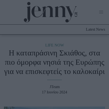
Life Now
What's New
Travel
Latest News
Culture
City Blogging
ABOUT US
ΔΙΑΦΗΜΙΣΤΕΙΤΕ
ΕΠΙΚΟΙΝΩΝΙΑ
LIFE NOW
Η καταπράσινη Σκιάθος, στα
Fashion
πιο όμορφα νησιά της Ευρώπης
Shopping
για να επισκεφτείς το καλοκαίρι
Styling Tips
Fashion News
JTeam
Beauty - Ομορφιά
17 Ιουνίου 2024
Skincare
Μαλλιά - Νύχια