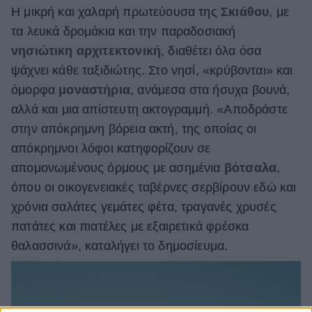
Η μικρή και χαλαρή πρωτεύουσα της
Σκιάθου
, με
τα λευκά δρομάκια και την παραδοσιακή
νησιώτικη αρχιτεκτονική
, διαθέτει όλα όσα
ψάχνει κάθε ταξιδιώτης. Στο νησί, «κρύβονται» και
όμορφα
μοναστήρια
, ανάμεσα στα ήσυχα βουνά,
αλλά και μια απίστευτη ακτογραμμή. «Αποδράστε
στην απόκρημνη βόρεια ακτή, της οποίας οι
απόκρημνοι λόφοι κατηφορίζουν σε
απομονωμένους όρμους με ασημένια
βότσαλα
,
όπου οι οικογενειακές ταβέρνες σερβίρουν εδώ και
χρόνια σαλάτες γεμάτες φέτα, τραγανές χρυσές
πατάτες και πιατέλες με εξαιρετικά φρέσκα
θαλασσινά», καταλήγει το δημοσίευμα.