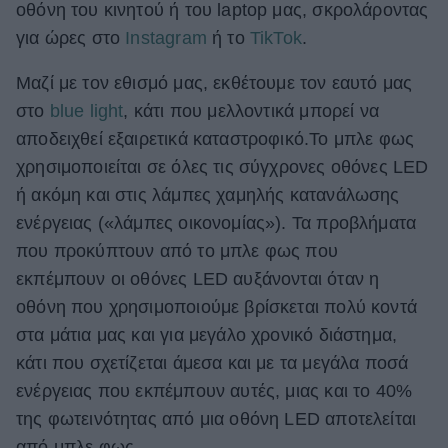
οθόνη του κινητού ή του laptop μας, σκρολάροντας
ΒΟΞ
για ώρες στο
Instagram
ή το
TikTok
.
Μαζί με τον εθισμό μας, εκθέτουμε τον εαυτό μας
Χωρίς Ταμπέλες
στο
blue light
, κάτι που μελλοντικά μπορεί να
αποδειχθεί εξαιρετικά καταστροφικό.Το μπλε φως
χρησιμοποιείται σε όλες τις σύγχρονες οθόνες LED
Women's Forum
ή ακόμη και στις λάμπες χαμηλής κατανάλωσης
ενέργειας («λάμπες οικονομίας»). Τα προβλήματα
που προκύπτουν από το μπλε φως που
Hautes Grecians
εκπέμπουν οι οθόνες LED αυξάνονται όταν η
οθόνη που χρησιμοποιούμε βρίσκεται πολύ κοντά
Γάμος
στα μάτια μας και για μεγάλο χρονικό διάστημα,
κάτι που σχετίζεται άμεσα και με τα μεγάλα ποσά
ενέργειας που εκπέμπουν αυτές, μιας και το 40%
Market News
της φωτεινότητας από μια οθόνη LED αποτελείται
από μπλε φως.