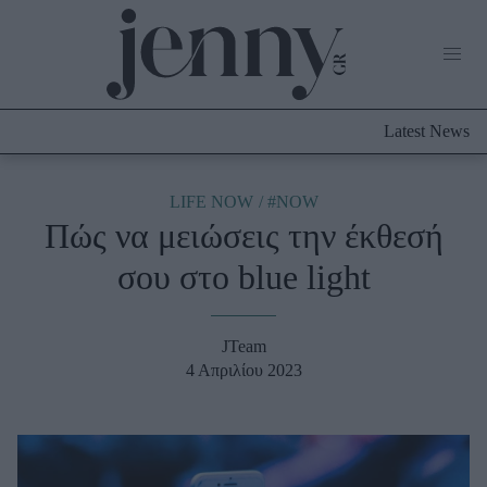
Life Now
What's New
Travel
Latest News
Culture
City Blogging
ABOUT US
ΔΙΑΦΗΜΙΣΤΕΙΤΕ
ΕΠΙΚΟΙΝΩΝΙΑ
LIFE NOW
#NOW
Πώς να μειώσεις την έκθεσή
Fashion
σου στο blue light
Shopping
Styling Tips
Fashion News
JTeam
4 Απριλίου 2023
Beauty - Ομορφιά
Skincare
Μαλλιά - Νύχια