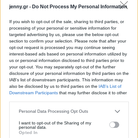
jenny.gr -
Do Not Process My Personal Information
χρειάζεται, είναι να το ενεργοποιήσεις. Αν
χρησιμοποιείς Android, πήγαινε στα
Settings
κι
If you wish to opt-out of the sale, sharing to third parties, or
έπειτα στο
Display
. Εκεί θα δεις μια ρύθμιση που
processing of your personal or sensitive information for
λέγεται "Night Light" ή 'Blue Light"/
targeted advertising by us, please use the below opt-out
section to confirm your selection. Please note that after your
opt-out request is processed you may continue seeing
interest-based ads based on personal information utilized by
us or personal information disclosed to third parties prior to
your opt-out. You may separately opt-out of the further
disclosure of your personal information by third parties on the
IAB’s list of downstream participants. This information may
also be disclosed by us to third parties on the
IAB’s List of
Downstream Participants
that may further disclose it to other
third parties.
Please note that this website/app uses one or more Google
Personal Data Processing Opt Outs
services and may gather and store information including but
not limited to your visit or usage behaviour. You may click to
I want to opt-out of the Sharing of my
personal data.
grant or deny consent to Google and its third-party tags to
Opted In
use your data for below specified purposes in below Google