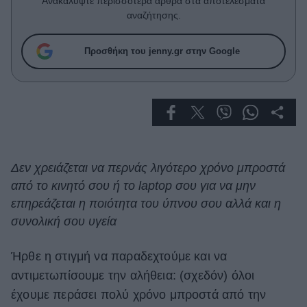
Ανακαλύψτε περισσότερα άρθρα στα αποτελέσματα
Celebrities
αναζήτησης.
Συνεντεύξεις
Who
Προσθήκη του jenny.gr στην Google
True Stories
Ask the Guru
Success Stories
Ζώδια
Δεν χρειάζεται να περνάς λιγότερο χρόνο μπροστά
Living
από το κινητό σου ή το laptop σου για να μην
επηρεάζεται η ποιότητα του ύπνου σου αλλά και η
Deco
συνολική σου υγεία
Cooking
Green
Ήρθε η στιγμή να παραδεχτούμε και να
αντιμετωπίσουμε την αλήθεια: (σχεδόν) όλοι
Αφιερώματα
έχουμε περάσει πολύ χρόνο μπροστά από την