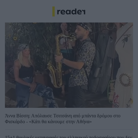
Άννα Βίσση: Απόλαυσε Τσιτσάνη από μπάντα δρόμου στο
Φισκάρδο - «Κάτι θα κάνουμε στην Αθήνα»
15+1 θρυλικές μεταγραφές του ελληνικού ποδοσφαίρου που δεν