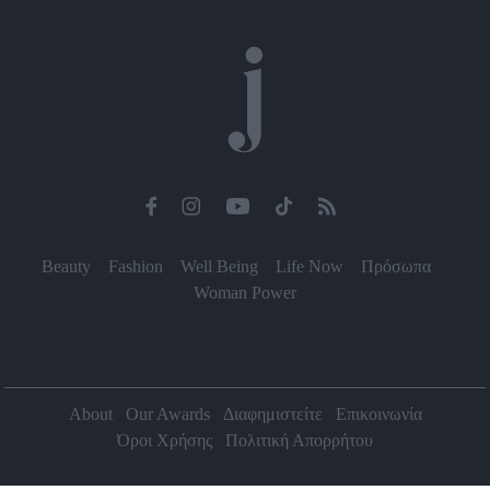
Beauty
Fashion
Well Being
Life Now
Πρόσωπα
Woman Power
About
Our Awards
Διαφημιστείτε
Επικοινωνία
Όροι Χρήσης
Πολιτική Απορρήτου