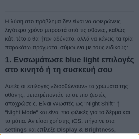
Η λύση στο πρόβλημα δεν είναι να αφιερώνεις
λιγότερο χρόνο μπροστά από τις οθόνες, καθώς
κάτι τέτοιο θα ήταν αδύνατο, αλλά να κάνεις τα τρία
παρακάτω πράγματα, σύμφωνα με τους ειδικούς:
1. Ενσωμάτωσε blue light επιλογές
στο κινητό ή τη συσκευή σου
Αυτές οι επιλογές «διορθώνουν» τα χρώματα της
οθόνης, μετατρέποντάς τα σε πιο ζεστές
αποχρώσεις. Είναι γνωστές ως "Night Shift" ή
"Night Mode" και είναι πιο φιλικές για το δέρμα και
τα μάτια. Αν είσαι χρήστης iOS, πήγαινε στα
settings
και επίλεξε
Display & Brightness,
σκρολάροντας στο
Night Shift
. Το μόνο που