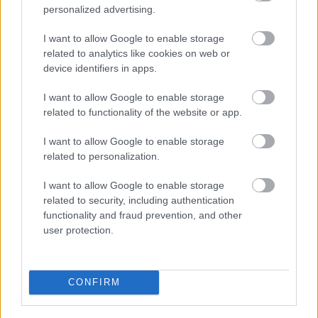
personalized advertising.
I want to allow Google to enable storage
2. Επένδυσε σε gadgets, όπως σε
related to analytics like cookies on web or
Αnti-Blue Light γυαλιά ή screen
device identifiers in apps.
protectors
I want to allow Google to enable storage
related to functionality of the website or app.
Υπάρχουν πολλά gadgets που βοηθούν στη
I want to allow Google to enable storage
μείωση της έκθεσής μας στο blue light. Ένα από
related to personalization.
αυτά είναι τα blue-light-filtering γυαλιά, που
I want to allow Google to enable storage
σύμφωνα με
έρευνα του 2019
, βοηθούν στη
related to security, including authentication
θεραπεία διαταραχών ύπνου στα άτομα με
functionality and fraud prevention, and other
user protection.
Πάρκινσον. Τα γυαλιά αυτά βοηθούν ωστόσο και
στην προστασία των ματιών από το μπλε φως. Ένα
ακόμη gadget είναι τα anti-blue light screen
CONFIRM
protectors που μπλοκάρουν επίσης την
υπερβολική έκθεση στο blue light.