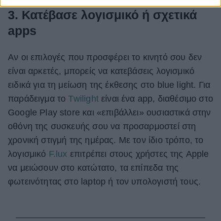
3. Κατέβασε λογισμικό ή σχετικά
apps
Αν οι επιλογές που προσφέρει το κινητό σου δεν
είναι αρκετές, μπορείς να κατεβάσεις λογισμικό
ειδικά για τη μείωση της έκθεσης στο blue light. Για
παράδειγμα το
Twilight
είναι ένα app, διαθέσιμο στο
Google Play store και «επιβάλλει» ουσιαστικά στην
οθόνη της συσκευής σου να προσαρμοστεί στη
χρονική στιγμή της ημέρας. Με τον ίδιο τρόπο, το
λογισμικό
F.lux
επιτρέπει στους χρήστες της Apple
να μειώσουν στο κατώτατο, τα επίπεδα της
φωτεινότητας στο laptop ή τον υπολογιστή τους.