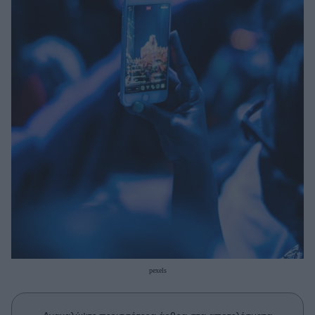
Μακιγιάζ
Beauty News
Well being
Ψυχολογία
Υγεία + Διατροφή
Σχέσεις & Σεξ
Fitness
Woman Power
Parenting
Working Girl
Real Women
pexels
Πρόσωπα