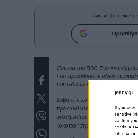
Ανακαλύψτε περισσότε
Προσθήκη 
Έρευνα του BBC Eye investigatio
που προωθούσαν υλικό σεξουαλι
των ινδικών αρχών.
jenny.gr -
Σοβαρά ερωτήματα για την αποτ
If you wish 
προκαλεί νέα αποκαλυπτική έρε
sensitive in
φιλοξενούσε επί πληρωμή διαφη
confirm you
κακοποίησης ανηλίκων στην Ινδί
continue se
information 