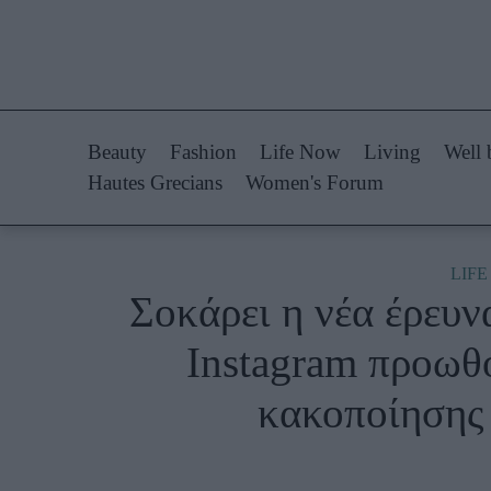
Life Now
Fashion
What's New
Shopping
Beauty
Fashion
Life Now
Living
Well 
Travel
Styling Tips
Hautes Grecians
Women's Forum
Culture
Fashion Ne
City Blogging
LIF
Σοκάρει η νέα έρευν
Woman Power
Πρόσω
Instagram προωθ
Parenting
Celebrities
κακοποίησης 
Working Girl
Συνεντεύξεις
Real Women
Who
True Stories