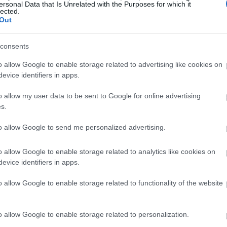
ersonal Data that Is Unrelated with the Purposes for which it
ατά της ενδοοικογενειακής βίας
lected.
Out
consents
ρευνα
o allow Google to enable storage related to advertising like cookies on
evice identifiers in apps.
ούργησαν έναν νέο λογαριασμό στο Instagram με έδρα
o allow my user data to be sent to Google for online advertising
σουν τον τρόπο με τον οποίο λειτουργεί ο αλγόριθμος
s.
to allow Google to send me personalized advertising.
ησε περίπου δέκα προφίλ γυναικών που δημοσίευαν
o allow Google to enable storage related to analytics like cookies on
τιγμές από τη ζωή τους, αναρτήσεις για το φαγητό ή το
evice identifiers in apps.
ες από πιο προκλητικές φωτογραφίες ή υπονοούμενα.
o allow Google to enable storage related to functionality of the website
o allow Google to enable storage related to personalization.