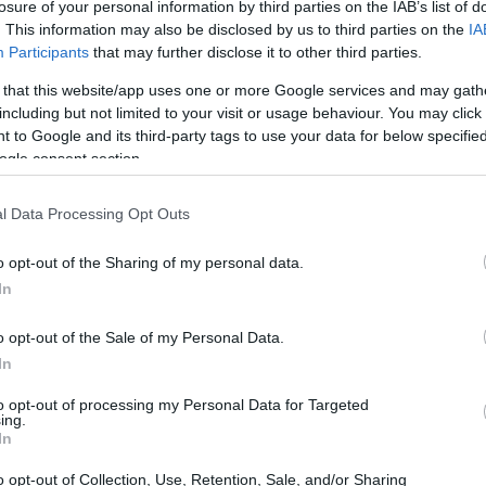
ντονες αντιδράσεις, με την κυβέρνηση της Ινδίας να
losure of your personal information by third parties on the IAB’s list of
. This information may also be disclosed by us to third parties on the
IA
της Meta, της μητρικής εταιρείας του Instagram, λίγες
Participants
that may further disclose it to other third parties.
της έρευνας.
 that this website/app uses one or more Google services and may gath
including but not limited to your visit or usage behaviour. You may click 
 to Google and its third-party tags to use your data for below specifi
ogle consent section.
l Data Processing Opt Outs
o opt-out of the Sharing of my personal data.
In
o opt-out of the Sale of my Personal Data.
In
to opt-out of processing my Personal Data for Targeted
ing.
UE STORIES
In
ennie’s Law: Ο νόμος που αποκαλύπτει το
αρελθόν των κακοποιητών και αλλάζει τη μάχη
o opt-out of Collection, Use, Retention, Sale, and/or Sharing