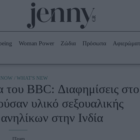
Beauty -
Ομορφιά
ABOUT US
ΔΙΑΦΗΜΙΣΤΕΙΤΕ
ΕΠΙΚΟΙΝΩΝΙΑ
being
Woman Power
Ζώδια
Πρόσωπα
Αφιερώμα
Skincare
ws
Μαλλιά - Νύχια
Μακιγιάζ
Beauty News
E NOW
WHAT'S NEW
α του BBC: Διαφημίσεις στο
πα
Ζώδια
ούσαν υλικό σεξουαλικής
ανηλίκων στην Ινδία
JTeam