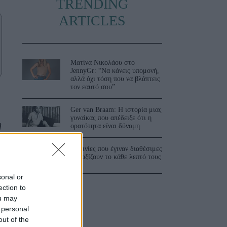
TRENDING
ARTICLES
Ματίνα Νικολάου στο
JennyGr: “Να κάνεις υπομονή,
αλλά όχι τόση που να βλάπτεις
τον εαυτό σου”
Ger van Braam: Η ιστορία μιας
γυναίκας που απέδειξε ότι η
η
ορατότητα είναι δύναμη
3 ταινίες που έγιναν διαθέσιμες
και αξίζουν το κάθε λεπτό τους
sonal or
ection to
ou may
 personal
out of the