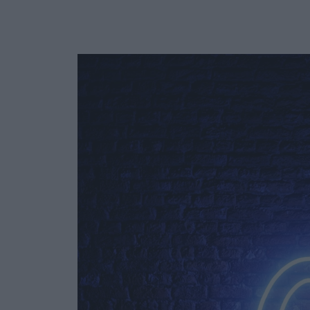
Ask the Gur
Success Stor
Αφιερώματα
ΒΟΞ
Hautes Grecians
Γάμος