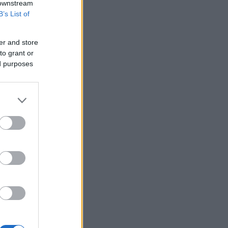
 downstream
B’s List of
er and store
to grant or
ed purposes