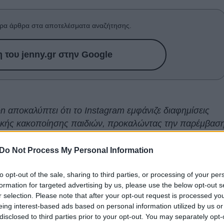
ρα άρθρα στα αποτελέσματα αναζήτησης.
του jenny.gr στην Google
n αποκαλύπτει ότι το Instagram εμφάνιζε διαφημίσεις
κής κακοποίησης παιδιών, προκαλώντας την παρέμβασ
Do Not Process My Personal Information
ελεσματικότητα των μηχανισμών ελέγχου του Instagram
to opt-out of the sale, sharing to third parties, or processing of your per
υνα του BBC, σύμφωνα με την οποία η πλατφόρμα
formation for targeted advertising by us, please use the below opt-out s
μίσεις που προωθούσαν υλικό σεξουαλικής
r selection. Please note that after your opt-out request is processed y
α.
eing interest-based ads based on personal information utilized by us or
disclosed to third parties prior to your opt-out. You may separately opt-