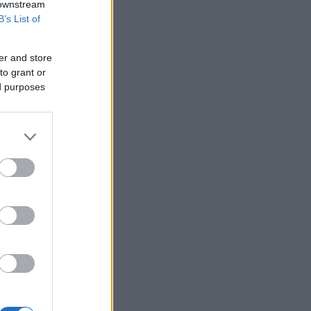
 downstream
B’s List of
er and store
to grant or
ed purposes