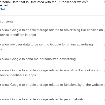
ersonal Data that Is Unrelated with the Purposes for which it
lected.
LL BEING
Out
ήγα στην Κέρκυρα για ένα longevity event.
φυγα με μια διαφορετική στάση ζωής
consents
o allow Google to enable storage related to advertising like cookies on
evice identifiers in apps.
o allow my user data to be sent to Google for online advertising
τσισμα από μόνο του δε
s.
ιάζεται απαραίτητα το
to allow Google to send me personalized advertising.
α
o allow Google to enable storage related to analytics like cookies on
evice identifiers in apps.
o allow Google to enable storage related to functionality of the website
ύο φορές την ημέρα είναι αρκετό, οι ειδικοί έχουν
 τον οδοντίατρο Δρ. Κάμι Χος, η οδοντόβουρτσα
ιφάνειας των δοντιών. Αυτό σημαίνει ότι σχεδόν το
40
o allow Google to enable storage related to personalization.