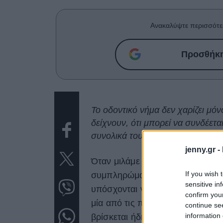
Ανακαλύψτε περισσότε
Προσθήκη 
Το οδοντικό νήμα δεν χαρίζει μό
δείχνουν, ότι μπορεί να συνδέετα
συνολικά του οργανισμού.
jenny.gr -
Όταν μιλάμε για
μακροζωία
, το
If you wish 
συμπληρώματα διατροφής, βιολογ
sensitive in
υπόσχονται να βελτιώσουν ραγδ
confirm you
μία από τις πιο σημαντικές
καθη
continue se
information 
βρίσκεται ήδη στο ντουλάπι του