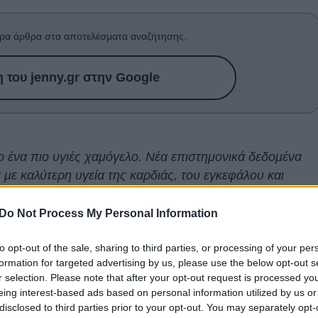
ρα άρθρα στα αποτελέσματα αναζήτησης.
του jenny.gr στην Google
νο ένα πιο υγιές χαμόγελο. Νέα επιστημονικά δεδομένα
ι με καλύτερη υγεία της καρδιάς, του εγκεφάλου και
Do Not Process My Personal Information
 μυαλό μας πηγαίνει συνήθως σε superfoods,
to opt-out of the sale, sharing to third parties, or processing of your per
ικά τρόφιμα ή στις τελευταίες wellness τάσεις που
formation for targeted advertising by us, please use the below opt-out s
αία την
υγεία
μας. Ωστόσο, σύμφωνα με τους ειδικούς,
r selection. Please note that after your opt-out request is processed y
μερινές
συνήθειες
για την ενίσχυση της καλής υγείας,
eing interest-based ads based on personal information utilized by us or
disclosed to third parties prior to your opt-out. You may separately opt-
 μπάνιου μας – και πολλοί εξακολουθούν να την αγνοούν