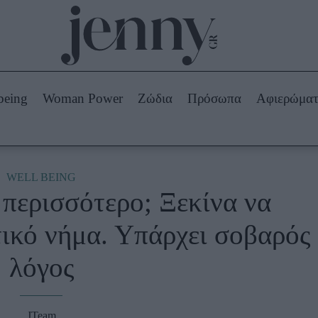
Beauty -
Ομορφιά
ABOUT US
ΔΙΑΦΗΜΙΣΤΕΙΤΕ
ΕΠΙΚΟΙΝΩΝΙΑ
being
Woman Power
Ζώδια
Πρόσωπα
Αφιερώμα
Skincare
ws
Μαλλιά - Νύχια
Μακιγιάζ
Beauty News
WELL BEING
 περισσότερο; Ξεκίνα να
πα
Ζώδια
τικό νήμα. Υπάρχει σοβαρός
λόγος
JTeam