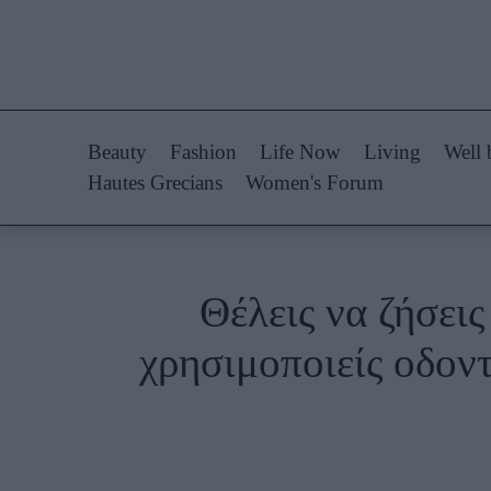
Life Now
Fashion
What's New
Shopping
Beauty
Fashion
Life Now
Living
Well 
Travel
Styling Tips
Hautes Grecians
Women's Forum
Culture
Fashion Ne
City Blogging
Θέλεις να ζήσεις
Woman Power
Πρόσω
χρησιμοποιείς οδον
Parenting
Celebrities
Working Girl
Συνεντεύξεις
Real Women
Who
True Stories