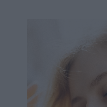
Ask the Gur
Success Stor
Αφιερώματα
ΒΟΞ
Hautes Grecians
Γάμος