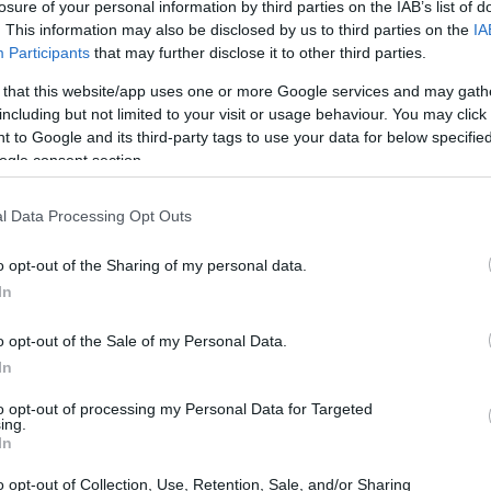
losure of your personal information by third parties on the IAB’s list of
. This information may also be disclosed by us to third parties on the
IA
 Αν και οι περισσότεροι έχουμε την τάση να το
Participants
that may further disclose it to other third parties.
ρες πριν από το προγραμματισμένο ραντεβού μας στον
 that this website/app uses one or more Google services and may gath
ημαίνουν, ότι η καθημερινή χρήση του μπορεί να
including but not limited to your visit or usage behaviour. You may click 
κατά πολύ τη στοματική υγιεινή και να μας
 to Google and its third-party tags to use your data for below specifi
ειες.
ogle consent section.
l Data Processing Opt Outs
o opt-out of the Sharing of my personal data.
In
o opt-out of the Sale of my Personal Data.
In
to opt-out of processing my Personal Data for Targeted
ing.
In
o opt-out of Collection, Use, Retention, Sale, and/or Sharing