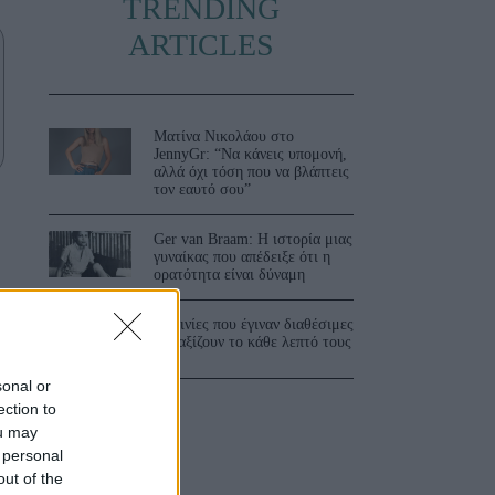
TRENDING
ARTICLES
Ματίνα Νικολάου στο
JennyGr: “Να κάνεις υπομονή,
αλλά όχι τόση που να βλάπτεις
τον εαυτό σου”
Ger van Braam: Η ιστορία μιας
γυναίκας που απέδειξε ότι η
ορατότητα είναι δύναμη
3 ταινίες που έγιναν διαθέσιμες
και αξίζουν το κάθε λεπτό τους
sonal or
ection to
ou may
 personal
out of the
.