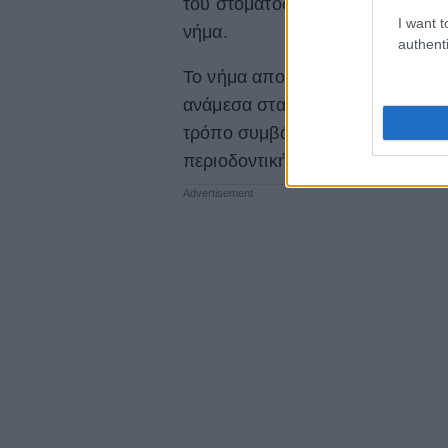
του στόματος παραμένει με υπολ
I want t
νήμα.
authenti
Το νήμα απομακρύνει τη βακτηρι
ανάμεσα στα δόντια, εκεί όπου 
τρόπο συμβάλλει στη μείωση τη
περιοδοντική νόσο, μια πάθηση 