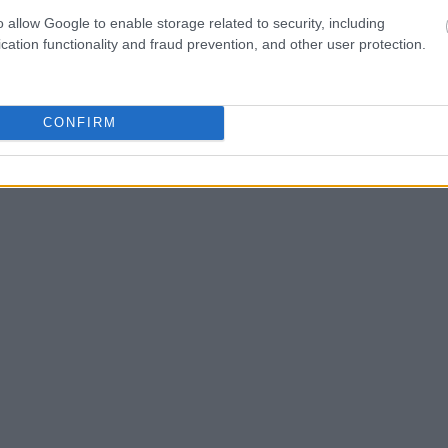
είμματα τροφών, όταν δεν χρησιμοποιούμε οδοντικό
o allow Google to enable storage related to security, including
cation functionality and fraud prevention, and other user protection.
ακή πλάκα και τα υπολείμματα τροφών από τα σημεία
η οδοντόβουρτσα δεν μπορεί να φτάσει. Με αυτόν τον
CONFIRM
ς φλεγμονής των ούλων και προστατεύει από την
που αφορά περίπου έναν στους δύο ενήλικες.