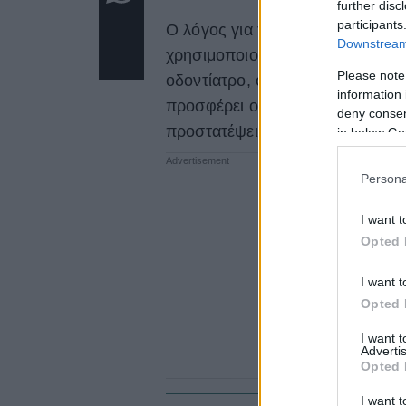
further disc
participants
Ο λόγος για το
οδοντικό νήμα
.
Downstream 
χρησιμοποιούμε μόνο λίγες ημέ
Please note
οδοντίατρο, οι επιστήμονες επισ
information 
προσφέρει οφέλη που ξεπερνούν 
deny consent
προστατέψει από σοβαρές ασθέν
in below Go
Persona
I want t
Opted 
I want t
Opted 
I want 
Advertis
Opted 
I want t