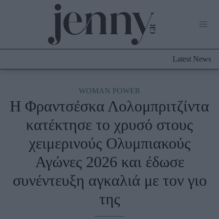
Life Now
What's New
Travel
Latest News
Culture
City Blogging
ABOUT US
ΔΙΑΦΗΜΙΣΤΕΙΤΕ
ΕΠΙΚΟΙΝΩΝΙΑ
WOMAN POWER
Η Φραντσέσκα Λολομπριτζίντα
Fashion
κατέκτησε το χρυσό στους
Shopping
χειμερινούς Ολυμπιακούς
Styling Tips
Fashion News
Αγώνες 2026 και έδωσε
συνέντευξη αγκαλιά με τον γιο
Beauty - Ομορφιά
της
Skincare
Μαλλιά - Νύχια