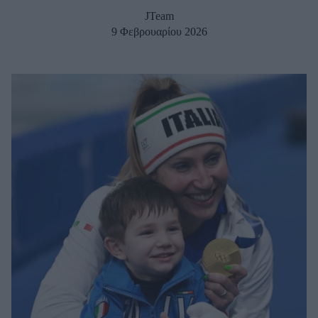
Μακιγιάζ
JTeam
Beauty News
9 Φεβρουαρίου 2026
Well being
Ψυχολογία
Υγεία + Διατροφή
Σχέσεις & Σεξ
Fitness
Woman Power
Parenting
Working Girl
Real Women
Πρόσωπα