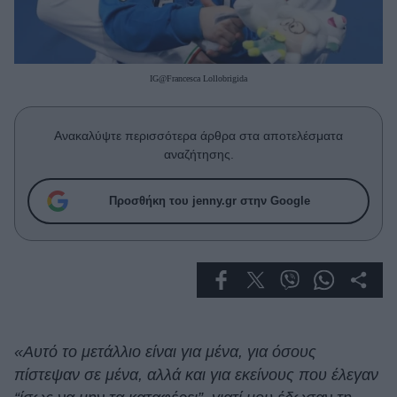
Celebrities
Συνεντεύξεις
Who
True Stories
IG@Francesca Lollobrigida
Ask the Guru
Success Stories
Ανακαλύψτε περισσότερα άρθρα στα αποτελέσματα
αναζήτησης.
Ζώδια
Προσθήκη του jenny.gr στην Google
Living
Deco
Cooking
Green
«Αυτό το μετάλλιο είναι για μένα, για όσους
Αφιερώματα
πίστεψαν σε μένα, αλλά και για εκείνους που έλεγαν