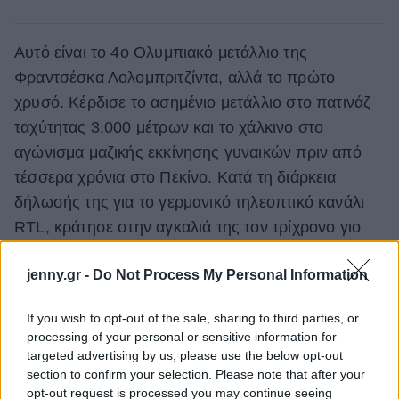
Αυτό είναι το 4ο Ολυμπιακό μετάλλιο της
Φραντσέσκα Λολομπριτζίντα, αλλά το πρώτο
χρυσό. Κέρδισε το ασημένιο μετάλλιο στο πατινάζ
ταχύτητας 3.000 μέτρων και το χάλκινο στο
αγώνισμα μαζικής εκκίνησης γυναικών πριν από
τέσσερα χρόνια στο Πεκίνο. Κατά τη διάρκεια
δήλωσής της για το γερμανικό τηλεοπτικό κανάλι
RTL, κράτησε στην αγκαλιά της τον τρίχρονο γιο
της Τόμας, ο οποίος ήθελε να παίξει μαζί της,
jenny.gr -
Do Not Process My Personal Information
προβάλλοντας στον χώρο του αθλητισμού μια
εικόνα που δεν βλέπουμε συχνά μπροστά στις
If you wish to opt-out of the sale, sharing to third parties, or
κάμερες, αλλά τόσο
ανθρώπινη
. Μια μάνα και ένα
processing of your personal or sensitive information for
παιδί. Μια μάνα που μόλις κέρδισε χρυσό μετάλλιο
targeted advertising by us, please use the below opt-out
section to confirm your selection. Please note that after your
σε Ολυμπιακούς Αγώνες, έχοντας μαζί το
παιδί
opt-out request is processed you may continue seeing