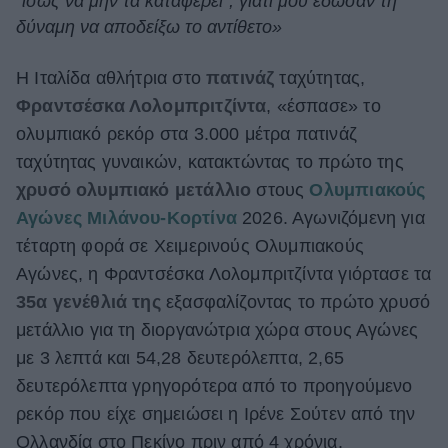
“ίσως να μην τα καταφέρει”, γιατί μου έδωσαν τη
δύναμη να αποδείξω το αντίθετο»
ΒΟΞ
Η Ιταλίδα αθλήτρια στο
πατινάζ
ταχύτητας,
Φραντσέσκα Λολομπριτζίντα
, «έσπασε» το
Χωρίς Ταμπέλες
ολυμπιακό ρεκόρ στα 3.000 μέτρα πατινάζ
ταχύτητας γυναικών, κατακτώντας το πρώτο της
Women's Forum
χρυσό ολυμπιακό μετάλλιο
στους
Ολυμπιακούς
Αγώνες Μιλάνου-Κορτίνα
2026. Αγωνιζόμενη για
τέταρτη φορά σε Χειμερινούς Ολυμπιακούς
Hautes Grecians
Αγώνες, η Φραντσέσκα Λολομπριτζίντα γιόρτασε τα
35α γενέθλιά της
εξασφαλίζοντας το πρώτο χρυσό
μετάλλιο για τη διοργανώτρια χώρα στους Αγώνες
Γάμος
με 3 λεπτά και 54,28 δευτερόλεπτα, 2,65
δευτερόλεπτα γρηγορότερα από το προηγούμενο
Market News
ρεκόρ που είχε σημειώσει η Ιρένε Σούτεν από την
Ολλανδία στο Πεκίνο πριν από 4 χρόνια.