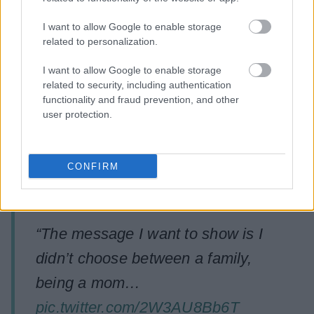
NEW: Italian speed skater
I want to allow Google to enable storage
Francesca Lollobrigida wins gold at
related to personalization.
the Olympics, son steals the show
I want to allow Google to enable storage
during post race interview.
related to security, including authentication
functionality and fraud prevention, and other
user protection.
Lollobrigida won gold in the
women’s 3,000-meter race on her
CONFIRM
35th birthday.
“The message I want to show is I
didn’t choose between a family,
being a mom…
pic.twitter.com/2W3AU8Bb6T