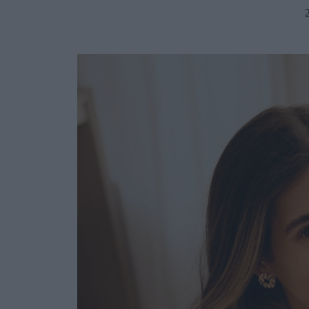
Ask the Gur
Success Stor
Αφιερώματα
ΒΟΞ
Hautes Grecians
Γάμος