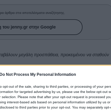
ρα άρθρα στα αποτελέσματα αναζήτησης.
του jenny.gr στην Google
καταβάλουν μεγάλη προσπάθεια, προκειμένου να σταθούν
ς δεν τη βιώνουμε όλοι με τον ίδιο τρόπο. Για κάποια
Do Not Process My Personal Information
αι από έντονο άγχος, φόβο για το άγνωστο και την
to opt-out of the sale, sharing to third parties, or processing of your per
ωρίζουν ήδη. Κι όμως, αυτές οι περίοδοι είναι συχνά
formation for targeted advertising by us, please use the below opt-out s
σωπική μας εξέλιξη.
r selection. Please note that after your opt-out request is processed y
eing interest-based ads based on personal information utilized by us or
λά φωτίζει μοτίβα συμπεριφοράς. Τα παρακάτω ζώδια
disclosed to third parties prior to your opt-out. You may separately opt-