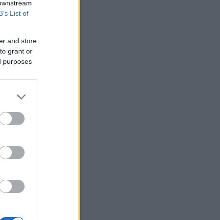
 downstream
B’s List of
er and store
to grant or
ed purposes