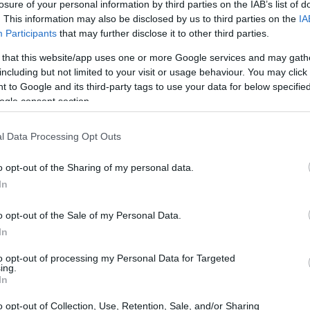
τους γνώριμες καταστάσεις, όχι επειδή δεν είναι
losure of your personal information by third parties on the IAB’s list of
. This information may also be disclosed by us to third parties on the
IA
να αντιμετωπίσουν βαθύτερους εσωτερικούς φόβους. Το
Participants
that may further disclose it to other third parties.
τά τους απαιτεί θάρρος, ειλικρίνεια και αυθεντικότητα.
 that this website/app uses one or more Google services and may gath
including but not limited to your visit or usage behaviour. You may click 
 to Google and its third-party tags to use your data for below specifi
ogle consent section.
l Data Processing Opt Outs
o opt-out of the Sharing of my personal data.
In
o opt-out of the Sale of my Personal Data.
In
to opt-out of processing my Personal Data for Targeted
ing.
ΔΙΑ
In
έλος στις αναποδιές για 3 ζώδια - Από 20
o opt-out of Collection, Use, Retention, Sale, and/or Sharing