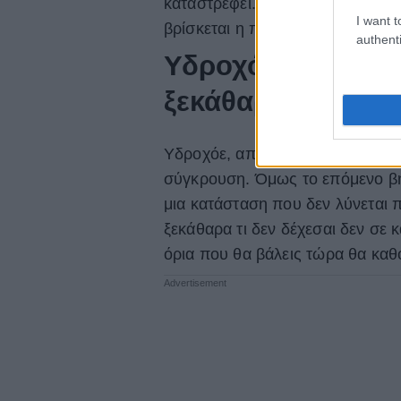
καταστρέφει. Ακόμα κι αν αποτύχ
I want t
βρίσκεται η πραγματική σου δύν
authenti
Υδροχόος: η αλλα
ξεκάθαρα όρια
Υδροχόε, αποφεύγεις τις εντάσει
σύγκρουση. Όμως το επόμενο βήμ
μια κατάσταση που δεν λύνεται 
ξεκάθαρα τι δεν δέχεσαι δεν σε κ
όρια που θα βάλεις τώρα θα καθ