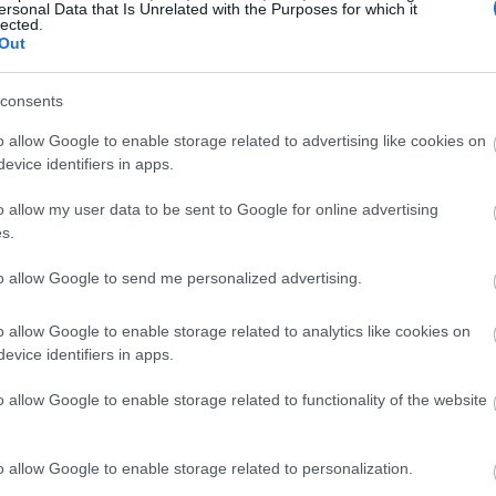
ανουαρίου έρχεται η γαλήνη στη ζωή τους
ersonal Data that Is Unrelated with the Purposes for which it
lected.
Out
consents
 καλούνται να γίνουν
o allow Google to enable storage related to advertising like cookies on
evice identifiers in apps.
στη ζωή τους
o allow my user data to be sent to Google for online advertising
s.
ερος φόβος σου δεν είναι η
to allow Google to send me personalized advertising.
o allow Google to enable storage related to analytics like cookies on
evice identifiers in apps.
εις ό,τι σου προκαλεί δυσάρεστα συναισθήματα,
o allow Google to enable storage related to functionality of the website
εις τον εαυτό σου. Στην πραγματικότητα, όμως, απλώς
ν φόβων σου. Το νέο κεφάλαιο της ζωής σου απαιτεί να
ενδεχόμενο και να συνειδητοποιήσεις ότι δεν σε
o allow Google to enable storage related to personalization.