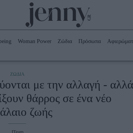
Beauty -
Ομορφιά
ABOUT US
ΔΙΑΦΗΜΙΣΤΕΙΤΕ
ΕΠΙΚΟΙΝΩΝΙΑ
being
Woman Power
Ζώδια
Πρόσωπα
Αφιερώμα
Skincare
ws
Μαλλιά - Νύχια
Μακιγιάζ
Beauty News
ΖΩΔΙΑ
ύονται με την αλλαγή - αλλ
πα
Ζώδια
ίξουν θάρρος σε ένα νέο
άλαιο ζωής
JTeam