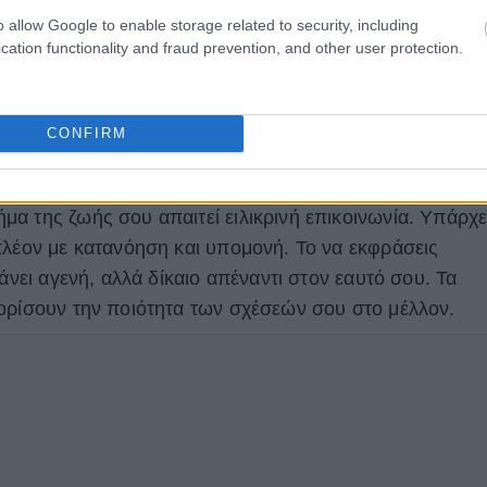
εις ή εκτεθείς, θα συνεχίσεις να προχωράς. Εκεί
o allow Google to enable storage related to security, including
αμη.
cation functionality and fraud prevention, and other user protection.
γή ξεκινά όταν βάζεις
CONFIRM
ς όσο λίγοι, επιλέγοντας συχνά τη σιωπή αντί για τη
α της ζωής σου απαιτεί ειλικρινή επικοινωνία. Υπάρχε
πλέον με κατανόηση και υπομονή. Το να εκφράσεις
άνει αγενή, αλλά δίκαιο απέναντι στον εαυτό σου. Τα
ορίσουν την ποιότητα των σχέσεών σου στο μέλλον.