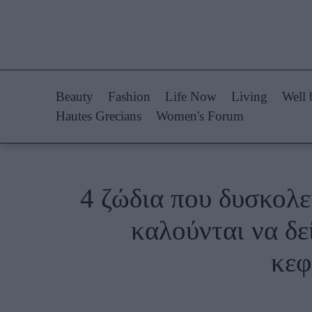
Life Now
Fashion
What's New
Shopping
Beauty
Fashion
Life Now
Living
Well 
Travel
Styling Tips
Hautes Grecians
Women's Forum
Culture
Fashion Ne
City Blogging
4 ζώδια που δυσκολε
Woman Power
Πρόσω
καλούνται να δε
Parenting
Celebrities
κεφ
Working Girl
Συνεντεύξεις
Real Women
Who
True Stories