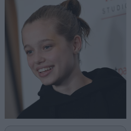
Μακιγιάζ
Beauty News
Well being
Ψυχολογία
Υγεία + Διατροφή
Σχέσεις & Σεξ
Fitness
Woman Power
Parenting
Working Girl
Real Women
Πρόσωπα