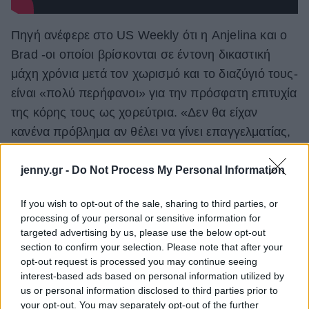
Πηγή ανέφερε στο US Weekly ότι η Anjelina και ο
Brad -οι οποίοι βρίσκονται σε έντονη δικαστική
μάχη χρόνια μετά τον χωρισμό και το διαζύγιό τους-
είναι «πολύ περήφανοι» για την πρόσφατη επιτυχία
της κόρης τους ως χορεύτρια. «Δεν θα είχαν
κανένα πρόβλημα αν θέλει να γίνει επαγγελματίας,
αλλά δεν την πιέζουν με κανέναν τρόπο».
jenny.gr -
Do Not Process My Personal Information
Νωρίτερα αυτό το μήνα αναφέρθηκε ότι
ο Pitt
κατέθεσε μηνυση στην πρώην σύζυγό του
,
If you wish to opt-out of the sale, sharing to third parties, or
processing of your personal or sensitive information for
ισχυριζόμενος ότι σκόπιμα προσπάθησε να
targeted advertising by us, please use the below opt-out
«προκαλέσει κακό» στη φήμη της πρώην
section to confirm your selection. Please note that after your
συνιδιοκτήτριας επιχείρησης κρασιού τους, Miraval,
opt-out request is processed you may continue seeing
interest-based ads based on personal information utilized by
πουλώντας τις μετοχές της εταιρείας σε έναν
us or personal information disclosed to third parties prior to
«άγνωστο, », ανέφερε το People Σύμφωνα με το
your opt-out. You may separately opt-out of the further