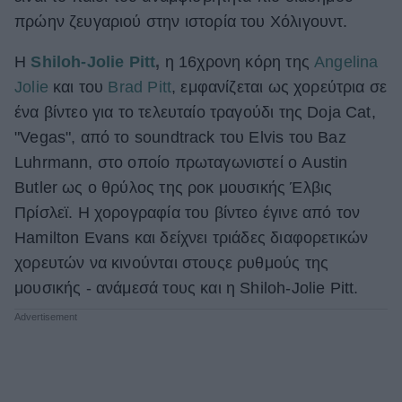
πρώην ζευγαριού στην ιστορία του Χόλιγουντ.
ΒΟΞ
Η
Shiloh-Jolie Pitt
,
η 16χρονη κόρη της
Angelina
Jolie
και του
Brad Pitt
, εμφανίζεται ως χορεύτρια σε
Χωρίς Ταμπέλες
ένα βίντεο για το τελευταίο τραγούδι της Doja Cat,
"Vegas", από το soundtrack του Elvis του Baz
Luhrmann, στο οποίο πρωταγωνιστεί ο Austin
Women's Forum
Butler ως ο θρύλος της ροκ μουσικής Έλβις
Πρίσλεϊ. Η χορογραφία του βίντεο έγινε από τον
Hautes Grecians
Hamilton Evans και δείχνει τριάδες διαφορετικών
χορευτών να κινούνται στουςε ρυθμούς της
μουσικής - ανάμεσά τους και η Shiloh-Jolie Pitt.
Γάμος
Market News