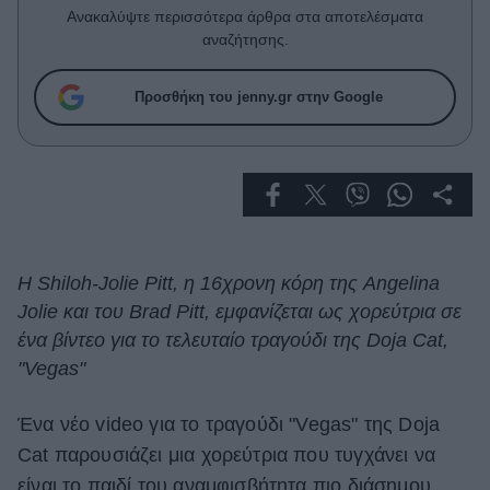
Celebrities
Ανακαλύψτε περισσότερα άρθρα στα αποτελέσματα
Συνεντεύξεις
αναζήτησης.
Who
True Stories
Προσθήκη του jenny.gr στην Google
Ask the Guru
Success Stories
Ζώδια
Living
Η Shiloh-Jolie Pitt, η 16χρονη κόρη της Angelina
Jolie και του Brad Pitt, εμφανίζεται ως χορεύτρια σε
Deco
ένα βίντεο για το τελευταίο τραγούδι της Doja Cat,
Cooking
"Vegas"
Green
Ένα νέο video για το τραγούδι "Vegas" της Doja
Αφιερώματα
Cat παρουσιάζει μια χορεύτρια που τυγχάνει να
είναι το παιδί του αναμφισβήτητα πιο διάσημου