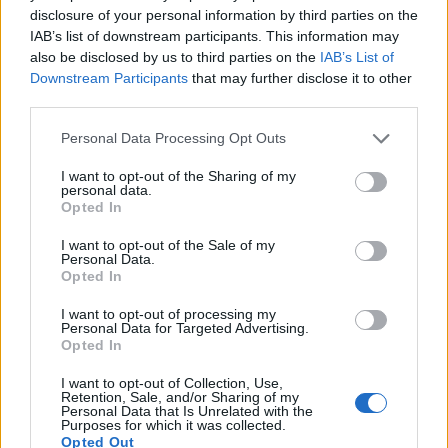
πρακτορείο, ο ηθοποιός κατέθεσε τα έγγραφα στο
disclosure of your personal information by third parties on the
IAB’s list of downstream participants. This information may
Ανώτατο Δικαστήριο της Κομητείας του Λος
also be disclosed by us to third parties on the
IAB’s List of
Άντζελες. Η Jolie αρνήθηκε τους ισχυρισμούς του.
Downstream Participants
that may further disclose it to other
third parties.
Please note that this website/app uses one or more Google
Personal Data Processing Opt Outs
services and may gather and store information including but
not limited to your visit or usage behaviour. You may click to
I want to opt-out of the Sharing of my
personal data.
grant or deny consent to Google and its third-party tags to
Opted In
use your data for below specified purposes in below Google
consent section.
I want to opt-out of the Sale of my
Personal Data.
Opted In
I want to opt-out of processing my
Personal Data for Targeted Advertising.
Opted In
I want to opt-out of Collection, Use,
Retention, Sale, and/or Sharing of my
Personal Data that Is Unrelated with the
Purposes for which it was collected.
Opted Out