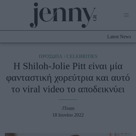
Life Now
What's New
Travel
Latest News
Culture
City Blogging
ABOUT US
ΔΙΑΦΗΜΙΣΤΕΙΤΕ
ΕΠΙΚΟΙΝΩΝΙΑ
ΠΡΟΣΩΠΑ
CELEBRITIES
Η Shiloh-Jolie Pitt είναι μία
Fashion
φανταστική χορεύτρια και αυτό
Shopping
το viral video το αποδεικνύει
Styling Tips
Fashion News
JTeam
Beauty - Ομορφιά
18 Ιουνίου 2022
Skincare
Μαλλιά - Νύχια