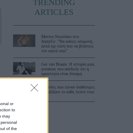
TRENDING
ARTICLES
Ματίνα Νικολάου στο
JennyGr: “Να κάνεις υπομονή,
αλλά όχι τόση που να βλάπτεις
τον εαυτό σου”
Ger van Braam: Η ιστορία μιας
γυναίκας που απέδειξε ότι η
ορατότητα είναι δύναμη
3 ταινίες που έγιναν διαθέσιμες
και αξίζουν το κάθε λεπτό τους
,
sonal or
ection to
ou may
 personal
out of the