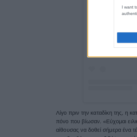
I want t
authenti
Δείτε 
Λίγο πριν την καταδίκη της, η 
πόνο που βίωσαν. «Εύχομαι ειλικ
αίθουσας να δοθεί σήμερα ένα τέ