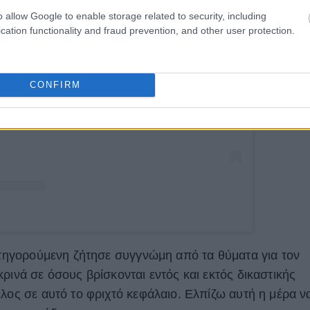
o allow Google to enable storage related to security, including
cation functionality and fraud prevention, and other user protection.
αυτή τη δημοσίευση στο Instagram.
CONFIRM
κατηγορούμενη ζήτησε συγγνώμη από τα θύματα για τον
ρινά σε όσους βρίσκονται εντός και εκτός δικαστικής
λος σε αυτό το φριχτό κεφάλαιο. Ελπίζω αυτή η μέρα ν