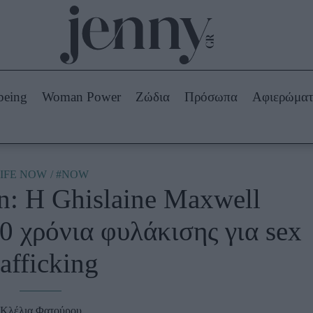
Beauty -
Ομορφιά
ABOUT US
ΔΙΑΦΗΜΙΣΤΕΙΤΕ
ΕΠΙΚΟΙΝΩΝΙΑ
being
Woman Power
Ζώδια
Πρόσωπα
Αφιερώμα
Skincare
ws
Μαλλιά - Νύχια
Μακιγιάζ
Beauty News
IFE NOW
#NOW
n: Η Ghislaine Maxwell
πα
Ζώδια
0 χρόνια φυλάκισης για sex
rafficking
Κλέλια Φατούρου