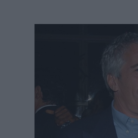
Ask the Gur
Success Stor
Αφιερώματα
ΒΟΞ
Hautes Grecians
Γάμος