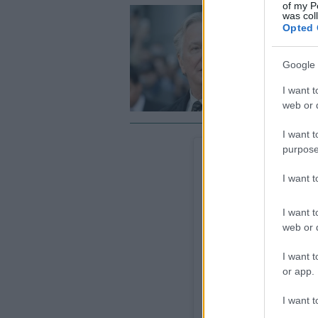
of my P
was col
#
Opted 
Τ
γ
Google 
I want t
web or d
I want t
purpose
I want 
I want t
web or d
I want t
or app.
I want t