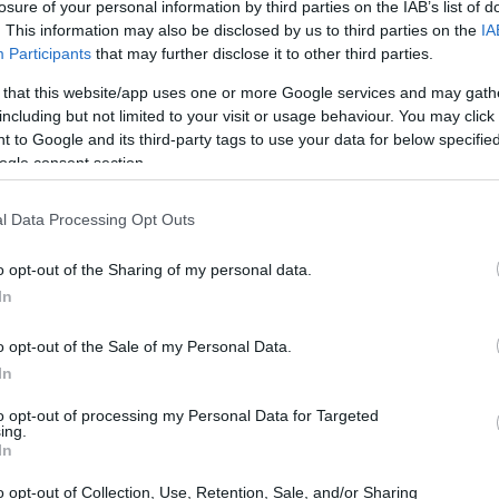
losure of your personal information by third parties on the IAB’s list of
ορίτσια
στη διάθεση του Epstein αλλά και των φίλων του
. This information may also be disclosed by us to third parties on the
IA
ρωί της Τρίτης, προσήλθε στη δικαστική αίθουσα, και
Participants
that may further disclose it to other third parties.
han να λέει: «Βρίσκω ότι η εγκληματική δραστηριότητά
 that this website/app uses one or more Google services and may gath
τικό να τονίσουμε ότι αν και ο Epstein ήταν στο
including but not limited to your visit or usage behaviour. You may click 
κα Maxwell δεν τιμωρείται στη θέση του.
Τιμωρείται γι
 to Google and its third-party tags to use your data for below specifi
ogle consent section.
ραξε η ίδια»
.
l Data Processing Opt Outs
o opt-out of the Sharing of my personal data.
In
o opt-out of the Sale of my Personal Data.
In
to opt-out of processing my Personal Data for Targeted
ing.
In
o opt-out of Collection, Use, Retention, Sale, and/or Sharing