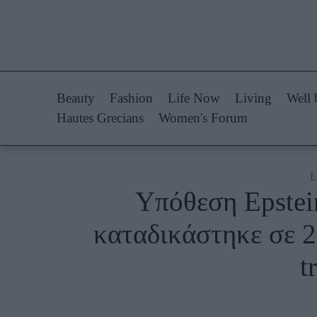
Life Now
Fashion
What's New
Shopping
Beauty
Fashion
Life Now
Living
Well 
Travel
Styling Tips
Hautes Grecians
Women's Forum
Culture
Fashion Ne
City Blogging
L
Υπόθεση Epstei
Woman Power
Πρόσω
καταδικάστηκε σε 2
Parenting
Celebrities
t
Working Girl
Συνεντεύξεις
Real Women
Who
True Stories