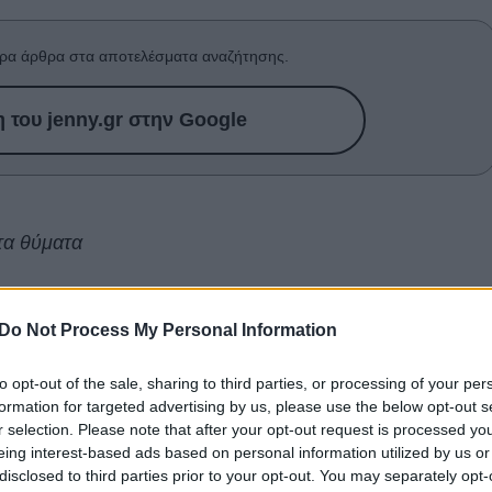
ρα άρθρα στα αποτελέσματα αναζήτησης.
του jenny.gr στην Google
τα θύματα
Epstein: Filthy Rich
" αποκάλυψε με λεπτομέρειες την
, καθώς και των συνεργατών και celebrities που
Do Not Process My Personal Information
ου. Ο Epstein καταδικάστηκε , αυτοκτόνησε στο κελί του
to opt-out of the sale, sharing to third parties, or processing of your per
socialite της Νέας Υόρκης, Ghislaine Maxwell διέφυγε
formation for targeted advertising by us, please use the below opt-out s
α Υόρκη.
r selection. Please note that after your opt-out request is processed y
eing interest-based ads based on personal information utilized by us or
2020
και το 2021 πήγε σε δίκη με την κατηγορία του sex
disclosed to third parties prior to your opt-out. You may separately opt-