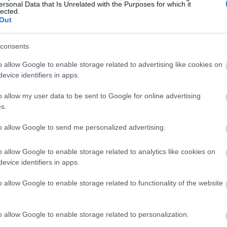
ersonal Data that Is Unrelated with the Purposes for which it
lected.
NOW
Out
α προσωπικά ημερολόγια του Alan Rickman
ίνονται βιβλίο και ετοιμάζουμε χαρτομάντιλα
consents
o allow Google to enable storage related to advertising like cookies on
evice identifiers in apps.
o allow my user data to be sent to Google for online advertising
s.
to allow Google to send me personalized advertising.
o allow Google to enable storage related to analytics like cookies on
evice identifiers in apps.
o allow Google to enable storage related to functionality of the website
o allow Google to enable storage related to personalization.