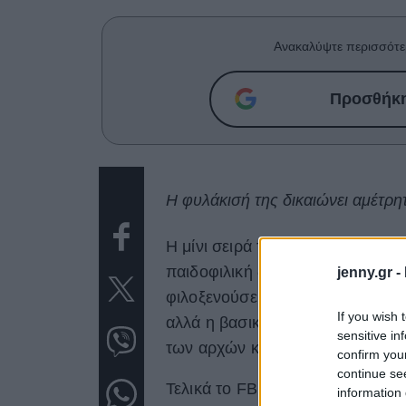
Ανακαλύψτε περισσότε
Προσθήκη 
Η φυλάκισή της δικαιώνει αμέτρη
Η μίνι σειρά του
Netflix
"
Jeffrey 
παιδοφιλική δράση του μεγιστάνα
jenny.gr -
φιλοξενούσε στο ιδιωτικό νησί τ
If you wish 
αλλά η βασική συνεργός του και 
sensitive in
των αρχών και κρυβόταν στη Νέ
confirm you
continue se
Τελικά το FBI
την εντόπισε το 
information 