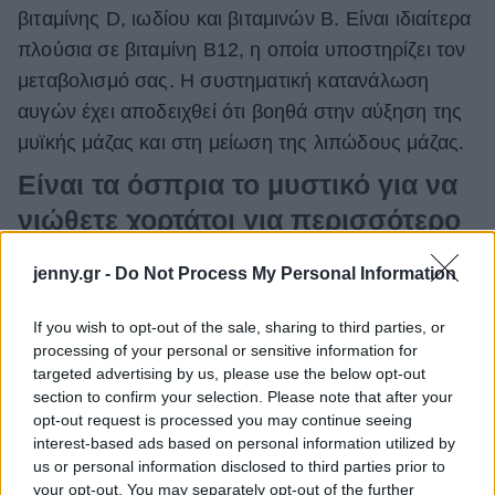
βιταμίνης D, ιωδίου και βιταμινών Β. Είναι ιδιαίτερα
πλούσια σε βιταμίνη Β12, η ​​οποία υποστηρίζει τον
μεταβολισμό σας. Η συστηματική κατανάλωση
αυγών έχει αποδειχθεί ότι βοηθά στην αύξηση της
μυϊκής μάζας και στη μείωση της λιπώδους μάζας.
Είναι τα όσπρια το μυστικό για να
νιώθετε χορτάτοι για περισσότερο
χρόνο;
jenny.gr -
Do Not Process My Personal Information
Τα όσπρια μπορούν να υποστηρίξουν την απώλεια
If you wish to opt-out of the sale, sharing to third parties, or
βάρους λόγω της περιεκτικότητάς τους σε
processing of your personal or sensitive information for
targeted advertising by us, please use the below opt-out
πρωτεΐνες και φυτικές ίνες. Οι φυτικές ίνες σας
section to confirm your selection. Please note that after your
βοηθούν να αισθάνεστε χορτάτοι, ενώ συμβάλουν
opt-out request is processed you may continue seeing
στη ρύθμιση των επιπέδων σακχάρου στο αίμα.
interest-based ads based on personal information utilized by
us or personal information disclosed to third parties prior to
Αυτό μπορεί να βοηθήσει στη
μείωση της
your opt-out. You may separately opt-out of the further