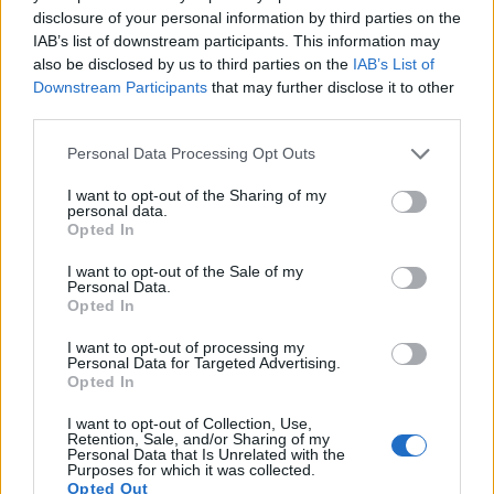
υπερφαγίας
μεταξύ των γευμάτων. Τα όσπρια
disclosure of your personal information by third parties on the
θεωρούνται επίσης τροφές με χαμηλό γλυκαιμικό
IAB’s list of downstream participants. This information may
also be disclosed by us to third parties on the
IAB’s List of
δείκτη (ΓΔ) . Αυτό σημαίνει ότι χωνεύονται και
Downstream Participants
that may further disclose it to other
απορροφώνται αργά και δεν προκαλούν απότομες
third parties.
αυξήσεις στο σάκχαρο του αίματος. Επιπλέον,
Please note that this website/app uses one or more Google
Personal Data Processing Opt Outs
έχουν υψηλή περιεκτικότητα σε θρεπτικά συστατικά
services and may gather and store information including but
για την ποσότητα των θερμίδων που έχουν.
not limited to your visit or usage behaviour. You may click to
I want to opt-out of the Sharing of my
personal data.
grant or deny consent to Google and its third-party tags to
Πώς βοηθάει το στήθος
Opted In
use your data for below specified purposes in below Google
κοτόπουλου στη διαχείριση
consent section.
I want to opt-out of the Sale of my
Personal Data.
βάρους
Opted In
I want to opt-out of processing my
Το στήθος κοτόπουλου είναι μια άπαχη πρωτεΐνη ,
Personal Data for Targeted Advertising.
Opted In
με μια μερίδα 113 γραμμαρίων να παρέχει 26
I want to opt-out of Collection, Use,
γραμμάρια πρωτεΐνης και μόλις 120 θερμίδες.
Retention, Sale, and/or Sharing of my
Personal Data that Is Unrelated with the
Σύμφωνα με αποτελέσματα που βασίζονται σε
Purposes for which it was collected.
στοιχεία, η κατανάλωση περισσότερης πρωτεΐνης
Opted Out