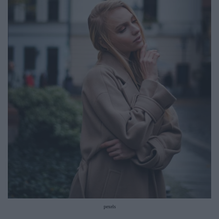
Μακιγιάζ
Beauty News
Well being
Ψυχολογία
Υγεία + Διατροφή
Σχέσεις & Σεξ
Fitness
Woman Power
Parenting
Working Girl
Real Women
Πρόσωπα
pexels