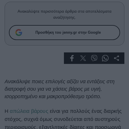
Celebrities
Συνεντεύξεις
Ανακαλύψτε περισσότερα άρθρα στα αποτελέσματα
Who
αναζήτησης.
True Stories
Ask the Guru
Προσθήκη του jenny.gr στην Google
Success Stories
Ζώδια
Living
Ανακάλυψε ποιες επιλογές αξίζει να εντάξεις στη
διατροφή σου για να χάσεις βάρος με υγιή,
Deco
Cooking
ισορροπημένο και μακροπρόθεσμο τρόπο.
Green
Η
απώλεια βάρους
είναι για πολλούς ένας διαρκής
Αφιερώματα
στόχος, συχνά όμως συνοδεύεται από αυστηρούς
περιορισμούς, εξαντλητικές δίαιτες και προσωρινά