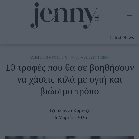
Life Now
What's New
Travel
Latest News
Culture
City Blogging
ABOUT US
ΔΙΑΦΗΜΙΣΤΕΙΤΕ
ΕΠΙΚΟΙΝΩΝΙΑ
WELL BEING
ΥΓΕΙΑ + ΔΙΑΤΡΟΦΗ
10 τροφές που θα σε βοηθήσουν
Fashion
να χάσεις κιλά με υγιή και
Shopping
βιώσιμο τρόπο
Styling Tips
Fashion News
Τζουλιάννα Καρνέζη
Beauty - Ομορφιά
26 Μαρτίου 2026
Skincare
Μαλλιά - Νύχια