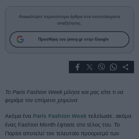
Celebrities
Συνεντεύξεις
Ανακαλύψτε περισσότερα άρθρα στα αποτελέσματα
Who
αναζήτησης.
True Stories
Ask the Guru
Προσθήκη του jenny.gr στην Google
Success Stories
Ζώδια
Living
Το Paris Fashion Week μίλησε και μας είπε τι να
Deco
φοράμε τον επόμενο χειμώνα
Cooking
Green
Ακόμα ένα
Paris Fashion Week
τελείωσε
, ακόμα
ένας Fashion Month έφτασε στο τέλος του. Το
Αφιερώματα
Παρίσι αποτελεί τον τελευταίο προορισμό των