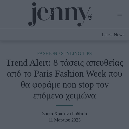
Life Now
What's New
Travel
Latest News
Culture
City Blogging
ABOUT US
ΔΙΑΦΗΜΙΣΤΕΙΤΕ
ΕΠΙΚΟΙΝΩΝΙΑ
FASHION
STYLING TIPS
Trend Alert: 8 τάσεις απευθείας
Fashion
από το Paris Fashion Week που
Shopping
θα φοράμε non stop τον
Styling Tips
Fashion News
επόμενο χειμώνα
Beauty - Ομορφιά
Σοφία Χριστίνα Ραδίτσα
Skincare
11 Μαρτίου 2023
Μαλλιά - Νύχια