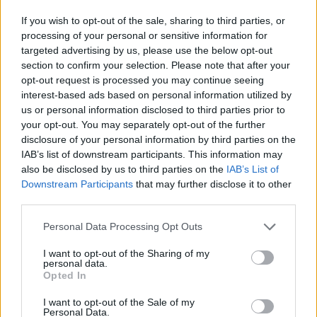
If you wish to opt-out of the sale, sharing to third parties, or
processing of your personal or sensitive information for
targeted advertising by us, please use the below opt-out
section to confirm your selection. Please note that after your
opt-out request is processed you may continue seeing
interest-based ads based on personal information utilized by
us or personal information disclosed to third parties prior to
splashnews.com
your opt-out. You may separately opt-out of the further
6. Οι over-oversized ώμοι στα
disclosure of your personal information by third parties on the
πανωφόρια
IAB’s list of downstream participants. This information may
also be disclosed by us to third parties on the
IAB’s List of
Downstream Participants
that may further disclose it to other
third parties.
Please note that this website/app uses one or more Google
Personal Data Processing Opt Outs
services and may gather and store information including but
not limited to your visit or usage behaviour. You may click to
I want to opt-out of the Sharing of my
personal data.
grant or deny consent to Google and its third-party tags to
Opted In
use your data for below specified purposes in below Google
consent section.
I want to opt-out of the Sale of my
Personal Data.