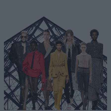
Μακιγιάζ
Beauty News
Well being
Ψυχολογία
Υγεία + Διατροφή
Σχέσεις & Σεξ
Fitness
Woman Power
Parenting
Working Girl
Real Women
Πρόσωπα