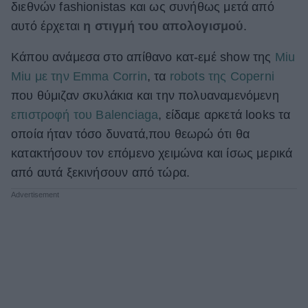
διεθνών fashionistas και ως συνήθως μετά από
ΒΟΞ
αυτό έρχεται
η στιγμή του απολογισμού
.
Κάπου ανάμεσα στο απίθανο κατ-εμέ show της
Miu
Χωρίς Ταμπέλες
Miu με την Emma Corrin
, τα
robots της Coperni
που θύμιζαν σκυλάκια και την πολυαναμενόμενη
επιστροφή του Balenciaga
, είδαμε αρκετά looks τα
Women's Forum
οποία ήταν τόσο δυνατά,που θεωρώ ότι θα
κατακτήσουν τον επόμενο χειμώνα και ίσως μερικά
από αυτά ξεκινήσουν από τώρα.
Hautes Grecians
Γάμος
Market News