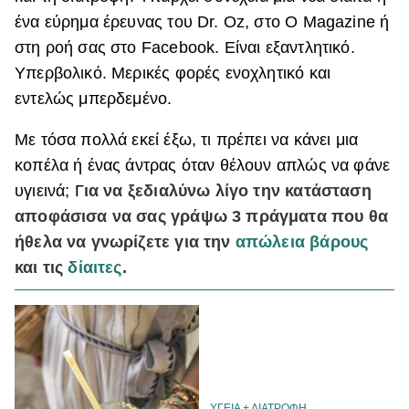
ένα εύρημα έρευνας του Dr. Oz, στο O Magazine ή
ΒΟΞ
στη ροή σας στο Facebook. Είναι εξαντλητικό.
Υπερβολικό. Μερικές φορές ενοχλητικό και
Χωρίς Ταμπέλες
εντελώς μπερδεμένο.
Με τόσα πολλά εκεί έξω, τι πρέπει να κάνει μια
κοπέλα ή ένας άντρας όταν θέλουν απλώς να φάνε
Women's Forum
υγιεινά; Γ
ια να ξεδιαλύνω λίγο την κατάσταση
αποφάσισα να σας γράψω 3 πράγματα που θα
Hautes Grecians
ήθελα να γνωρίζετε για την
απώλεια βάρους
και τις
δίαιτες
.
Γάμος
Market News
ΥΓΕΙΑ + ΔΙΑΤΡΟΦΗ