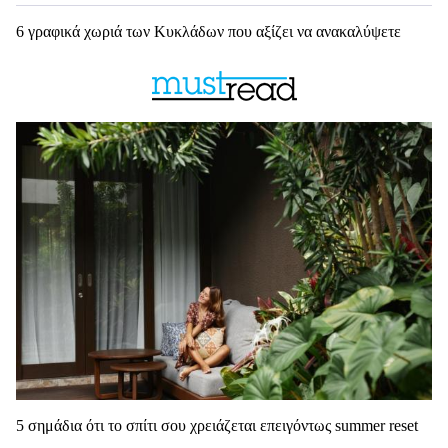
6 γραφικά χωριά των Κυκλάδων που αξίζει να ανακαλύψετε
5 σημάδια ότι το σπίτι σου χρειάζεται επειγόντως summer reset