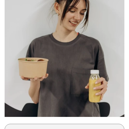
Μακιγιάζ
Beauty News
Well being
Ψυχολογία
Υγεία + Διατροφή
Σχέσεις & Σεξ
Fitness
Woman Power
Parenting
Working Girl
Real Women
Πρόσωπα