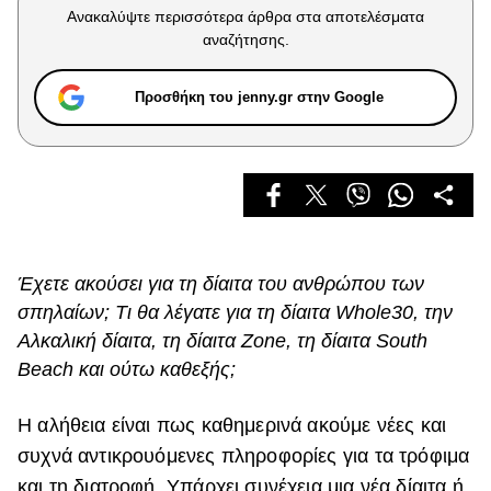
Celebrities
Ανακαλύψτε περισσότερα άρθρα στα αποτελέσματα
Συνεντεύξεις
αναζήτησης.
Who
True Stories
Προσθήκη του jenny.gr στην Google
Ask the Guru
Success Stories
Ζώδια
Living
Έχετε ακούσει για τη δίαιτα του ανθρώπου των
σπηλαίων; Τι θα λέγατε για τη δίαιτα Whole30, την
Deco
Αλκαλική δίαιτα, τη δίαιτα Zone, τη δίαιτα South
Cooking
Beach και ούτω καθεξής;
Green
Η αλήθεια είναι πως καθημερινά ακούμε νέες και
Αφιερώματα
συχνά αντικρουόμενες πληροφορίες για τα τρόφιμα
και τη διατροφή. Υπάρχει συνέχεια μια νέα δίαιτα ή