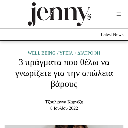
Life Now
What's New
Travel
Latest News
Culture
City Blogging
ABOUT US
ΔΙΑΦΗΜΙΣΤΕΙΤΕ
ΕΠΙΚΟΙΝΩΝΙΑ
WELL BEING
ΥΓΕΙΑ + ΔΙΑΤΡΟΦΗ
3 πράγματα που θέλω να
Fashion
γνωρίζετε για την απώλεια
Shopping
βάρους
Styling Tips
Fashion News
Τζουλιάννα Καρνέζη
Beauty - Ομορφιά
8 Ιουλίου 2022
Skincare
Μαλλιά - Νύχια