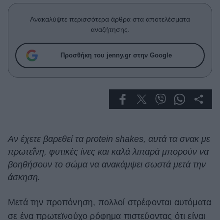
Celebrities
Συνεντεύξεις
Ανακαλύψτε περισσότερα άρθρα στα αποτελέσματα
Who
αναζήτησης.
True Stories
Ask the Guru
Προσθήκη του jenny.gr στην Google
Success Stories
Ζώδια
Living
Αν έχετε βαρεθεί τα protein shakes, αυτά τα σνακ με
πρωτεΐνη, φυτικές ίνες και καλά λιπαρά μπορούν να
Deco
Cooking
βοηθήσουν το σώμα να ανακάμψει σωστά μετά την
Green
άσκηση.
Αφιερώματα
Μετά την προπόνηση, πολλοί στρέφονται αυτόματα
σε ένα πρωτεϊνούχο ρόφημα πιστεύοντας ότι είναι