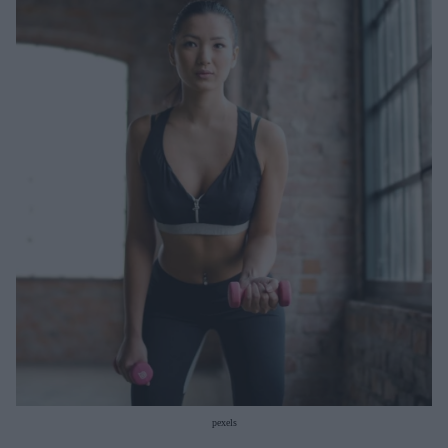
Μακιγιάζ
Beauty News
Well being
Ψυχολογία
Υγεία + Διατροφή
Σχέσεις & Σεξ
Fitness
Woman Power
Parenting
Working Girl
Real Women
Πρόσωπα
pexels