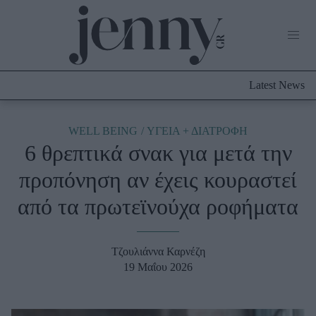
Life Now
What's New
Travel
Latest News
Culture
City Blogging
ABOUT US
ΔΙΑΦΗΜΙΣΤΕΙΤΕ
ΕΠΙΚΟΙΝΩΝΙΑ
WELL BEING
ΥΓΕΙΑ + ΔΙΑΤΡΟΦΗ
6 θρεπτικά σνακ για μετά την
Fashion
προπόνηση αν έχεις κουραστεί
Shopping
από τα πρωτεϊνούχα ροφήματα
Styling Tips
Fashion News
Τζουλιάννα Καρνέζη
Beauty - Ομορφιά
19 Μαΐου 2026
Skincare
Μαλλιά - Νύχια