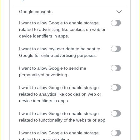
ιδιαίτερα βιοδιαθέσιμο και αξιοποιείται εύκολα από
Google consents
τον ανθρώπινο οργανισμό. Ο συνδυασμός τους με
I want to allow Google to enable storage
τοστ και αβοκάντο προσθέτει υγιή μονοακόρεστα
related to advertising like cookies on web or
λιπαρά, τα οποία βοηθούν το σώμα να
device identifiers in apps.
απορροφήσει καλύτερα τις λιποδιαλυτές βιταμίνες
I want to allow my user data to be sent to
που βρίσκονται στον κρόκο του αυγού. Αυτό το
Google for online advertising purposes.
ισορροπημένο σνακ έχει πιο αργό ρυθμό πέψης σε
σχέση με ένα ρόφημα, προσφέροντας ενέργεια
I want to allow Google to send me
personalized advertising.
μεγαλύτερης διάρκειας και βοηθώντας στην
αποφυγή έντονης πείνας ή λιγούρας μετά την
I want to allow Google to enable storage
προπόνηση.
related to analytics like cookies on web or
device identifiers in apps.
Ενταμάμε με θαλασσινό αλάτι
I want to allow Google to enable storage
related to functionality of the website or app.
Το ενταμάμε είναι μία από τις λίγες φυτικές τροφές
που θεωρούνται πλήρεις πρωτεΐνες, καθώς
I want to allow Google to enable storage
related to personalization.