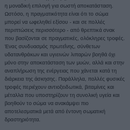
η μοναδική επιλογή για σωστή αποκατάσταση.
ΒΟΞ
Ωστόσο, η πραγματικότητα είναι ότι το σώμα
μπορεί να ωφεληθεί εξίσου - και σε πολλές
περιπτώσεις περισσότερο - από θρεπτικά σνακ
Χωρίς Ταμπέλες
που βασίζονται σε πραγματικές, ολόκληρες τροφές.
Ένας συνδυασμός πρωτεΐνης, σύνθετων
Women's Forum
υδατανθράκων και υγιεινών λιπαρών βοηθά όχι
μόνο στην αποκατάσταση των μυών, αλλά και στην
αναπλήρωση της ενέργειας που χάνεται κατά τη
Hautes Grecians
διάρκεια της άσκησης. Παράλληλα, πολλές φυσικές
τροφές περιέχουν αντιοξειδωτικά, βιταμίνες και
μέταλλα που υποστηρίζουν τη συνολική υγεία και
Γάμος
βοηθούν το σώμα να ανακάμψει πιο
αποτελεσματικά μετά από έντονη σωματική
Market News
δραστηριότητα.