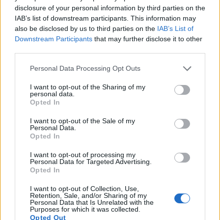
disclosure of your personal information by third parties on the
IAB’s list of downstream participants. This information may
also be disclosed by us to third parties on the
IAB’s List of
Downstream Participants
that may further disclose it to other
third parties.
Please note that this website/app uses one or more Google
Personal Data Processing Opt Outs
services and may gather and store information including but
not limited to your visit or usage behaviour. You may click to
I want to opt-out of the Sharing of my
personal data.
grant or deny consent to Google and its third-party tags to
Opted In
use your data for below specified purposes in below Google
consent section.
I want to opt-out of the Sale of my
Personal Data.
Opted In
I want to opt-out of processing my
Personal Data for Targeted Advertising.
pexels
Opted In
Βραστά αυγά και τοστ με αβοκάντο
I want to opt-out of Collection, Use,
Retention, Sale, and/or Sharing of my
Τα αυγά θεωρούνται πρωτεΐνη υψηλής βιολογικής
Personal Data that Is Unrelated with the
Purposes for which it was collected.
αξίας, επειδή το προφίλ αμινοξέων τους είναι
Opted Out