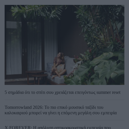
5 σημάδια ότι το σπίτι σου χρειάζεται επειγόντως summer reset
Tomorrowland 2026: Το πιο επικό μουσικό ταξίδι του
καλοκαιριού μπορεί να γίνει η επόμενη μεγάλη σου εμπειρία
X.FOREVER: Η απόλυτη οπτικοακουστική εμπειρία που